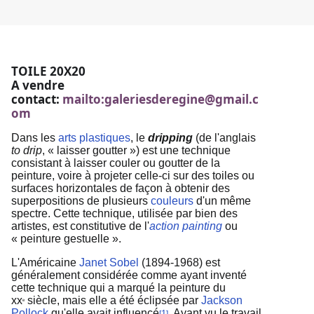
TOILE 20X20
A vendre
contact:
mailto:galeriesderegine@gmail.c
om
Dans les
arts plastiques
, le
dripping
(de l'anglais
to drip
, « laisser goutter ») est une technique
consistant à laisser couler ou goutter de la
peinture, voire à projeter celle-ci sur des toiles ou
surfaces horizontales de façon à obtenir des
superpositions de plusieurs
couleurs
d'un même
spectre. Cette technique, utilisée par bien des
artistes, est constitutive de l'
action painting
ou
« peinture gestuelle ».
L'Américaine
Janet Sobel
(1894-1968) est
généralement considérée comme ayant inventé
cette technique qui a marqué la peinture du
xx
siècle, mais elle a été éclipsée par
Jackson
e
Pollock
qu'elle avait influencé
. Ayant vu le travail
1