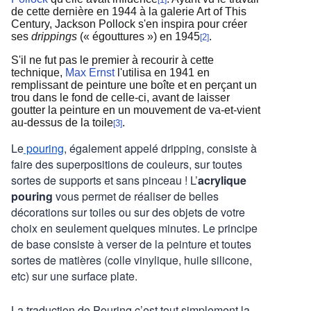
[
]
de cette dernière en 1944 à la galerie Art of This
Century, Jackson Pollock s'en inspira pour créer
ses
drippings
(« égouttures ») en 1945
.
2
[
]
S'il ne fut pas le premier à recourir à cette
technique,
Max Ernst
l'utilisa en 1941 en
remplissant de peinture une boîte et en perçant un
trou dans le fond de celle-ci, avant de laisser
goutter la peinture en un mouvement de va-et-vient
au-dessus de la toile
.
3
[
]
Le
pouring
, également appelé dripping, consiste à
faire des superpositions de couleurs, sur toutes
sortes de supports et sans pinceau ! L’
acrylique
pouring
vous permet de réaliser de belles
décorations sur toiles ou sur des objets de votre
choix en seulement quelques minutes. Le principe
de base consiste à verser de la peinture et toutes
sortes de matières (colle vinylique, huile silicone,
etc) sur une surface plate.
La traduction de Pouring c’est tout simplement la