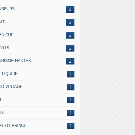
NSEURS
2
IMT
2
EN CUP
2
ORTS
2
URISME NANTES.
2
 LIQUIDE
1
CO VINTAGE
1
U
1
LE
1
PETIT PRINCE
1