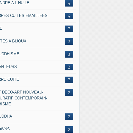
NDRE A L HUILE
4
RRES CUITES EMAILLEES
4
IE
3
TES A BIJOUX
3
UDDHISME
3
ANTEURS
3
RRE CUITE
3
T DECO-ART NOUVEAU-
2
GURATIF CONTEMPORAIN-
BISME
UDDHA
2
OWNS
2