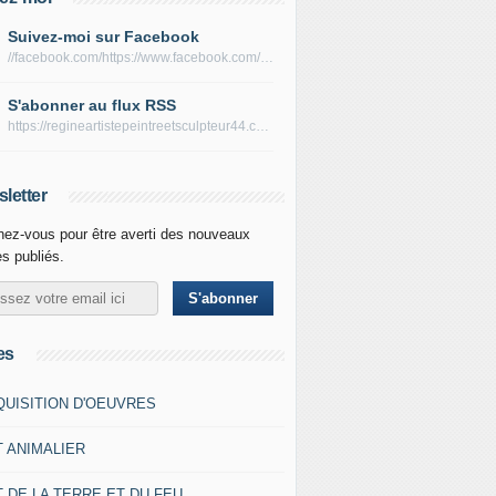
Suivez-moi sur Facebook
//facebook.com/https://www.facebook.com/peltierregine
S'abonner au flux RSS
https://regineartistepeintreetsculpteur44.com/rss
letter
ez-vous pour être averti des nouveaux
es publiés.
es
QUISITION D'OEUVRES
T ANIMALIER
 DE LA TERRE ET DU FEU