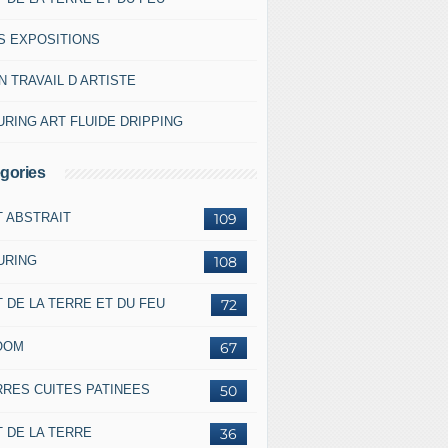
S EXPOSITIONS
 TRAVAIL D ARTISTE
RING ART FLUIDE DRIPPING
gories
T ABSTRAIT
109
URING
108
 DE LA TERRE ET DU FEU
72
OOM
67
RRES CUITES PATINEES
50
 DE LA TERRE
36