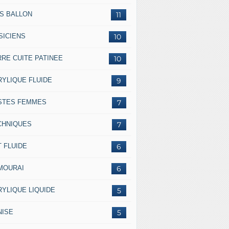
SS BALLON
11
SICIENS
10
RRE CUITE PATINEE
10
RYLIQUE FLUIDE
9
STES FEMMES
7
CHNIQUES
7
 FLUIDE
6
MOURAI
6
RYLIQUE LIQUIDE
5
NISE
5