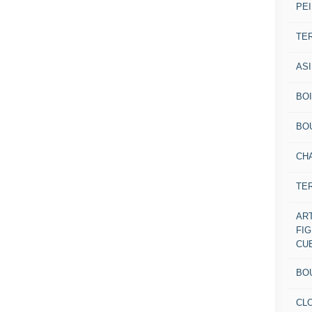
PEI
TE
AS
BOI
BO
CH
TE
AR
FI
CU
BO
CL