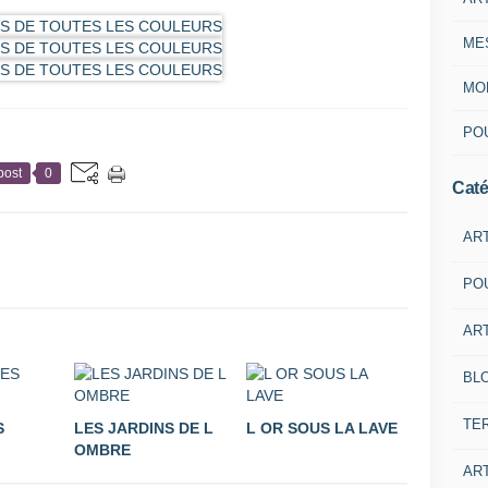
ME
MON
POU
post
0
Caté
AR
PO
ART
BL
TE
S
LES JARDINS DE L
L OR SOUS LA LAVE
OMBRE
ART