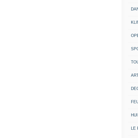
DA
KL
OP
SP
TO
ART
DE
FE
HUI
LE 