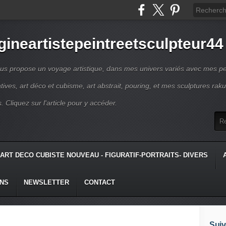
gineartistepeintreetsculpteur44
us propose un voyage artistique, dans mes univers variés avec mes pe
atives, art déco et cubisme, art abstrait, pouring, et mes sculptures raku
s. Cliquez sur l'article pour y accéder.
ART DECO CUBISTE NOUVEAU - FIGURATIF-PORTRAITS- DIVERS
ONS
NEWSLETTER
CONTACT
Suiv