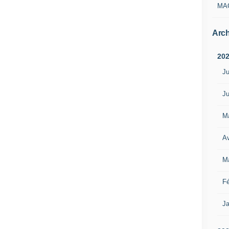
MA
Arch
20
Ju
Ju
M
Av
M
Fé
Ja