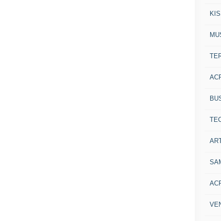
KI
MU
TE
AC
BU
TE
ART
SA
AC
VE