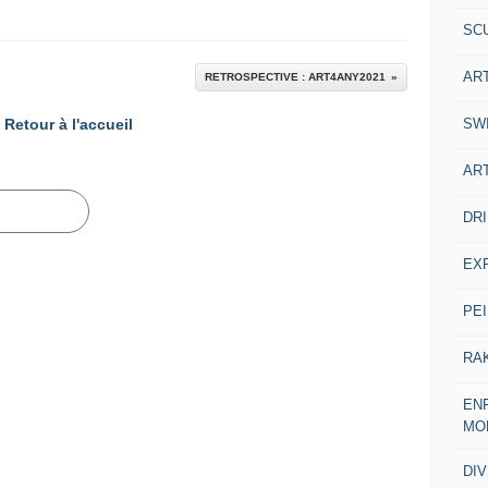
SC
AR
RETROSPECTIVE : ART4ANY2021
SW
Retour à l'accueil
AR
DR
EX
PE
RA
ENF
MO
DI