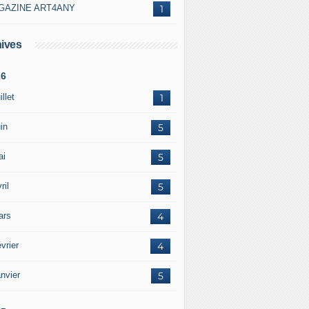
GAZINE ART4ANY
1
ives
26
illet
1
in
5
ai
5
ril
5
ars
4
vrier
4
nvier
5