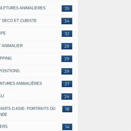
ULPTURES ANIMALIERES
35
T DECO ET CUBISTE
34
IPE
32
T ANIMALIER
29
IPPING
29
POSITIONS
29
INTURES ANIMALIÈRES
27
KU
24
ANTS D ASIE- PORTRAITS DU
18
NDE
VERS
14