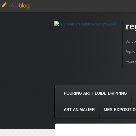
re
Je vo
figur
cuite
POURING ART FLUIDE DRIPPING
ART ANIMALIER
MES EXPOSITI