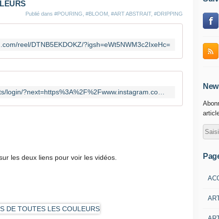
ULEURS
Publié dans
#POURING
,
#BLOOM
,
#ART ABSTRAIT
,
#DRIPPING
ram.com/reel/DTNB5EKDOKZ/?igsh=eWt5NWM3c2IxeHc=
News
https://www.instagram.com/accounts/login/?next=https%3A%2F%2Fwww.instagram.com%2Freel%2FDTLVZXHjD5v%2F%3Figsh%3Dc3hocDB3bzZmenU1&is_from_rle
Abonn
articl
Pag
sur les deux liens pour voir les vidéos.
AC
AR
ART