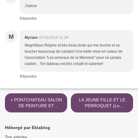
J'adore
Répondre
M
Myriam
07/11/2019 12:29
Magnifique Régine et très beau texte qui me touche et va
toucher beaucoup de nantais! Une belle mise en valeur de
l'association "Les anneaux de la Mémoire" pour ne jamais
oublier... Ton tableau est très créatif et suberbe!
Répondre
< PONTCHATEAU SALON
LA JEUNE FILLE ET LE
DE PEINTURE ET
PERROQUET (Le
SCULPTURE
perroquet parle t'il?) >
Hébergé par Eklablog
Top articles