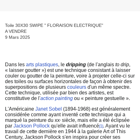
Toile 30X30 SWIPE " FLORAISON ELECTRIQUE"
A VENDRE
9 Mars 2025
Dans les
arts plastiques
, le
dripping
(de l'anglais
to drip
,
« laisser goutter ») est une technique consistant à laisser
couler ou goutter de la peinture, voire à projeter celle-ci sur
des toiles ou surfaces horizontales de façon à obtenir des
superpositions de plusieurs
couleurs
d'un même spectre.
Cette technique, utilisée par bien des artistes, est
constitutive de l'
action painting
ou « peinture gestuelle ».
L'Américaine
Janet Sobel
(1894-1968) est généralement
considérée comme ayant inventé cette technique qui a
marqué la peinture du xx
siècle, mais elle a été éclipsée
e
par
Jackson Pollock
qu'elle avait influencé
. Ayant vu le
1
[
]
travail de cette dernière en 1944 à la galerie Art of This
Century, Jackson Pollock s'en inspira pour créer ses