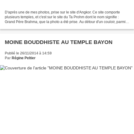
D'après une de mes photos, prise sur le site d'Angkor. Ce site comporte
plusieurs temples, et c'est sur le site du Ta Prohm dont le nom signifie :
Grand Père Brahma, que la photo a été prise. Au détour d'un couloir, parmi
les pierres écroulées, dans une...
MOINE BOUDDHISTE AU TEMPLE BAYON
Publié le 26/11/2014 à 14:59
Par
Régine Peltier