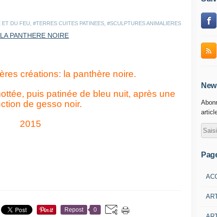
 ET DU FEU
,
#TERRES CUITES PATINEES
,
#SCULPTURES ANIMALIERES
res créations: la panthère noire.
News
ttée, puis patinée de bleu nuit, après une
ction de gesso noir.
Abonn
articl
2015
Pag
AC
AR
Repost
0
ART