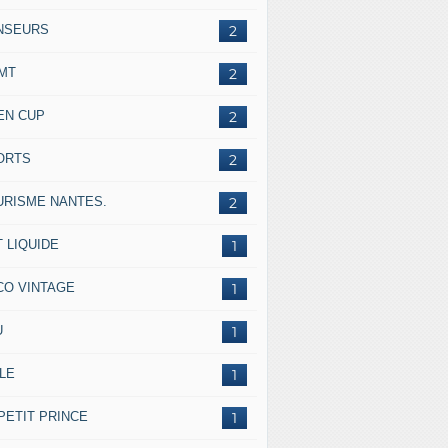
NSEURS
2
IMT
2
EN CUP
2
ORTS
2
URISME NANTES.
2
 LIQUIDE
1
CO VINTAGE
1
U
1
LE
1
PETIT PRINCE
1