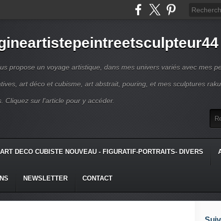
gineartistepeintreetsculpteur44
us propose un voyage artistique, dans mes univers variés avec mes pe
atives, art déco et cubisme, art abstrait, pouring, et mes sculptures raku
s. Cliquez sur l'article pour y accéder.
ART DECO CUBISTE NOUVEAU - FIGURATIF-PORTRAITS- DIVERS
ONS
NEWSLETTER
CONTACT
Suiv