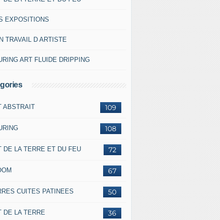
S EXPOSITIONS
 TRAVAIL D ARTISTE
RING ART FLUIDE DRIPPING
gories
T ABSTRAIT
109
URING
108
 DE LA TERRE ET DU FEU
72
OOM
67
RRES CUITES PATINEES
50
 DE LA TERRE
36