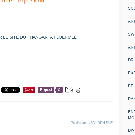
ar" et l'exposition.
SC
AR
SW
AR
DR
EX
PE
Repost
0
RA
ENF
MO
Publié dans
#BOUDDHISME
DI