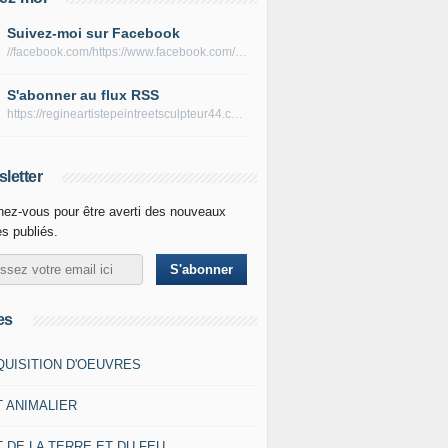
Suivez-moi sur Facebook
//facebook.com/https://www.facebook.com/peltierregine
S'abonner au flux RSS
https://regineartistepeintreetsculpteur44.com/rss
letter
ez-vous pour être averti des nouveaux
es publiés.
es
QUISITION D'OEUVRES
T ANIMALIER
 DE LA TERRE ET DU FEU