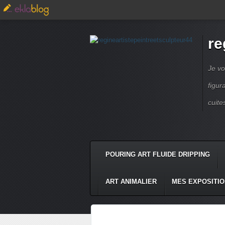
re
Je vo
figur
cuite
POURING ART FLUIDE DRIPPING
ART ANIMALIER
MES EXPOSITI