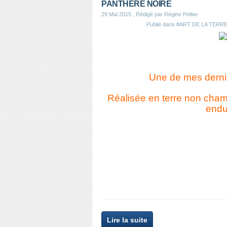
PANTHERE NOIRE
29 Mai 2015
, Rédigé par Régine Peltier
Publié dans
#ART DE LA TERRE
Une de mes derniè
Réalisée en terre non chamo
endu
Lire la suite