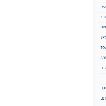
DA
KL
OP
SP
TO
ART
DE
FE
HUI
LE 