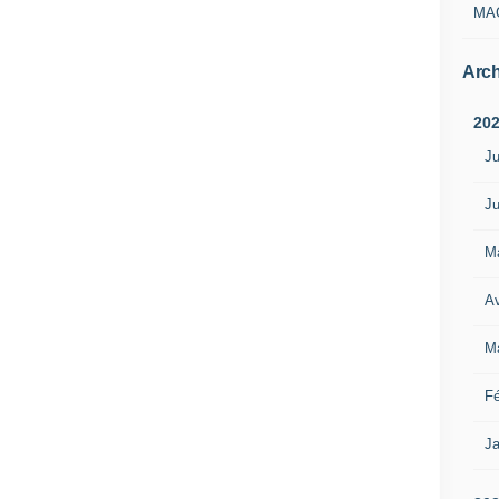
MA
Arch
20
Ju
Ju
M
Av
M
Fé
Ja