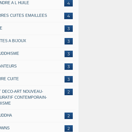
NDRE A L HUILE
4
RRES CUITES EMAILLEES
4
IE
3
TES A BIJOUX
3
UDDHISME
3
ANTEURS
3
RRE CUITE
3
T DECO-ART NOUVEAU-
2
GURATIF CONTEMPORAIN-
BISME
UDDHA
2
OWNS
2