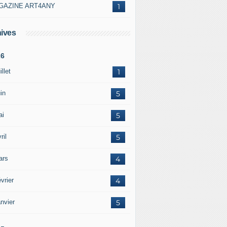
GAZINE ART4ANY
1
ives
26
illet
1
in
5
ai
5
ril
5
ars
4
vrier
4
nvier
5