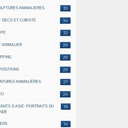
ULPTURES ANIMALIERES
35
T DECO ET CUBISTE
34
IPE
32
T ANIMALIER
29
IPPING
29
POSITIONS
29
INTURES ANIMALIÈRES
27
KU
24
ANTS D ASIE- PORTRAITS DU
18
NDE
VERS
14