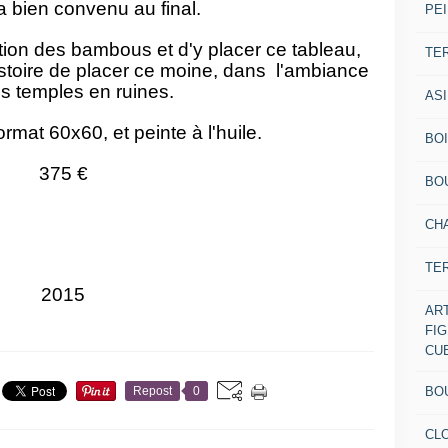
'a bien convenu au final.
PEI
action des bambous et d'y placer ce tableau,
TE
stoire de placer ce moine, dans l'ambiance
s temples en ruines.
AS
ormat 60x60, et peinte à l'huile.
BOI
375 €
BO
CH
TE
2015
AR
FI
CU
BO
Repost
0
CL