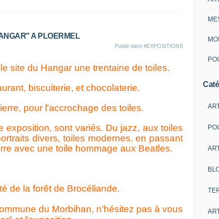
ME
 HANGAR" A PLOERMEL
MON
Publié dans
#EXPOSITIONS
POU
le site du Hangar une trentaine de toiles.
Caté
urant, biscuiterie, et chocolaterie.
AR
erre, pour l'accrochage des toiles.
e exposition, sont variés. Du jazz, aux toiles
PO
ortraits divers, toiles modernes, en passant
eterre avec une toile hommage aux Beatles.
ART
BL
té de la forêt de Brocéliande.
TE
commune du Morbihan, n'hésitez pas à vous
ART