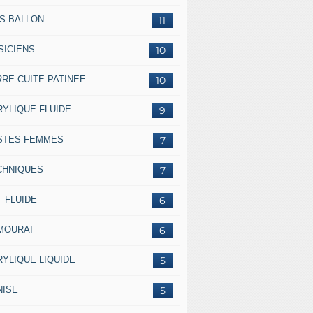
SS BALLON
11
SICIENS
10
RRE CUITE PATINEE
10
RYLIQUE FLUIDE
9
STES FEMMES
7
CHNIQUES
7
 FLUIDE
6
MOURAI
6
RYLIQUE LIQUIDE
5
NISE
5