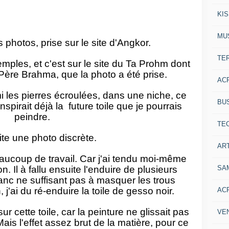
KI
MU
photos, prise sur le site d'Angkor.
TE
mples, et c'est sur le site du Ta Prohm dont
 Père Brahma, que la photo a été prise.
AC
i les pierres écroulées, dans une niche, ce
BU
spirait déjà la future toile que je pourrais
peindre.
TE
te une photo discrète.
ART
aucoup de travail. Car j'ai tendu moi-même
SA
n. Il à fallu ensuite l'enduire de plusieurs
nc ne suffisant pas à masquer les trous
j'ai du ré-enduire la toile de gesso noir.
AC
r cette toile, car la peinture ne glissait pas
VE
ais l'effet assez brut de la matière, pour ce