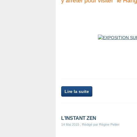
y arrêter pour visiter "le Hang
Lire la suite
L'INSTANT ZEN
14 Mai 2015
, Rédigé par Régine Peltier