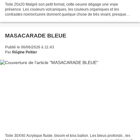
Toile 20x20 Malgré son petit format, cette oeuvre dégage une vraie
présence. Les couleurs volcaniques, les couleurs organiques et les
contrastes noir/or/cuivre donnent quelque chose de très vivant, presque
cosmique ou minéral.
MASACARADE BLEUE
Publié le 06/06/2026 à 11:43
Par
Régine Peltier
Toile 30X40 Acrylique fluide, bloom et kiss ballon. Les bleus profonds , les