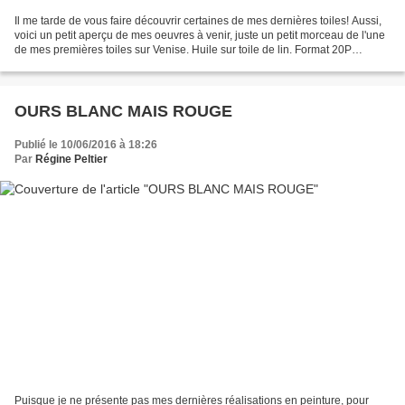
Il me tarde de vous faire découvrir certaines de mes dernières toiles! Aussi,
voici un petit aperçu de mes oeuvres à venir, juste un petit morceau de l'une
de mes premières toiles sur Venise. Huile sur toile de lin. Format 20P
(72X54) Toutes réalisées...
OURS BLANC MAIS ROUGE
Publié le 10/06/2016 à 18:26
Par
Régine Peltier
Puisque je ne présente pas mes dernières réalisations en peinture, pour