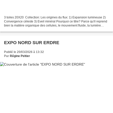
3 toiles 20X20 Collection: Les origines du flux: 1) Expansion lumineuse 2)
Convergence céleste 3) Eveil minéral Pourquoi ce titre? Parce qu'il reprend
bien la matière organique des cellules, le mouvement fluide, la lumière
bleue presque cosmique.
EXPO NORD SUR ERDRE
Publié le 20/03/2026 à 13:32
Par
Régine Peltier