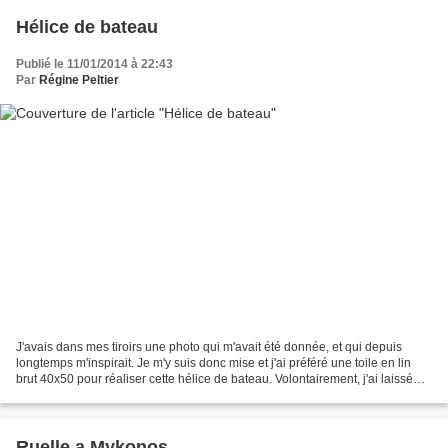
Hélice de bateau
Publié le 11/01/2014 à 22:43
Par
Régine Peltier
J'avais dans mes tiroirs une photo qui m'avait été donnée, et qui depuis
longtemps m'inspirait. Je m'y suis donc mise et j'ai préféré une toile en lin
brut 40x50 pour réaliser cette hélice de bateau. Volontairement, j'ai laissé
libres les côtés de ma...
Ruelle a Mykonos