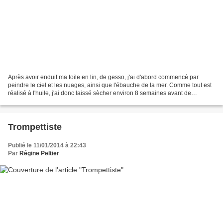
Après avoir enduit ma toile en lin, de gesso, j'ai d'abord commencé par
peindre le ciel et les nuages, ainsi que l'ébauche de la mer. Comme tout est
réalisé à l'huile, j'ai donc laissé sècher environ 8 semaines avant de
reprendre mes pinceaux. Puis j'ai...
Trompettiste
Publié le 11/01/2014 à 22:43
Par
Régine Peltier