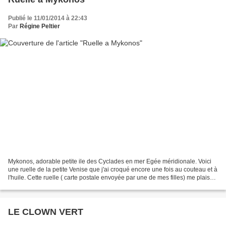
Publié le 11/01/2014 à 22:43
Par
Régine Peltier
Mykonos, adorable petite ile des Cyclades en mer Egée méridionale. Voici
une ruelle de la petite Venise que j'ai croqué encore une fois au couteau et à
l'huile. Cette ruelle ( carte postale envoyée par une de mes filles) me plaisait,
j'ai donc essayé...
LE CLOWN VERT