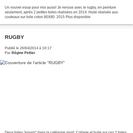
Un nouvel essai pour moi aussi! Je renoue avec le rugby, en peinture
seulement, après 2 petites toiles réalisées en 2014. Huile réaiisée aux
couteaux sur toile coton 80X80. 2015 Plus disponible
RUGBY
Publié le 26/04/2014 à 10:17
Par
Régine Peltier
Deux toiles "essais" dans la catégorie sport. Collage et huile sur ces 2 toiles