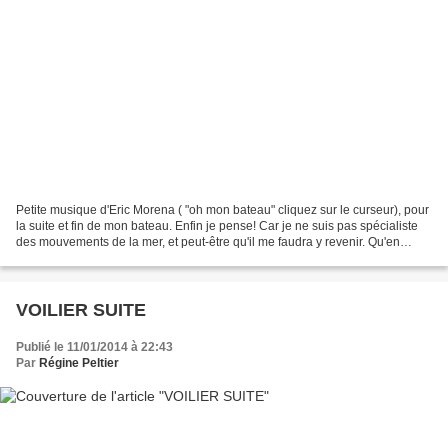
Petite musique d'Eric Morena ( "oh mon bateau" cliquez sur le curseur), pour
la suite et fin de mon bateau. Enfin je pense! Car je ne suis pas spécialiste
des mouvements de la mer, et peut-être qu'il me faudra y revenir. Qu'en
pensez vous mes chers abonnés?...
VOILIER SUITE
Publié le 11/01/2014 à 22:43
Par
Régine Peltier