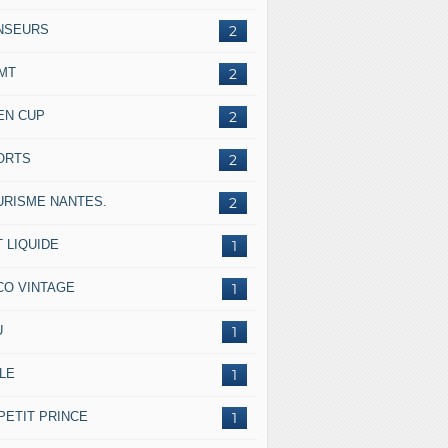
NSEURS
2
IMT
2
EN CUP
2
ORTS
2
URISME NANTES.
2
 LIQUIDE
1
CO VINTAGE
1
U
1
LE
1
PETIT PRINCE
1