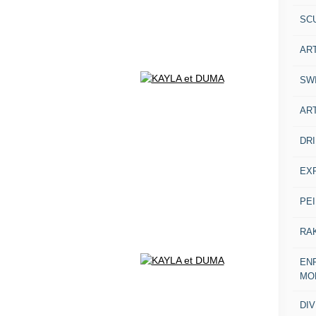
SC
AR
SW
AR
DR
EX
PE
RA
ENF
MO
DI