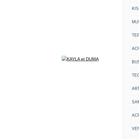
KI
MU
TE
AC
BU
TE
ART
SA
AC
VE