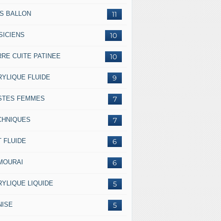
SS BALLON
11
SICIENS
10
RRE CUITE PATINEE
10
RYLIQUE FLUIDE
9
STES FEMMES
7
CHNIQUES
7
 FLUIDE
6
MOURAI
6
RYLIQUE LIQUIDE
5
NISE
5