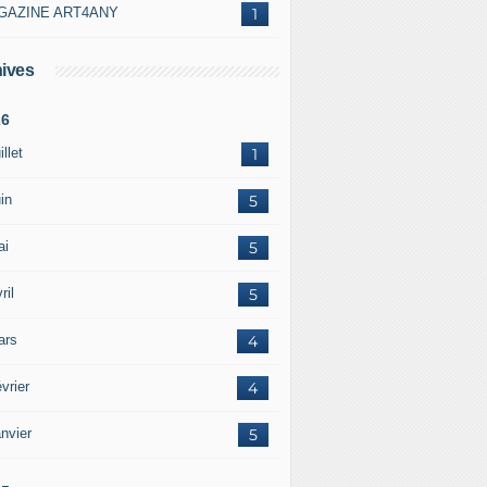
GAZINE ART4ANY
1
ives
26
illet
1
in
5
ai
5
ril
5
ars
4
vrier
4
nvier
5