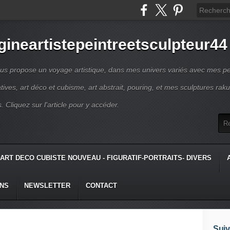
gineartistepeintreetsculpteur44
us propose un voyage artistique, dans mes univers variés avec mes pe
atives, art déco et cubisme, art abstrait, pouring, et mes sculptures raku
s. Cliquez sur l'article pour y accéder.
ART DECO CUBISTE NOUVEAU - FIGURATIF-PORTRAITS- DIVERS
ONS
NEWSLETTER
CONTACT
Suiv