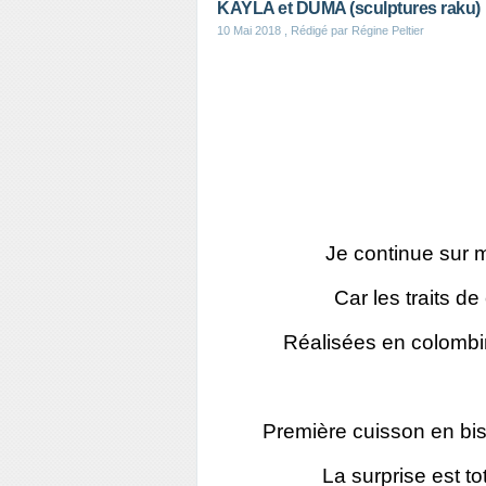
KAYLA et DUMA (sculptures raku)
10 Mai 2018
, Rédigé par Régine Peltier
Je continue sur 
Car les traits d
Réalisées en colombin
Première cuisson en bisc
La surprise est t