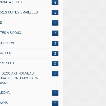
NDRE A L HUILE
4
RRES CUITES EMAILLEES
4
IE
3
TES A BIJOUX
3
UDDHISME
3
ANTEURS
3
RRE CUITE
3
T DECO-ART NOUVEAU-
2
GURATIF CONTEMPORAIN-
BISME
UDDHA
2
OWNS
2