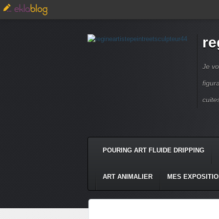
re
Je vo
figur
cuite
POURING ART FLUIDE DRIPPING
ART ANIMALIER
MES EXPOSITI