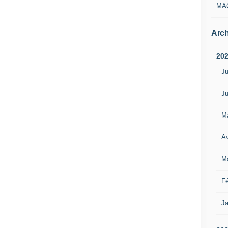
MA
Arch
20
Ju
Ju
M
Av
M
Fé
Ja