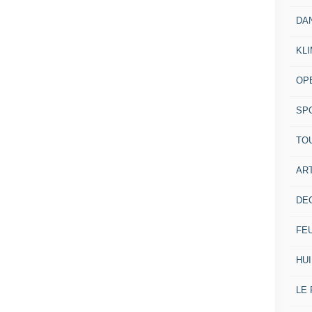
DA
KL
OP
SP
TO
ART
DE
FE
HUI
LE 