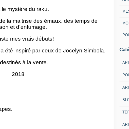
 le mystère du raku.
ME
 de la maitrise des émaux, des temps de
MON
son et d'enfumage.
POU
uste mes vrais débuts!
Caté
a été inspiré par ceux de Jocelyn Simbola.
destinés à la vente.
AR
2018
PO
ART
BL
tapes.
TE
ART