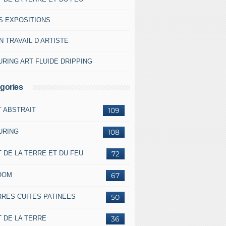
S EXPOSITIONS
 TRAVAIL D ARTISTE
RING ART FLUIDE DRIPPING
gories
T ABSTRAIT
109
URING
108
 DE LA TERRE ET DU FEU
72
OOM
67
RRES CUITES PATINEES
50
 DE LA TERRE
36