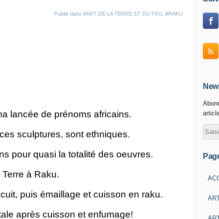
Publié dans
#ART DE LA TERRE ET DU FEU
,
#RAKU
News
Abonn
ma lancée de prénoms africains.
articl
e ces sculptures, sont ethniques.
s pour quasi la totalité des oeuvres.
Pag
Terre à Raku.
AC
uit, puis émaillage et cuisson en raku.
AR
otale après cuisson et enfumage!
ART