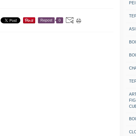
PEI
TE
Repost
0
AS
BOI
BO
CH
TE
AR
FI
CU
BO
CL