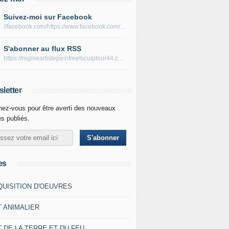
Suivez-moi sur Facebook
//facebook.com/https://www.facebook.com/peltierregine
S'abonner au flux RSS
https://regineartistepeintreetsculpteur44.com/rss
letter
ez-vous pour être averti des nouveaux
es publiés.
es
QUISITION D'OEUVRES
T ANIMALIER
 DE LA TERRE ET DU FEU