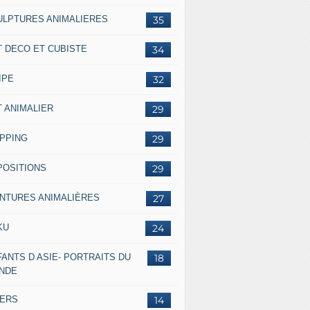
ULPTURES ANIMALIERES
35
T DECO ET CUBISTE
34
IPE
32
T ANIMALIER
29
IPPING
29
POSITIONS
29
INTURES ANIMALIÈRES
27
KU
24
ANTS D ASIE- PORTRAITS DU
18
NDE
VERS
14