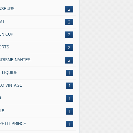
NSEURS
2
IMT
2
EN CUP
2
ORTS
2
URISME NANTES.
2
 LIQUIDE
1
CO VINTAGE
1
U
1
LE
1
PETIT PRINCE
1