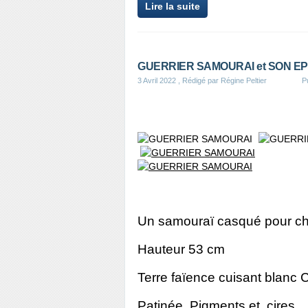
Lire la suite
GUERRIER SAMOURAI et SON E
3 Avril 2022
, Rédigé par Régine Peltier
P
Un samouraï casqué pour ch
Hauteur 53 cm
Terre faïence cuisant blanc
Patinée. Pigments et cires.