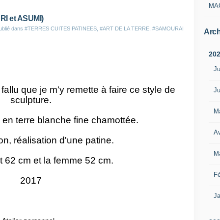
MA
I et ASUMI)
ublié dans
#TERRES CUITES PATINEES
,
#ART DE LA TERRE
,
#SAMOURAI
Arch
20
Ju
fallu que je m'y remette à faire ce style de
Ju
sculpture.
M
 en terre blanche fine chamottée.
Av
n, réalisation d'une patine.
M
t 62 cm et la femme 52 cm.
Fé
2017
Ja