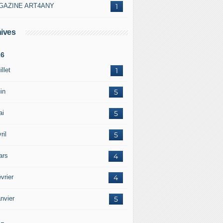
GAZINE ART4ANY
1
ives
26
illet
1
in
5
ai
5
ril
5
ars
4
vrier
4
nvier
5