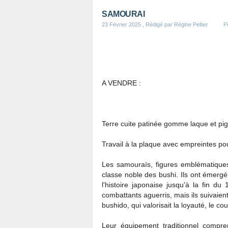
SAMOURAI
23 Février 2025
, Rédigé par Régine Peltier
P
A VENDRE :
Terre cuite patinée gomme laque et pi
Travail à la plaque avec empreintes pou
Les samouraïs, figures emblématiques
classe noble des bushi. Ils ont émergé
l'histoire japonaise jusqu'à la fin 
combattants aguerris, mais ils suivaie
bushido, qui valorisait la loyauté, le co
Leur équipement traditionnel compr