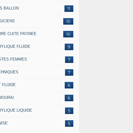
SS BALLON
11
SICIENS
10
RRE CUITE PATINEE
10
RYLIQUE FLUIDE
9
STES FEMMES
7
CHNIQUES
7
 FLUIDE
6
MOURAI
6
RYLIQUE LIQUIDE
5
NISE
5