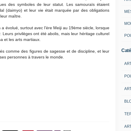
ues des symboles de leur statut. Les samouraïs étaient
al (daimyo) et leur vie était marquée par des obligations
ME
 leur maître.
MON
s a évolué, surtout avec l'ère Meiji au 19ème siècle, lorsque
eurs privilèges ont été abolis, mais leur héritage culturel
POU
ma et les arts martiaux.
Caté
s comme des figures de sagesse et de discipline, et leur
uses personnes à travers le monde.
AR
PO
ART
BL
TE
ART