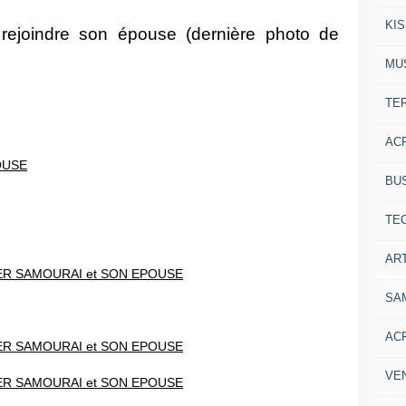
KI
 rejoindre son épouse (dernière photo de
MU
TE
AC
BU
TE
ART
SA
AC
VE