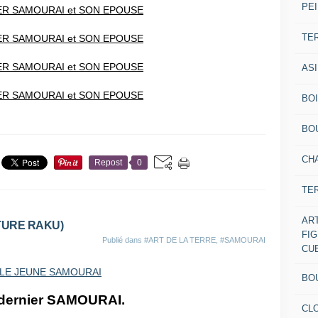
PEI
TE
AS
BOI
BO
CH
Repost
0
TE
AR
TURE RAKU)
FI
Publié dans
#ART DE LA TERRE
,
#SAMOURAI
CU
BO
dernier SAMOURAI.
CL