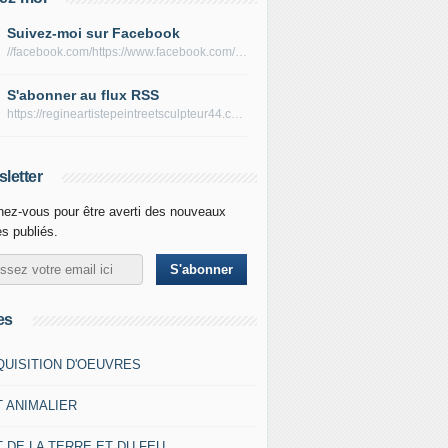
Suivez-moi sur Facebook
//facebook.com/https://www.facebook.com/peltierregine
S'abonner au flux RSS
https://regineartistepeintreetsculpteur44.com/rss
letter
ez-vous pour être averti des nouveaux
es publiés.
es
QUISITION D'OEUVRES
T ANIMALIER
 DE LA TERRE ET DU FEU