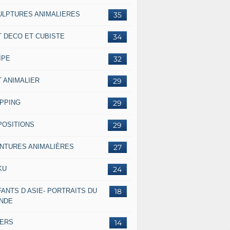
ULPTURES ANIMALIERES
35
T DECO ET CUBISTE
34
IPE
32
T ANIMALIER
29
IPPING
29
POSITIONS
29
INTURES ANIMALIÈRES
27
KU
24
ANTS D ASIE- PORTRAITS DU
18
NDE
VERS
14