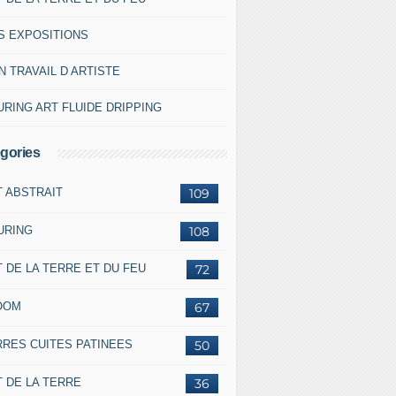
S EXPOSITIONS
 TRAVAIL D ARTISTE
RING ART FLUIDE DRIPPING
gories
T ABSTRAIT
109
URING
108
 DE LA TERRE ET DU FEU
72
OOM
67
RRES CUITES PATINEES
50
 DE LA TERRE
36