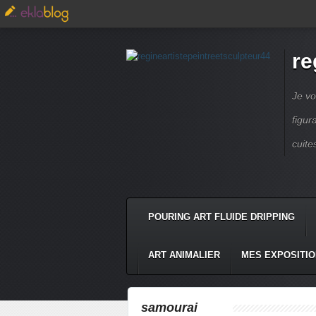
re
Je vo
figur
cuite
POURING ART FLUIDE DRIPPING
ART ANIMALIER
MES EXPOSITI
samourai