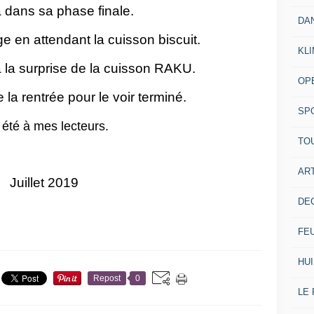
à dans sa phase finale.
DA
 en attendant la cuisson biscuit.
KL
a la surprise de la cuisson RAKU.
OP
e la rentrée pour le voir terminé.
SP
 été à mes lecteurs.
TO
ART
Juillet 2019
DE
FE
HUI
Repost
0
LE 