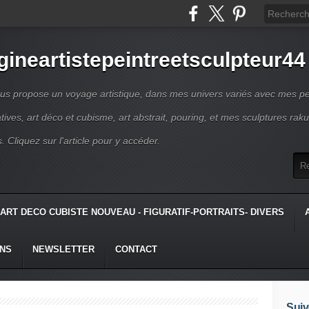
gineartistepeintreetsculpteur44
us propose un voyage artistique, dans mes univers variés avec mes pe
atives, art déco et cubisme, art abstrait, pouring, et mes sculptures raku
s. Cliquez sur l'article pour y accéder.
ART DECO CUBISTE NOUVEAU - FIGURATIF-PORTRAITS- DIVERS
ONS
NEWSLETTER
CONTACT
Suiv