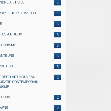
NDRE A L HUILE
4
RRES CUITES EMAILLEES
4
IE
3
TES A BIJOUX
3
UDDHISME
3
ANTEURS
3
RRE CUITE
3
T DECO-ART NOUVEAU-
2
GURATIF CONTEMPORAIN-
BISME
UDDHA
2
OWNS
2