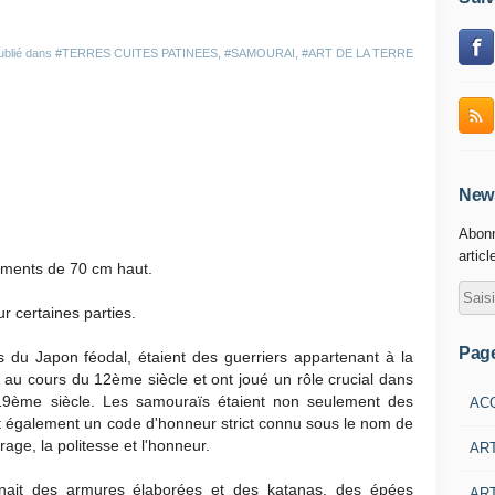
ublié dans
#TERRES CUITES PATINEES
,
#SAMOURAI
,
#ART DE LA TERRE
News
Abonn
articl
gments de 70 cm haut.
r certaines parties.
Pag
 du Japon féodal, étaient des guerriers appartenant à la
 au cours du 12ème siècle et ont joué un rôle crucial dans
du 19ème siècle. Les samouraïs étaient non seulement des
AC
nt également un code d'honneur strict connu sous le nom de
urage, la politesse et l'honneur.
AR
enait des armures élaborées et des katanas, des épées
ART