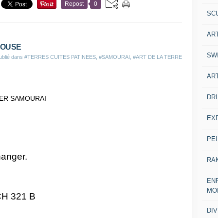
Repost
0
SC
AR
POUSE
SW
ublié dans
#TERRES CUITES PATINEES
,
#SAMOURAI
,
#ART DE LA TERRE
AR
DR
EX
PE
anger.
RA
ENF
MO
 CH 321 B
DI