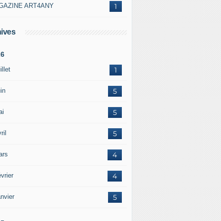
GAZINE ART4ANY
1
ives
26
illet
1
in
5
ai
5
ril
5
ars
4
vrier
4
nvier
5