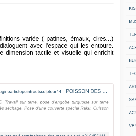
KI
MU
TE
finitions variée ( patines, émaux, cires...)
dialoguent avec l'espace qui les entoure.
AC
 dimension tactile et visuelle qui enrichit
BU
TE
ART
POISSON DES MERS DU SUD - regineartistepeintreetsculpteur44
SA
 Travail sur terre, pose d'engobe turquoise sur terre
près séchage. Pose d'une couverte spécial Raku. Cuisson
AC
VE