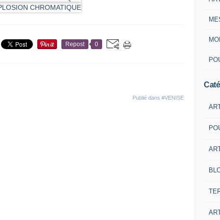
ME
MON
Repost
0
POU
Caté
Publié dans
#VENISE
AR
PO
ART
BL
TE
ART