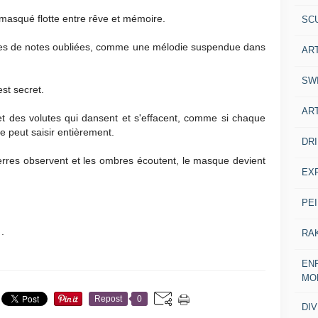
e masqué flotte entre rêve et mémoire.
SC
sées de notes oubliées, comme une mélodie suspendue dans
AR
SW
est secret.
AR
 et des volutes qui dansent et s'effacent, comme si chaque
e peut saisir entièrement.
DR
erres observent et les ombres écoutent, le masque devient
EX
PE
.
RA
ENF
MO
Repost
0
DI