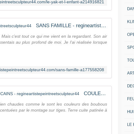
epeintreetsculpteur44.com/le-yak-et-l-enfant-a214916821
DA
KL
SANS FAMILLE - regineartistepeintreetsculpteur44
OP
. Mais c'est tout ce qui me vient en la regardant. Son air
essentais au plus profond de moi. Je l'ai réalisée lorsque
SP
TO
rtistepeintreetsculpteur44.com/sans-famille-a177558208
ART
DE
COULEURS DES BOUBOUS AFRICAINS - regineartistepeintreetsculpteur44
FE
bien chaudes comme le sont les couleurs des boubous
accentuées par le montage sur tiges. Terre cuite patinée à
HUI
LE 