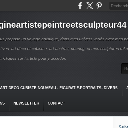
gineartistepeintreetsculpteur44
us propose un voyage artistique, dans mes univers variés avec mes pe
atives, art déco et cubisme, art abstrait, pouring, et mes sculptures raku
s. Cliquez sur l'article pour y accéder.
ART DECO CUBISTE NOUVEAU - FIGURATIF-PORTRAITS- DIVERS
ONS
NEWSLETTER
CONTACT
Suiv