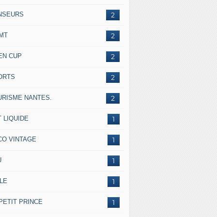
NSEURS
2
IMT
2
EN CUP
2
ORTS
2
URISME NANTES.
2
 LIQUIDE
1
CO VINTAGE
1
U
1
LE
1
PETIT PRINCE
1