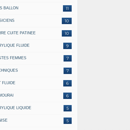
SS BALLON
11
SICIENS
10
RRE CUITE PATINEE
10
RYLIQUE FLUIDE
9
STES FEMMES
7
CHNIQUES
7
 FLUIDE
6
MOURAI
6
RYLIQUE LIQUIDE
5
NISE
5