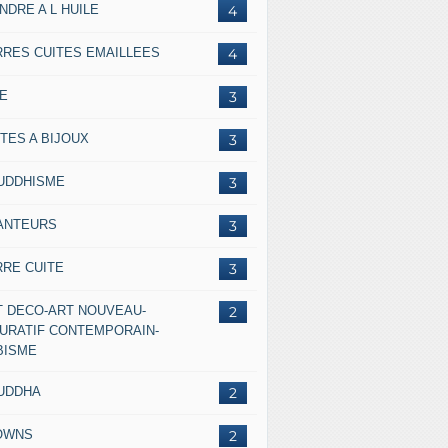
NDRE A L HUILE
4
RRES CUITES EMAILLEES
4
IE
3
TES A BIJOUX
3
UDDHISME
3
ANTEURS
3
RRE CUITE
3
T DECO-ART NOUVEAU-
2
GURATIF CONTEMPORAIN-
BISME
UDDHA
2
OWNS
2