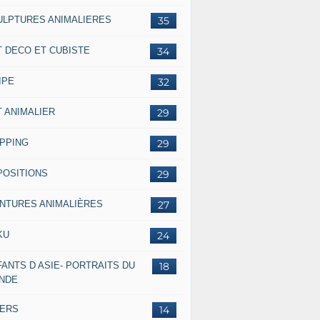
ULPTURES ANIMALIERES
35
T DECO ET CUBISTE
34
IPE
32
T ANIMALIER
29
IPPING
29
POSITIONS
29
INTURES ANIMALIÈRES
27
KU
24
ANTS D ASIE- PORTRAITS DU
18
NDE
VERS
14