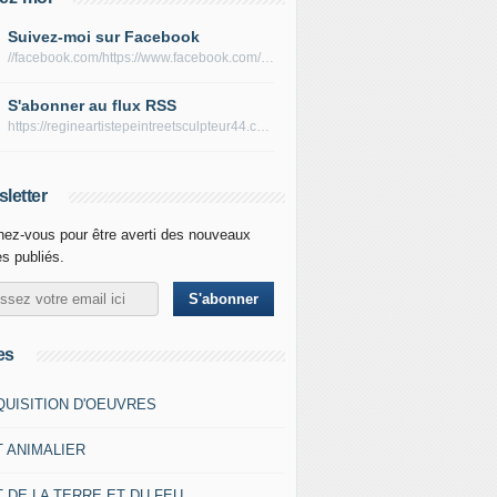
Suivez-moi sur Facebook
//facebook.com/https://www.facebook.com/peltierregine
S'abonner au flux RSS
https://regineartistepeintreetsculpteur44.com/rss
letter
ez-vous pour être averti des nouveaux
es publiés.
es
QUISITION D'OEUVRES
T ANIMALIER
 DE LA TERRE ET DU FEU