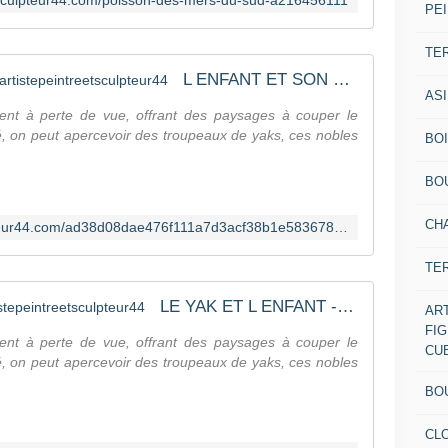
eetsculpteur44.com/poisson-des-mers-du-sud-a216456111
PEI
TE
L ENFANT ET SON YACK - regineartistepeintreetsculpteur44
AS
dent à perte de vue, offrant des paysages à couper le
té, on peut apercevoir des troupeaux de yaks, ces nobles
BOI
BO
CH
https://regineartistepeintreetsculpteur44.com/ad38d08dae476f111a7d3acf38b1e58367826387
TE
LE YAK ET L ENFANT - regineartistepeintreetsculpteur44
AR
FI
dent à perte de vue, offrant des paysages à couper le
CU
té, on peut apercevoir des troupeaux de yaks, ces nobles
BO
CL