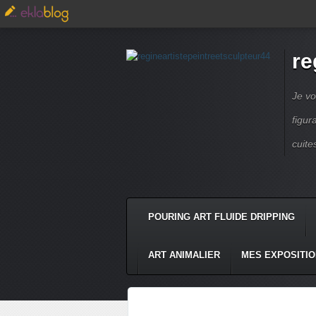
re
Je vo
figur
cuite
POURING ART FLUIDE DRIPPING
ART ANIMALIER
MES EXPOSITI