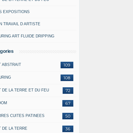
S EXPOSITIONS
 TRAVAIL D ARTISTE
RING ART FLUIDE DRIPPING
gories
T ABSTRAIT
109
URING
108
 DE LA TERRE ET DU FEU
72
OOM
67
RRES CUITES PATINEES
50
 DE LA TERRE
36