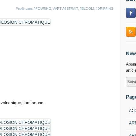
Publié dans
#POURING
,
#ART ABSTRAIT
,
#BLOOM
,
#DRIPPING
News
Abonn
articl
Pag
 volcanique, lumineuse.
AC
AR
ART