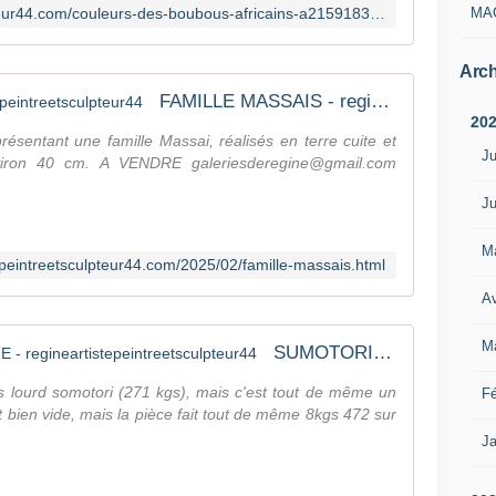
MA
https://regineartistepeintreetsculpteur44.com/couleurs-des-boubous-africains-a215918307
Arch
FAMILLE MASSAIS - regineartistepeintreetsculpteur44
20
résentant une famille Massai, réalisés en terre cuite et
Ju
environ 40 cm. A VENDRE galeriesderegine@gmail.com
Ju
M
tepeintreetsculpteur44.com/2025/02/famille-massais.html
Av
M
SUMOTORI étape finale La PATINE - regineartistepeintreetsculpteur44
lus lourd somotori (271 kgs), mais c'est tout de même un
Fé
 bien vide, mais la pièce fait tout de même 8kgs 472 sur
Ja