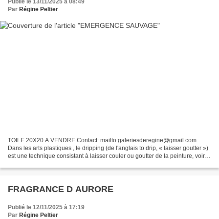
Publié le 13/11/2025 à 08:49
Par
Régine Peltier
TOILE 20X20 A VENDRE Contact: mailto:galeriesderegine@gmail.com
Dans les arts plastiques , le dripping (de l'anglais to drip, « laisser goutter »)
est une technique consistant à laisser couler ou goutter de la peinture, voire
à projeter celle-ci sur des...
FRAGRANCE D AURORE
Publié le 12/11/2025 à 17:19
Par
Régine Peltier