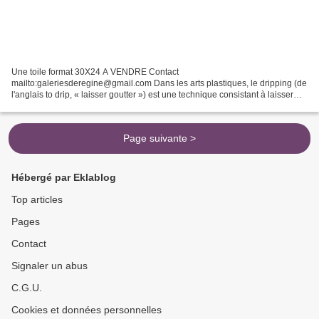
Une toile format 30X24 A VENDRE Contact
mailto:galeriesderegine@gmail.com Dans les arts plastiques, le dripping (de
l'anglais to drip, « laisser goutter ») est une technique consistant à laisser
couler ou goutter de la peinture, voire à projeter celle-ci...
Page suivante >
Hébergé par Eklablog
Top articles
Pages
Contact
Signaler un abus
C.G.U.
Cookies et données personnelles