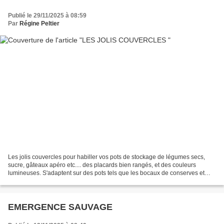
Publié le 29/11/2025 à 08:59
Par
Régine Peltier
Les jolis couvercles pour habiller vos pots de stockage de légumes secs,
sucre, gâteaux apéro etc.... des placards bien rangés, et des couleurs
lumineuses. S'adaptent sur des pots tels que les bocaux de conserves et
confitures, en verre du commerce......
EMERGENCE SAUVAGE