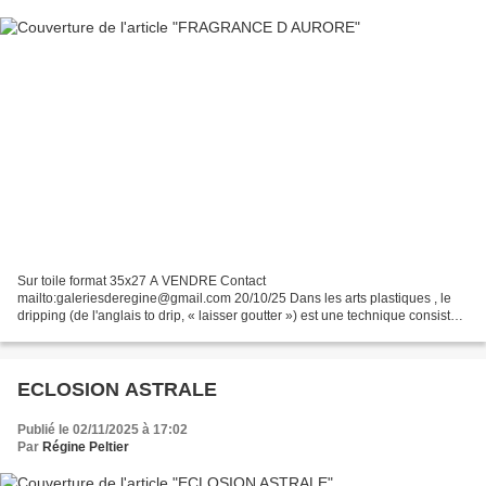
Sur toile format 35x27 A VENDRE Contact
mailto:galeriesderegine@gmail.com 20/10/25 Dans les arts plastiques , le
dripping (de l'anglais to drip, « laisser goutter ») est une technique consistant
à laisser couler ou goutter de la peinture, voire à projeter...
ECLOSION ASTRALE
Publié le 02/11/2025 à 17:02
Par
Régine Peltier