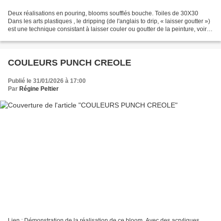
Deux réalisations en pouring, blooms soufflés bouche. Toiles de 30X30
Dans les arts plastiques , le dripping (de l'anglais to drip, « laisser goutter »)
est une technique consistant à laisser couler ou goutter de la peinture, voire
à projeter celle-ci...
COULEURS PUNCH CREOLE
Publié le 31/01/2026 à 17:00
Par
Régine Peltier
Lien : Démonstration de la réalisation de ce bloom. Avec des acryliques