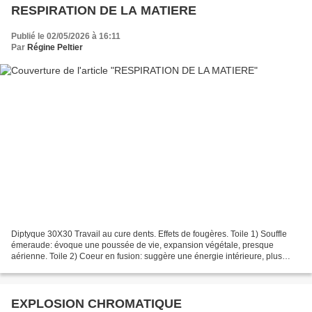
RESPIRATION DE LA MATIERE
Publié le 02/05/2026 à 16:11
Par
Régine Peltier
Diptyque 30X30 Travail au cure dents. Effets de fougères. Toile 1) Souffle
émeraude: évoque une poussée de vie, expansion végétale, presque
aérienne. Toile 2) Coeur en fusion: suggère une énergie intérieure, plus
brute, presque terrestre ou volcaniqu...
EXPLOSION CHROMATIQUE