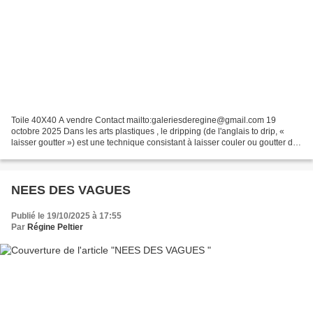
Toile 40X40 A vendre Contact mailto:galeriesderegine@gmail.com 19
octobre 2025 Dans les arts plastiques , le dripping (de l'anglais to drip, «
laisser goutter ») est une technique consistant à laisser couler ou goutter de
la peinture, voire à projeter...
NEES DES VAGUES
Publié le 19/10/2025 à 17:55
Par
Régine Peltier