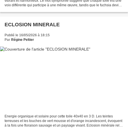
vibrant et harmonieux. Le mot symphonie suggère que chaque toile est une
voix différente qui participe à une même œuvre, tandis que le fuchsia devient
la note dominante, l'émotion principale....
ECLOSION MINERALE
Publié le 16/05/2026 à 18:15
Par
Régine Peltier
Energie organique et solaire pour cette toile 40x40 en 3 D. Les teintes
terreuses et les touches de vert mousse et d'orange incandescent, évoquent
à la fois une floraison sauvage et un paysage vivant. Eclosion minérale relie