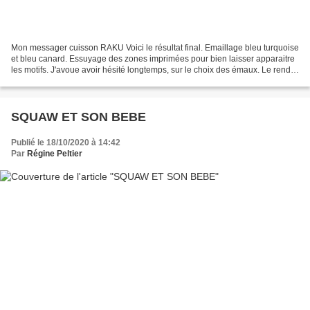
Mon messager cuisson RAKU Voici le résultat final. Emaillage bleu turquoise
et bleu canard. Essuyage des zones imprimées pour bien laisser apparaitre
les motifs. J'avoue avoir hésité longtemps, sur le choix des émaux. Le rendu
n'est pas trop mal. Et vous,...
SQUAW ET SON BEBE
Publié le 18/10/2020 à 14:42
Par
Régine Peltier