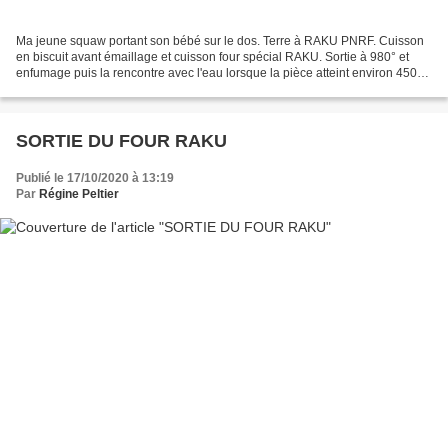
Ma jeune squaw portant son bébé sur le dos. Terre à RAKU PNRF. Cuisson
en biscuit avant émaillage et cuisson four spécial RAKU. Sortie à 980° et
enfumage puis la rencontre avec l'eau lorsque la pièce atteint environ 450°.
Chocs thermiques successifs....
SORTIE DU FOUR RAKU
Publié le 17/10/2020 à 13:19
Par
Régine Peltier