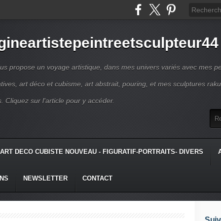
gineartistepeintreetsculpteur44
us propose un voyage artistique, dans mes univers variés avec mes pe
atives, art déco et cubisme, art abstrait, pouring, et mes sculptures raku
s. Cliquez sur l'article pour y accéder.
ART DECO CUBISTE NOUVEAU - FIGURATIF-PORTRAITS- DIVERS
ONS
NEWSLETTER
CONTACT
Suiv