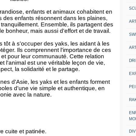
SC
andiose, enfants et animaux cohabitent en
es des enfants résonnent dans les plaines,
AR
 tranquillement. Ensemble, ils partagent des
bonheur, mais aussi d'effort et de travail.
SW
 tôt à s'occuper des yaks, les aidant à les
AR
protéger. Ils comprennent l'importance de ces
 et pour leur communauté. Cette relation
DR
et l'animal est une véritable leçon de vie,
ect, la solidarité et le partage.
EX
nes d'Asie, les yaks et les enfants forment
PE
oles d'une vie simple et authentique, en
onie avec la nature.
RA
ENF
MO
re cuite et patinée.
DI