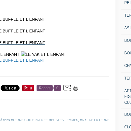
PEI
TE
AS
BOI
BO
CH
TE
Repost
0
AR
FI
CU
BO
ié dans
#TERRE CUITE PATINEE
,
#BUSTES FEMMES
,
#ART DE LA TERRE
CL