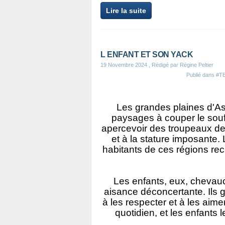
Lire la suite
L ENFANT ET SON YACK
19 Novembre 2024
, Rédigé par Régine Peltier
Publié dans
#T
Les grandes plaines d'Asi
paysages à couper le souff
apercevoir des troupeaux de
et à la stature imposante.
habitants de ces régions recu
Les enfants, eux, cheva
aisance déconcertante. Ils 
à les respecter et à les aime
quotidien, et les enfant