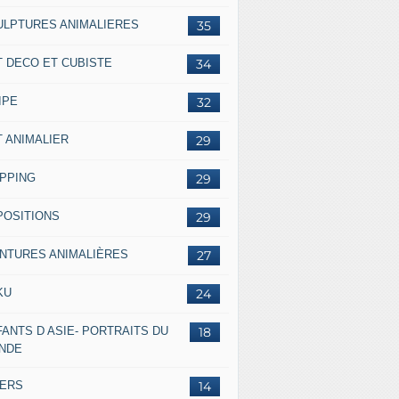
ULPTURES ANIMALIERES
35
T DECO ET CUBISTE
34
IPE
32
T ANIMALIER
29
IPPING
29
POSITIONS
29
INTURES ANIMALIÈRES
27
KU
24
ANTS D ASIE- PORTRAITS DU
18
NDE
VERS
14