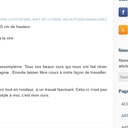
ERRE CUITE PATINEE
,
#ART DE LA TERRE
,
#SCULPTURES ANIMALIERES
35 cm de hauteur
 la cire.
News
Abonn
articl
 Bassompierre. Tous ces beaux ours qui nous ont fait rêver
nie . Ensuite laisser libre cours à notre façon de travailler,
s tout en rondeur, à un travail fascinant. Celui-ci n'est pas
Pag
style à moi, c'est mon ours.
AC
AR
ART