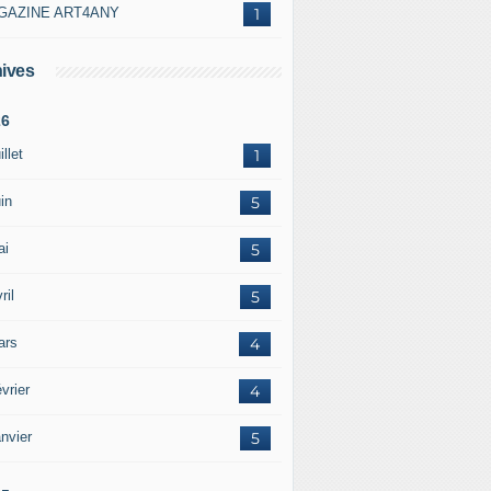
GAZINE ART4ANY
1
ives
26
illet
1
in
5
ai
5
ril
5
ars
4
vrier
4
nvier
5