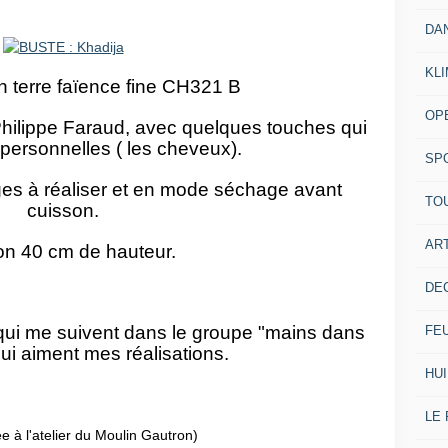
DA
KL
n terre faïence fine CH321 B
OP
Philippe Faraud, avec quelques touches qui
personnelles ( les cheveux).
SP
s à réaliser et en mode séchage avant
TO
cuisson.
ART
on 40 cm de hauteur.
DE
 qui me suivent dans le groupe "mains dans
FE
 qui aiment mes réalisations.
HUI
LE 
ée à l'atelier du Moulin Gautron)