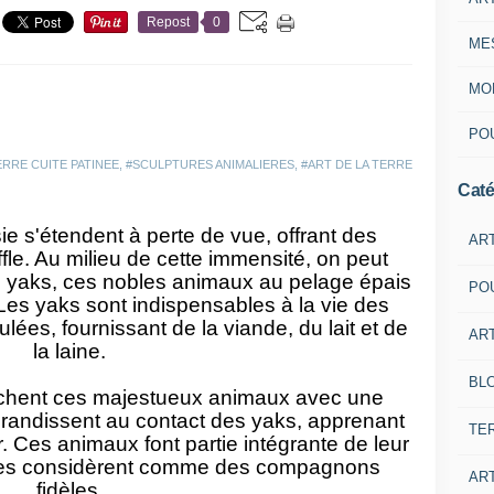
Repost
0
ME
MON
POU
ERRE CUITE PATINEE
,
#SCULPTURES ANIMALIERES
,
#ART DE LA TERRE
Caté
e s'étendent à perte de vue, offrant des
AR
le. Au milieu de cette immensité, on peut
 yaks, ces nobles animaux au pelage épais
PO
 Les yaks sont indispensables à la vie des
lées, fournissant de la viande, du lait et de
ART
la laine.
BL
uchent ces majestueux animaux avec une
grandissent au contact des yaks, apprenant
TE
r. Ces animaux font partie intégrante de leur
s les considèrent comme des compagnons
ART
fidèles.