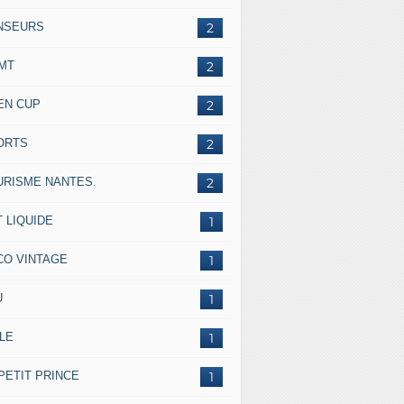
NSEURS
2
IMT
2
EN CUP
2
ORTS
2
URISME NANTES.
2
 LIQUIDE
1
CO VINTAGE
1
U
1
LE
1
PETIT PRINCE
1