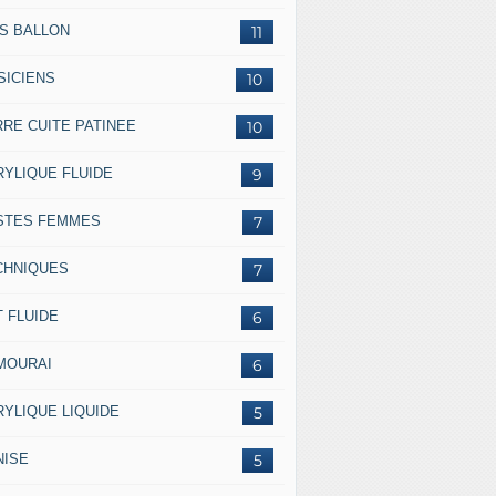
SS BALLON
11
SICIENS
10
RRE CUITE PATINEE
10
RYLIQUE FLUIDE
9
STES FEMMES
7
CHNIQUES
7
 FLUIDE
6
MOURAI
6
RYLIQUE LIQUIDE
5
NISE
5