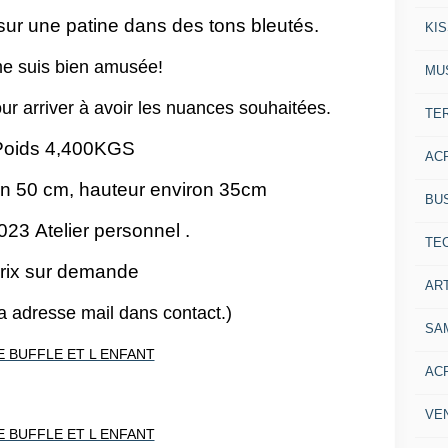
sur une patine dans des tons bleutés.
KI
e suis bien amusée!
MU
ur arriver à avoir les nuances souhaitées.
TE
Poids 4,400KGS
AC
n 50 cm, hauteur environ 35cm
BU
23 Atelier personnel .
TE
rix sur demande
ART
 adresse mail dans contact.)
SA
AC
VE