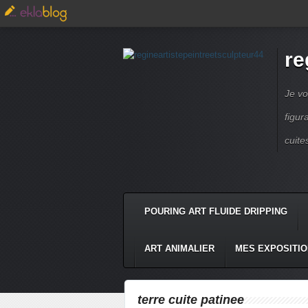
re
Je vo
figur
cuite
POURING ART FLUIDE DRIPPING
ART ANIMALIER
MES EXPOSITI
terre cuite patinee