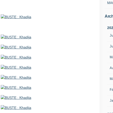
MA
Arch
20
Ju
Ju
M
Av
M
Fé
Ja