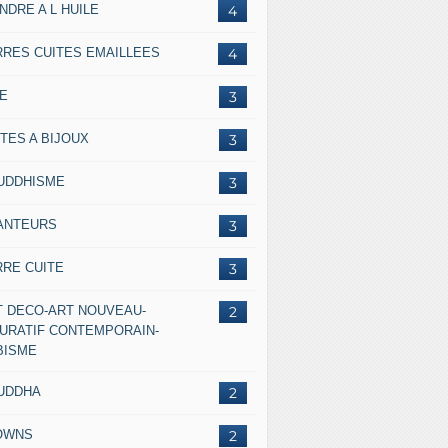
NDRE A L HUILE
4
RRES CUITES EMAILLEES
4
IE
3
TES A BIJOUX
3
UDDHISME
3
ANTEURS
3
RRE CUITE
3
T DECO-ART NOUVEAU-
2
GURATIF CONTEMPORAIN-
BISME
UDDHA
2
OWNS
2