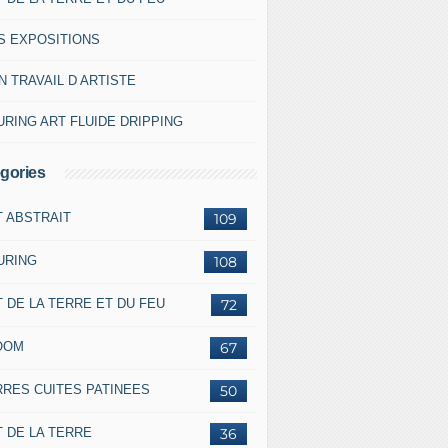
S EXPOSITIONS
 TRAVAIL D ARTISTE
RING ART FLUIDE DRIPPING
gories
T ABSTRAIT
109
URING
108
 DE LA TERRE ET DU FEU
72
OOM
67
RRES CUITES PATINEES
50
 DE LA TERRE
36