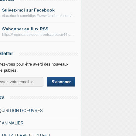
Suivez-moi sur Facebook
//facebook.com/https://www.facebook.com/peltierregine
S'abonner au flux RSS
https://regineartistepeintreetsculpteur44.com/rss
letter
ez-vous pour être averti des nouveaux
es publiés.
es
QUISITION D'OEUVRES
T ANIMALIER
 DE LA TERRE ET DU FEU