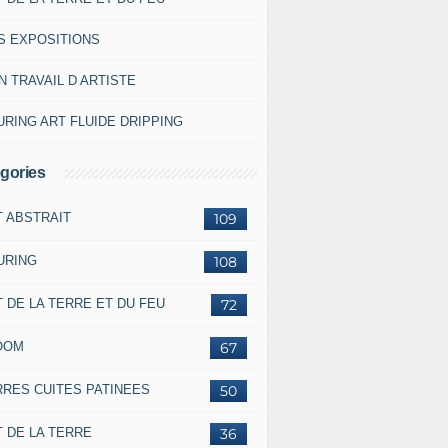
S EXPOSITIONS
 TRAVAIL D ARTISTE
RING ART FLUIDE DRIPPING
gories
T ABSTRAIT
109
URING
108
 DE LA TERRE ET DU FEU
72
OOM
67
RRES CUITES PATINEES
50
 DE LA TERRE
36