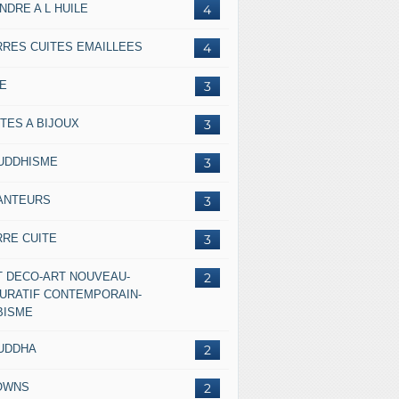
NDRE A L HUILE
4
RRES CUITES EMAILLEES
4
IE
3
TES A BIJOUX
3
UDDHISME
3
ANTEURS
3
RRE CUITE
3
T DECO-ART NOUVEAU-
2
GURATIF CONTEMPORAIN-
BISME
UDDHA
2
OWNS
2