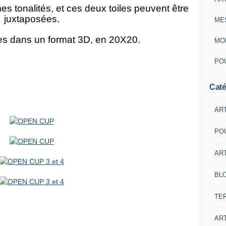
tonalités, et ces deux toiles peuvent être
juxtaposées.
ME
ées dans un format 3D, en 20X20.
MON
POU
Caté
AR
PO
ART
BL
TE
ART