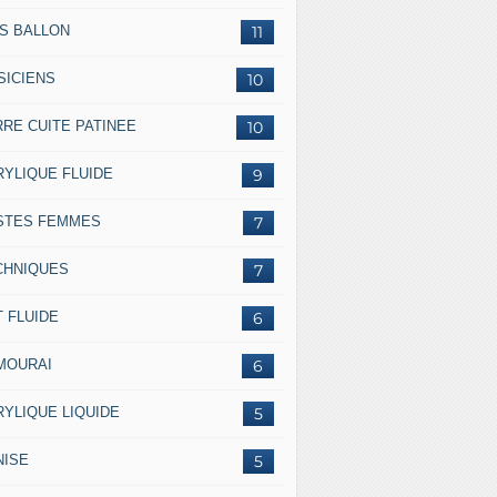
SS BALLON
11
SICIENS
10
RRE CUITE PATINEE
10
RYLIQUE FLUIDE
9
STES FEMMES
7
CHNIQUES
7
 FLUIDE
6
MOURAI
6
RYLIQUE LIQUIDE
5
NISE
5