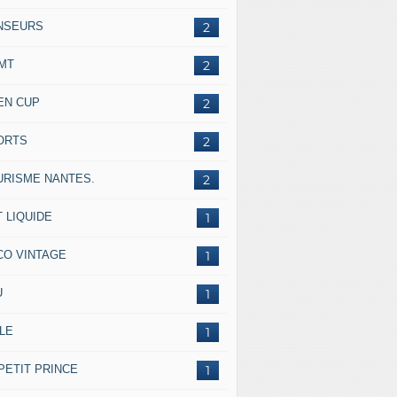
NSEURS
2
IMT
2
EN CUP
2
ORTS
2
URISME NANTES.
2
 LIQUIDE
1
CO VINTAGE
1
U
1
LE
1
PETIT PRINCE
1