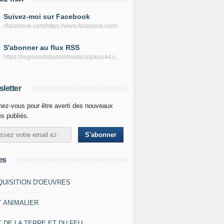
Suivez-moi sur Facebook
//facebook.com/https://www.facebook.com/peltierregine
S'abonner au flux RSS
https://regineartistepeintreetsculpteur44.com/rss
letter
ez-vous pour être averti des nouveaux
es publiés.
es
QUISITION D'OEUVRES
T ANIMALIER
 DE LA TERRE ET DU FEU