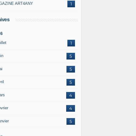
GAZINE ART4ANY
1
ives
26
illet
1
in
5
ai
5
ril
5
ars
4
vrier
4
nvier
5