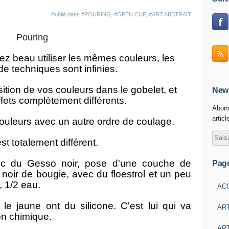
Publié dans
#POURING
,
#OPEN CUP
,
#ART ABSTRAIT
Pouring
ez beau utiliser les mêmes couleurs, les
 de techniques sont infinies.
ition de vos couleurs dans le gobelet, et
News
fets complètement différents.
Abonn
articl
uleurs avec un autre ordre de coulage.
est totalement différent.
ec du Gesso noir, pose d'une couche de
Pag
 noir de bougie, avec du floestrol et un peu
, 1/2 eau.
AC
 le jaune ont du silicone. C'est lui qui va
AR
ion chimique.
ART