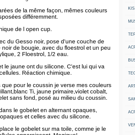
KI
parées de la même façon, mêmes couleurs
sposées différemment.
MU
ique de l open cup.
TE
vec du Gesso noir, pose d'une couche de
e noir de bougie, avec du floestrol et un peu
AC
lique, 2 Floestrol, 1/2 eau.
BU
 le jaune ont du silicone. C'est lui qui va
 cellules. Réaction chimique.
TE
que pour le coussin je verse mes couleurs
ART
llant,blanc Ti, jaune primaire,violet cobalt,
elet sans fond, posé au milieu du coussin.
SA
dans le gobelet en alternant opaques,
AC
opaques et celles avec du silicone.
VE
lace le gobelet sur ma toile, comme je le