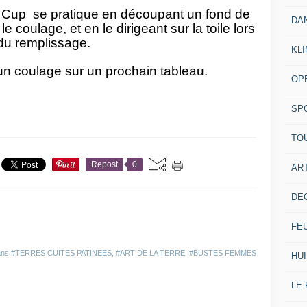
 Cup se pratique en découpant un fond de
DA
le coulage, et en le dirigeant sur la toile lors
du remplissage.
KL
un coulage sur un prochain tableau.
OP
SP
TO
Repost
0
ART
DE
FE
ans
#TERRES CUITES PATINEES
,
#ART DE LA TERRE
,
#BUSTES FEMMES
HUI
LE 