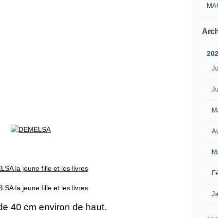
MA
Arch
20
Ju
Ju
M
Av
M
Fé
Ja
de 40 cm environ de haut.