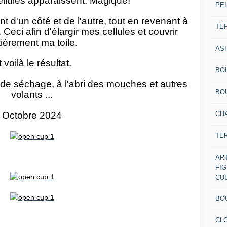
ellules apparaissent. Magique!
PEI
nt d'un côté et de l'autre, tout en revenant à
TE
 Ceci afin d'élargir mes cellules et couvrir
ièrement ma toile.
AS
 voilà le résultat.
BOI
e séchage, à l'abri des mouches et autres
BO
volants ...
CH
Octobre 2024
TE
AR
FI
CU
BO
CL