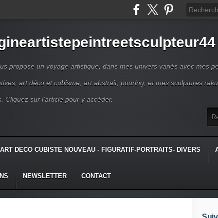
gineartistepeintreetsculpteur44
us propose un voyage artistique, dans mes univers variés avec mes pe
atives, art déco et cubisme, art abstrait, pouring, et mes sculptures raku
s. Cliquez sur l'article pour y accéder.
ART DECO CUBISTE NOUVEAU - FIGURATIF-PORTRAITS- DIVERS
ONS
NEWSLETTER
CONTACT
Suiv