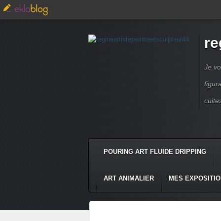
re
Je vo
figur
cuite
POURING ART FLUIDE DRIPPING
ART ANIMALIER
MES EXPOSITI