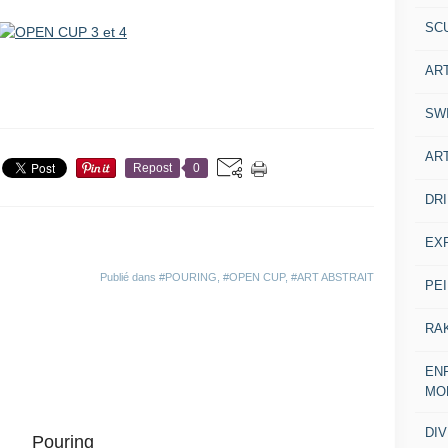
SC
octobre 2024
AR
SW
AR
Repost
0
DR
EX
Publié dans
#POURING
,
#OPEN CUP
,
#ART ABSTRAIT
PE
RA
ENF
MO
DI
Pouring