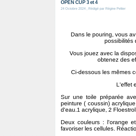
OPEN CUP 3 et 4
24 Octobre 2024
, Rédigé par Régine Peltier
Dans le pouring, vous av
possibilités
Vous jouez avec la dispos
obtenez des ef
Ci-dessous les mêmes co
L'effet 
Sur une toile préparée av
peinture ( coussin) acrylique
d'eau.1 acrylique, 2 Floestrol
Deux couleurs : l'orange et
favoriser les cellules. Réact