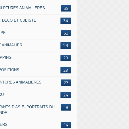
ULPTURES ANIMALIERES
35
T DECO ET CUBISTE
34
IPE
32
T ANIMALIER
29
IPPING
29
POSITIONS
29
INTURES ANIMALIÈRES
27
KU
24
ANTS D ASIE- PORTRAITS DU
18
NDE
VERS
14