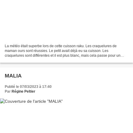
La météo était superbe lors de cette cuisson raku. Les craquelures de
maman ours sont réussies. Le petit avait déjà eu sa cuisson. Les
craquelures sont différentes et il est plus blanc, mais cela passe pour un
bébé ourson. Deux terres différentes, et...
MALIA
Publié le 07/03/2023 à 17:40
Par
Régine Peltier