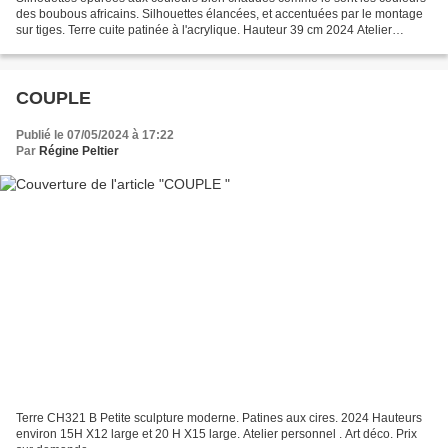
des boubous africains. Silhouettes élancées, et accentuées par le montage
sur tiges. Terre cuite patinée à l'acrylique. Hauteur 39 cm 2024 Atelier
personnel .
COUPLE
Publié le 07/05/2024 à 17:22
Par
Régine Peltier
Terre CH321 B Petite sculpture moderne. Patines aux cires. 2024 Hauteurs
environ 15H X12 large et 20 H X15 large. Atelier personnel . Art déco. Prix