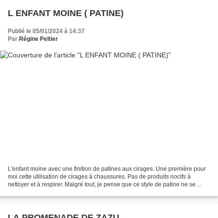
L ENFANT MOINE ( PATINE)
Publié le 05/01/2024 à 14:37
Par
Régine Peltier
L'enfant moine avec une finition de patines aux cirages. Une première pour
moi cette utilisation de cirages à chaussures. Pas de produits nocifs à
nettoyer et à respirer. Malgré tout, je pense que ce style de patine ne se
prête pas à tous les styles de...
LA PROMENADE DE ZAZU