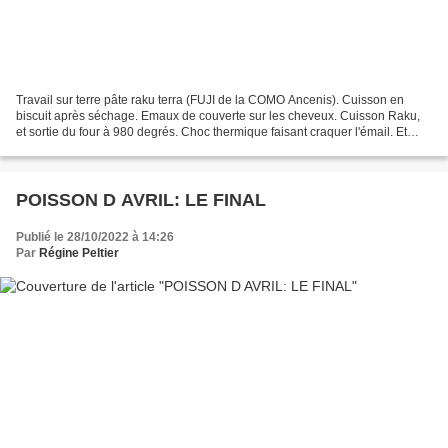
Travail sur terre pâte raku terra (FUJI de la COMO Ancenis). Cuisson en
biscuit après séchage. Emaux de couverte sur les cheveux. Cuisson Raku,
et sortie du four à 980 degrés. Choc thermique faisant craquer l'émail. Et
dans la foulée enfumage dans une...
POISSON D AVRIL: LE FINAL
Publié le 28/10/2022 à 14:26
Par
Régine Peltier