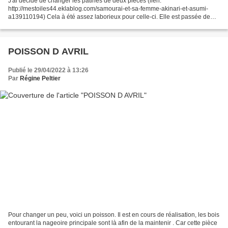
J'ai décidé de changer les patines de deux pièces (lien:
http://mestoiles44.eklablog.com/samourai-et-sa-femme-akinari-et-asumi-
a139110194) Cela à été assez laborieux pour celle-ci. Elle est passée de
blanche avec des fleurs, mais le lustrage a bavé, donc...
POISSON D AVRIL
Publié le 29/04/2022 à 13:26
Par
Régine Peltier
Pour changer un peu, voici un poisson. Il est en cours de réalisation, les bois
entourant la nageoire principale sont là afin de la maintenir . Car cette pièce