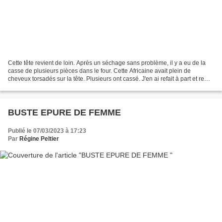
Cette tête revient de loin. Après un séchage sans problème, il y a eu de la
casse de plusieurs pièces dans le four. Cette Africaine avait plein de
cheveux torsadés sur la tête. Plusieurs ont cassé. J'en ai refait à part et remis
à cuire pour les coller,...
BUSTE EPURE DE FEMME
Publié le 07/03/2023 à 17:23
Par
Régine Peltier