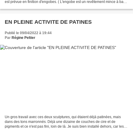
est prévue en finition d'engobes. ( L'engobe est un revêtement mince à base
d'argile délayée...
EN PLEINE ACTIVITE DE PATINES
Publié le 09/04/2022 à 19:44
Par
Régine Peltier
Un gros travail avec ces deux sculptures, qui étaient déjà patinées, mais
dans des tons marronnés. Déjà une dizaine de couches de cire et de
pigments et ce n'est pas fini, loin de là. Je suis bien installé dehors, car les
odeurs de cire et d'essence montent...