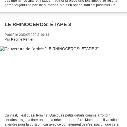
pas une mince affaire. Il faut s'imaginer la pièce une fois finie, et le résultat
garde toujours sa part de surprises. Mais en patine, tout est possible! On
recommence si...
LE RHINOCEROS: ÉTAPE 3
Publié le 23/04/2020 à 10:14
Par
Régine Peltier
Çà y est, il est quasi terminé. Quelques petits détails comme arrondir
certains plis, et affiner un peu la mâchoire peut-être. Maintenant il va falloir
attendre pour la cuisson, car avec ce confinement ce n'est pas dit que ce soit