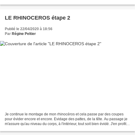
en juin, séchage aussi...
LE RHINOCEROS étape 2
Publié le 22/04/2020 à 18:56
Par
Régine Peltier
Je continue le montage de mon rhinocéros et cela passe par des coupes
pour évider encore et encore. Evidage des pattes, de la tête. Au passage je
m'assure qu'au niveau du corps, à l'intérieur, tout soit bien évidé. J'en profite
pour enlever les ponts...