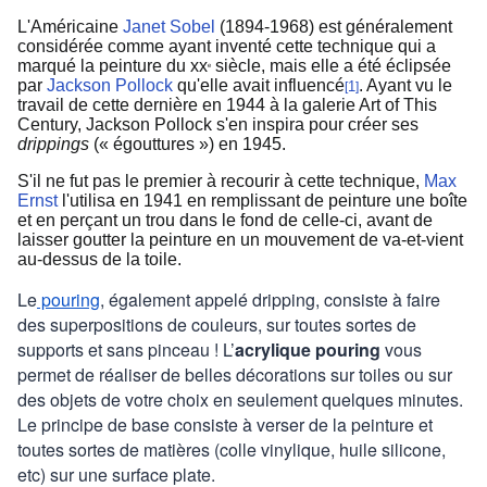
L'Américaine
Janet Sobel
(1894-1968) est généralement
considérée comme ayant inventé cette technique qui a
marqué la peinture du xx
siècle, mais elle a été éclipsée
e
par
Jackson Pollock
qu'elle avait influencé
. Ayant vu le
1
[
]
travail de cette dernière en 1944 à la galerie Art of This
Century, Jackson Pollock s'en inspira pour créer ses
drippings
(« égouttures ») en 1945.
S'il ne fut pas le premier à recourir à cette technique,
Max
Ernst
l'utilisa en 1941 en remplissant de peinture une boîte
et en perçant un trou dans le fond de celle-ci, avant de
laisser goutter la peinture en un mouvement de va-et-vient
au-dessus de la toile.
Le
pouring
, également appelé dripping, consiste à faire
des superpositions de couleurs, sur toutes sortes de
supports et sans pinceau ! L’
acrylique pouring
vous
permet de réaliser de belles décorations sur toiles ou sur
des objets de votre choix en seulement quelques minutes.
Le principe de base consiste à verser de la peinture et
toutes sortes de matières (colle vinylique, huile silicone,
etc) sur une surface plate.