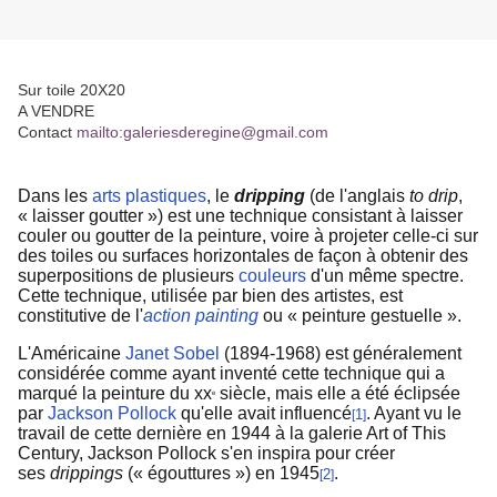
Sur toile 20X20
A VENDRE
Contact
mailto:galeriesderegine@gmail.com
Dans les
arts plastiques
, le
dripping
(de l'anglais
to drip
,
« laisser goutter ») est une technique consistant à laisser
couler ou goutter de la peinture, voire à projeter celle-ci sur
des toiles ou surfaces horizontales de façon à obtenir des
superpositions de plusieurs
couleurs
d'un même spectre.
Cette technique, utilisée par bien des artistes, est
constitutive de l'
action painting
ou « peinture gestuelle ».
L'Américaine
Janet Sobel
(1894-1968) est généralement
considérée comme ayant inventé cette technique qui a
marqué la peinture du xx
siècle, mais elle a été éclipsée
e
par
Jackson Pollock
qu'elle avait influencé
. Ayant vu le
1
[
]
travail de cette dernière en 1944 à la galerie Art of This
Century, Jackson Pollock s'en inspira pour créer
ses
drippings
(« égouttures ») en 1945
.
2
[
]