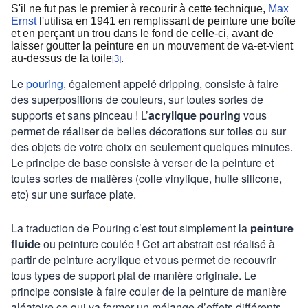
S'il ne fut pas le premier à recourir à cette technique,
Max
Ernst
l'utilisa en 1941 en remplissant de peinture une boîte
et en perçant un trou dans le fond de celle-ci, avant de
laisser goutter la peinture en un mouvement de va-et-vient
au-dessus de la toile
.
3
[
]
Le
pouring
, également appelé dripping, consiste à faire
des superpositions de couleurs, sur toutes sortes de
supports et sans pinceau ! L’
acrylique pouring
vous
permet de réaliser de belles décorations sur toiles ou sur
des objets de votre choix en seulement quelques minutes.
Le principe de base consiste à verser de la peinture et
toutes sortes de matières (colle vinylique, huile silicone,
etc) sur une surface plate.
La traduction de Pouring c’est tout simplement la
peinture
fluide
ou peinture coulée ! Cet art abstrait est réalisé à
partir de peinture acrylique et vous permet de recouvrir
tous types de support plat de manière originale. Le
principe consiste à faire couler de la peinture de manière
aléatoire ce qui va former un mélange d’effets différents.