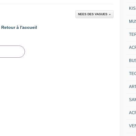
KI
NEES DES VAGUES
MU
Retour à l'accueil
TE
AC
BU
TE
ART
SA
AC
VE