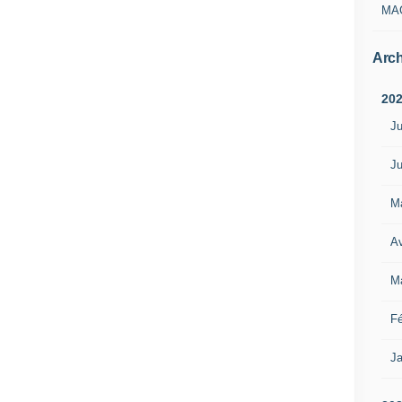
MA
Arch
20
Ju
Ju
M
Av
M
Fé
Ja