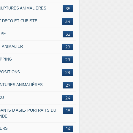
ULPTURES ANIMALIERES
35
T DECO ET CUBISTE
34
IPE
32
T ANIMALIER
29
IPPING
29
POSITIONS
29
INTURES ANIMALIÈRES
27
KU
24
ANTS D ASIE- PORTRAITS DU
18
NDE
VERS
14