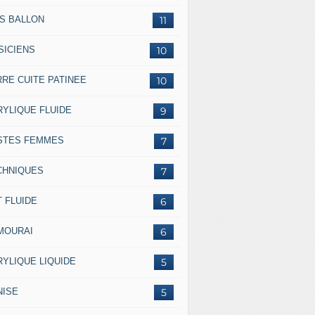
SS BALLON
11
SICIENS
10
RRE CUITE PATINEE
10
RYLIQUE FLUIDE
9
STES FEMMES
7
CHNIQUES
7
 FLUIDE
6
MOURAI
6
RYLIQUE LIQUIDE
5
NISE
5