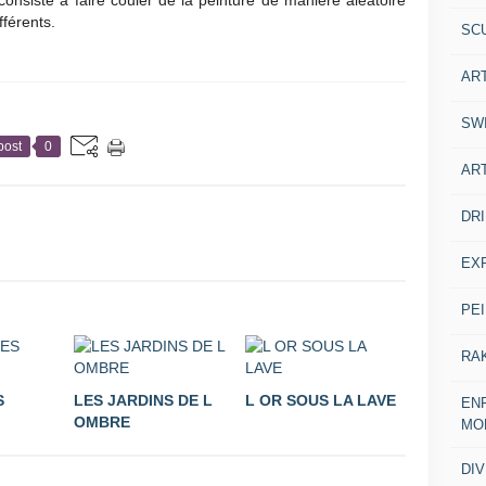
fférents.
SC
AR
SW
post
0
AR
DR
EX
PE
RA
S
LES JARDINS DE L
L OR SOUS LA LAVE
ENF
OMBRE
MO
DI