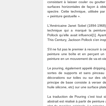
consistant à laisser couler ou goutter 
surfaces horizontales de façon à obt
spectre. Cette technique, utilisée par 
« peinture gestuelle ».
L'Américaine Janet Sobel (1894-1968
technique qui a marqué la peinture
Pollock qu'elle avait influencé[1]. Ayan
This Century, Jackson Pollock s'en insp
S'il ne fut pas le premier à recourir à 
peinture une boîte et en perçant un t
peinture en un mouvement de va-et-vien
Le pouring, également appelé dripping, 
sortes de supports et sans pinceau 
décorations sur toiles ou sur des o
principe de base consiste à verser de 
huile silicone, etc) sur une surface plat
La traduction de Pouring c’est tout s
abstrait est réalisé à partir de peintur
plat de manière originale. Le principe 