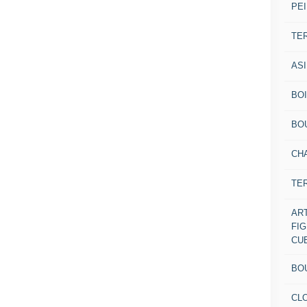
PEI
TE
AS
BOI
BO
CH
TE
AR
FI
CU
BO
CL