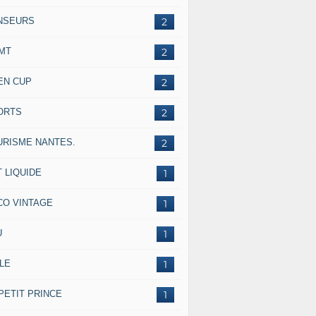
NSEURS
2
IMT
2
EN CUP
2
ORTS
2
URISME NANTES.
2
 LIQUIDE
1
CO VINTAGE
1
U
1
LE
1
PETIT PRINCE
1