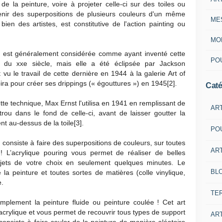
de la peinture, voire à projeter celle-ci sur des toiles ou
enir des superpositions de plusieurs couleurs d'un même
ME
bien des artistes, est constitutive de l'action painting ou
MON
) est généralement considérée comme ayant inventé cette
POU
 du xxe siècle, mais elle a été éclipsée par Jackson
t vu le travail de cette dernière en 1944 à la galerie Art of
ira pour créer ses drippings (« égouttures ») en 1945[2].
Caté
cette technique, Max Ernst l'utilisa en 1941 en remplissant de
AR
rou dans le fond de celle-ci, avant de laisser goutter la
t au-dessus de la toile[3].
PO
consiste à faire des superpositions de couleurs, sur toutes
ART
! L’acrylique pouring vous permet de réaliser de belles
bjets de votre choix en seulement quelques minutes. Le
BL
la peinture et toutes sortes de matières (colle vinylique,
e.
TE
implement la peinture fluide ou peinture coulée ! Cet art
e acrylique et vous permet de recouvrir tous types de support
ART
consiste à faire couler de la peinture de manière aléatoire