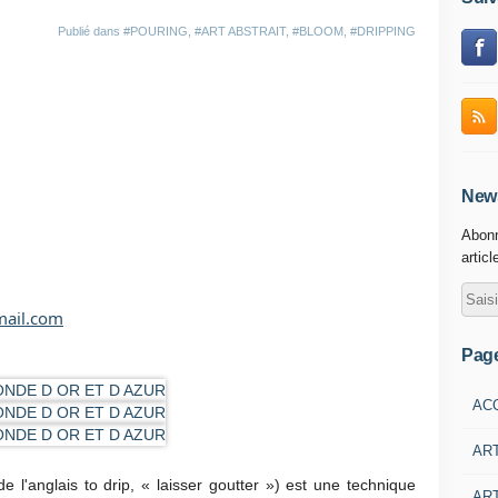
Publié dans
#POURING
,
#ART ABSTRAIT
,
#BLOOM
,
#DRIPPING
News
Abonn
articl
mail.com
Pag
AC
AR
de l'anglais to drip, « laisser goutter ») est une technique
ART