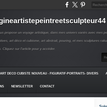
gineartistepeintreetsculpteur44
us propose un voyage artistique, dans mes univers variés avec mes pe
atives, art déco et cubisme, art abstrait, pouring, et mes sculptures raku
s. Cliquez sur l'article pour y accéder.
ART DECO CUBISTE NOUVEAU - FIGURATIF-PORTRAITS- DIVERS
ONS
NEWSLETTER
CONTACT
Suiv