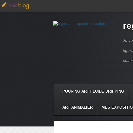
re
Je vo
figur
cuite
POURING ART FLUIDE DRIPPING
ART ANIMALIER
MES EXPOSITI