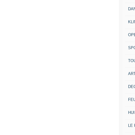
DA
KL
OP
SP
TO
ART
DE
FE
HUI
LE 