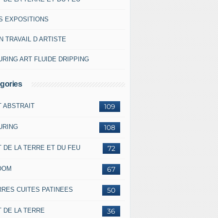
S EXPOSITIONS
 TRAVAIL D ARTISTE
RING ART FLUIDE DRIPPING
gories
T ABSTRAIT
109
URING
108
 DE LA TERRE ET DU FEU
72
OOM
67
RRES CUITES PATINEES
50
 DE LA TERRE
36