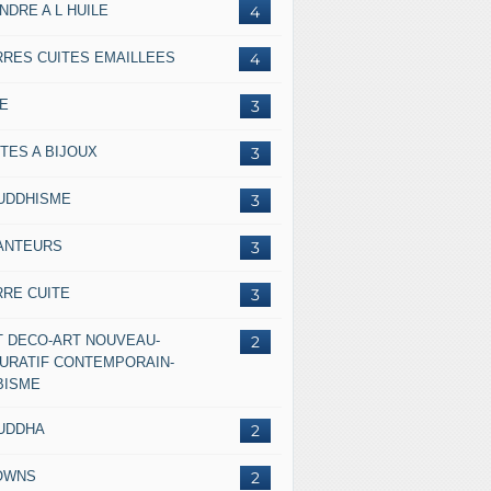
NDRE A L HUILE
4
RRES CUITES EMAILLEES
4
IE
3
TES A BIJOUX
3
UDDHISME
3
ANTEURS
3
RRE CUITE
3
T DECO-ART NOUVEAU-
2
GURATIF CONTEMPORAIN-
BISME
UDDHA
2
OWNS
2