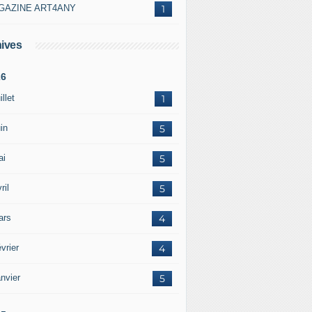
GAZINE ART4ANY
1
ives
26
illet
1
in
5
ai
5
ril
5
ars
4
vrier
4
nvier
5