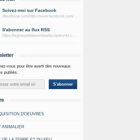
Suivez-moi sur Facebook
//facebook.com/https://www.facebook.com/peltierregine
S'abonner au flux RSS
https://regineartistepeintreetsculpteur44.com/rss
letter
ez-vous pour être averti des nouveaux
es publiés.
es
QUISITION D'OEUVRES
T ANIMALIER
 DE LA TERRE ET DU FEU