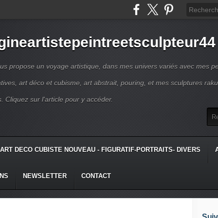
gineartistepeintreetsculpteur44
us propose un voyage artistique, dans mes univers variés avec mes pe
atives, art déco et cubisme, art abstrait, pouring, et mes sculptures raku
s. Cliquez sur l'article pour y accéder.
ART DECO CUBISTE NOUVEAU - FIGURATIF-PORTRAITS- DIVERS
ONS
NEWSLETTER
CONTACT
Suiv