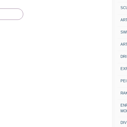
SC
AR
SW
AR
DR
EX
PE
RA
ENF
MO
DI