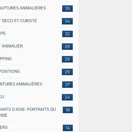
ULPTURES ANIMALIERES
35
T DECO ET CUBISTE
34
IPE
32
T ANIMALIER
29
IPPING
29
POSITIONS
29
INTURES ANIMALIÈRES
27
KU
24
ANTS D ASIE- PORTRAITS DU
18
NDE
VERS
14