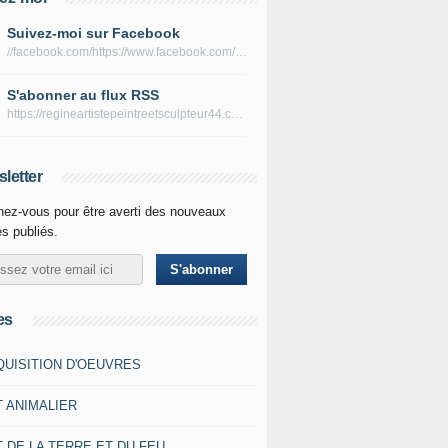
Suivez-moi sur Facebook
//facebook.com/https://www.facebook.com/peltierregine
S'abonner au flux RSS
https://regineartistepeintreetsculpteur44.com/rss
letter
ez-vous pour être averti des nouveaux
es publiés.
es
QUISITION D'OEUVRES
T ANIMALIER
 DE LA TERRE ET DU FEU