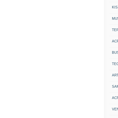
KI
MU
TE
AC
BU
TE
ART
SA
AC
VE