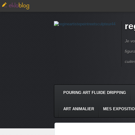
re
Je vo
figur
cuite
POURING ART FLUIDE DRIPPING
ART ANIMALIER
MES EXPOSITI