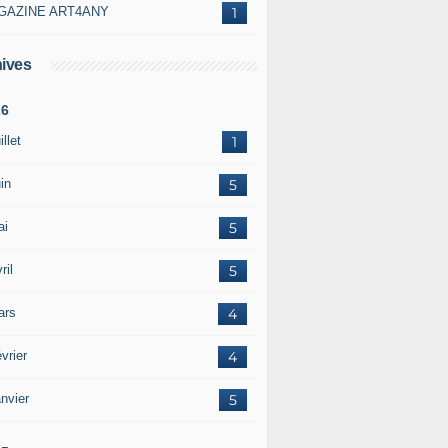
GAZINE ART4ANY
1
ives
26
illet
1
in
5
ai
5
ril
5
ars
4
vrier
4
nvier
5