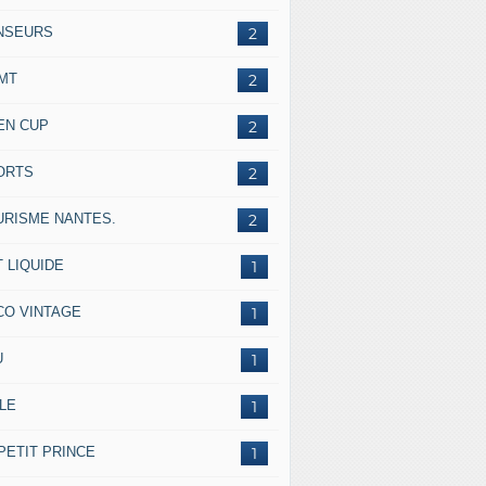
NSEURS
2
IMT
2
EN CUP
2
ORTS
2
URISME NANTES.
2
 LIQUIDE
1
CO VINTAGE
1
U
1
LE
1
PETIT PRINCE
1