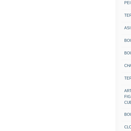
PEI
TE
AS
BOI
BO
CH
TE
AR
FI
CU
BO
CL