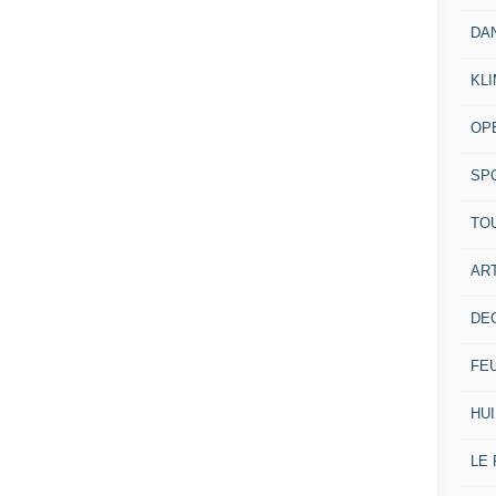
DA
KL
OP
SP
TO
ART
DE
FE
HUI
LE 