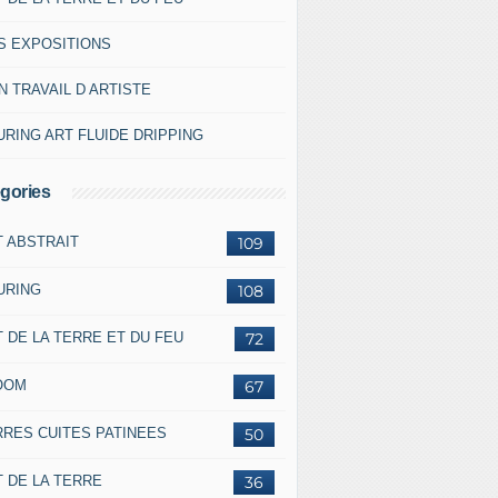
S EXPOSITIONS
 TRAVAIL D ARTISTE
RING ART FLUIDE DRIPPING
gories
T ABSTRAIT
109
URING
108
 DE LA TERRE ET DU FEU
72
OOM
67
RRES CUITES PATINEES
50
 DE LA TERRE
36