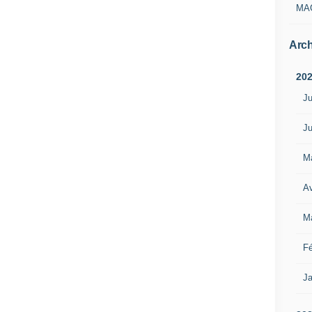
MA
Arch
20
Ju
Ju
M
Av
M
Fé
Ja