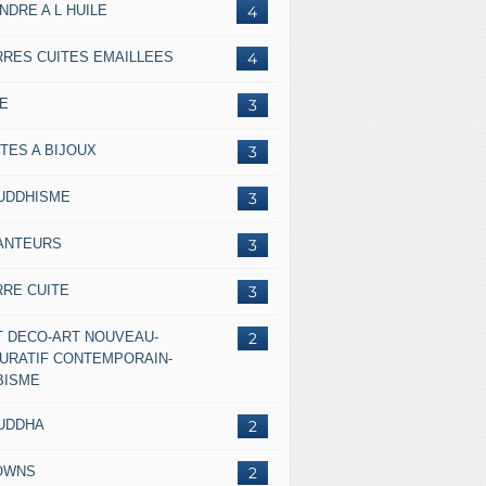
NDRE A L HUILE
4
RRES CUITES EMAILLEES
4
IE
3
TES A BIJOUX
3
UDDHISME
3
ANTEURS
3
RRE CUITE
3
T DECO-ART NOUVEAU-
2
GURATIF CONTEMPORAIN-
BISME
UDDHA
2
OWNS
2