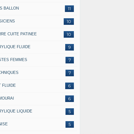
SS BALLON
11
SICIENS
10
RRE CUITE PATINEE
10
RYLIQUE FLUIDE
9
STES FEMMES
7
CHNIQUES
7
 FLUIDE
6
MOURAI
6
RYLIQUE LIQUIDE
5
NISE
5