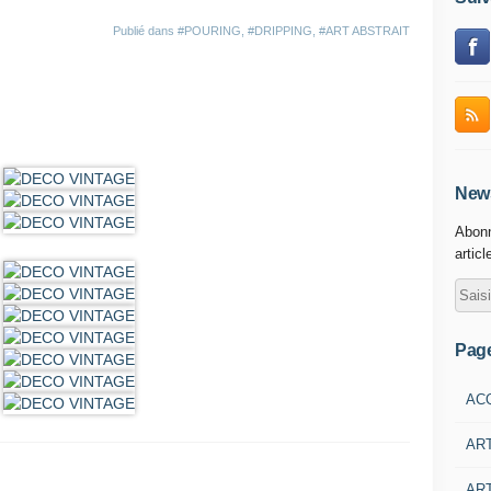
Publié dans
#POURING
,
#DRIPPING
,
#ART ABSTRAIT
News
Abonn
articl
Pag
AC
AR
ART