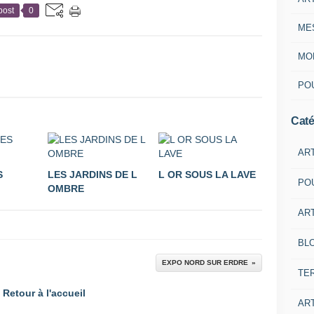
post
0
ME
MON
POU
Caté
AR
S
LES JARDINS DE L
L OR SOUS LA LAVE
PO
OMBRE
ART
BL
EXPO NORD SUR ERDRE
TE
Retour à l'accueil
ART