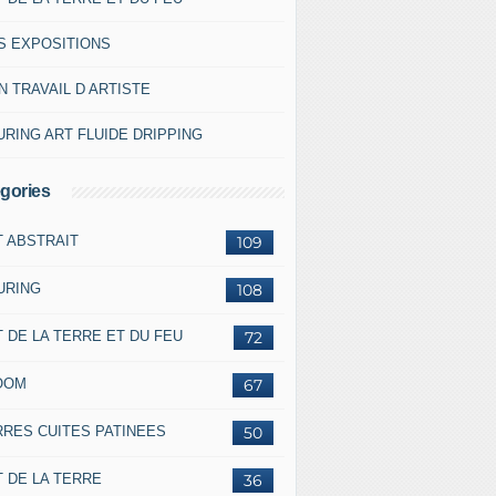
S EXPOSITIONS
 TRAVAIL D ARTISTE
RING ART FLUIDE DRIPPING
gories
T ABSTRAIT
109
URING
108
 DE LA TERRE ET DU FEU
72
OOM
67
RRES CUITES PATINEES
50
 DE LA TERRE
36