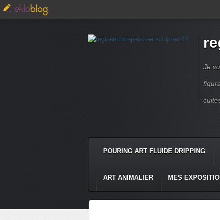
re
Je vo
figur
cuite
POURING ART FLUIDE DRIPPING
ART ANIMALIER
MES EXPOSITI