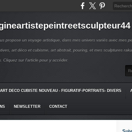
gineartistepeintreetsculpteur44
us propose un voyage artistique, dans mes univers variés avec mes pe
atives, art déco et cubisme, art abstrait, pouring, et mes sculptures raku
s. Cliquez sur l'article pour y accéder.
ART DECO CUBISTE NOUVEAU - FIGURATIF-PORTRAITS- DIVERS
ONS
NEWSLETTER
CONTACT
Suiv