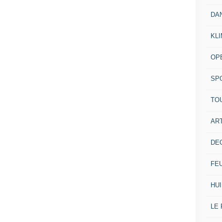
DA
KL
OP
SP
TO
ART
DE
FE
HUI
LE 