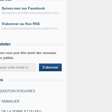
Suivez-moi sur Facebook
//facebook.com/https://www.facebook.com/peltierregine
S'abonner au flux RSS
https://regineartistepeintreetsculpteur44.com/rss
letter
ez-vous pour être averti des nouveaux
es publiés.
es
QUISITION D'OEUVRES
T ANIMALIER
 DE LA TERRE ET DU FEU