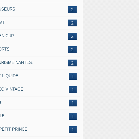
NSEURS
2
IMT
2
EN CUP
2
ORTS
2
URISME NANTES.
2
 LIQUIDE
1
CO VINTAGE
1
U
1
LE
1
PETIT PRINCE
1