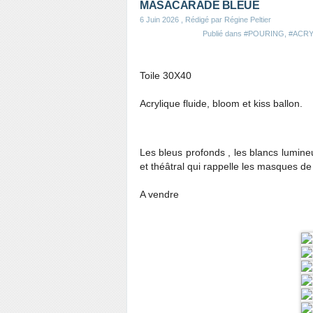
MASACARADE BLEUE
6 Juin 2026
, Rédigé par Régine Peltier
Publié dans
#POURING
,
#ACRY
Toile 30X40
Acrylique fluide, bloom et kiss ballon.
Les bleus profonds , les blancs lumin
et théâtral qui rappelle les masques de
A vendre