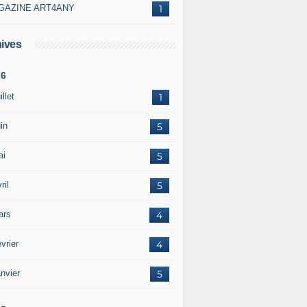
GAZINE ART4ANY
1
ives
26
illet
1
in
5
ai
5
ril
5
ars
4
vrier
4
nvier
5