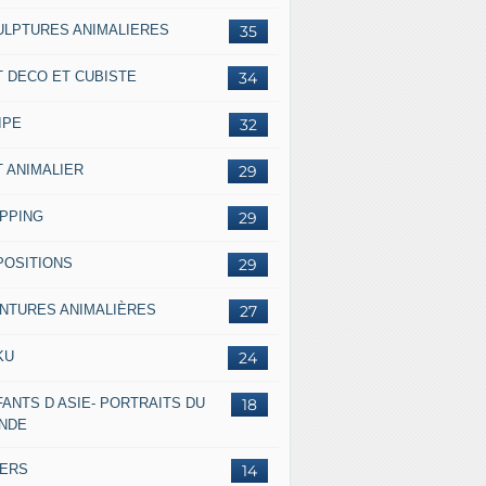
ULPTURES ANIMALIERES
35
T DECO ET CUBISTE
34
IPE
32
T ANIMALIER
29
IPPING
29
POSITIONS
29
INTURES ANIMALIÈRES
27
KU
24
ANTS D ASIE- PORTRAITS DU
18
NDE
VERS
14