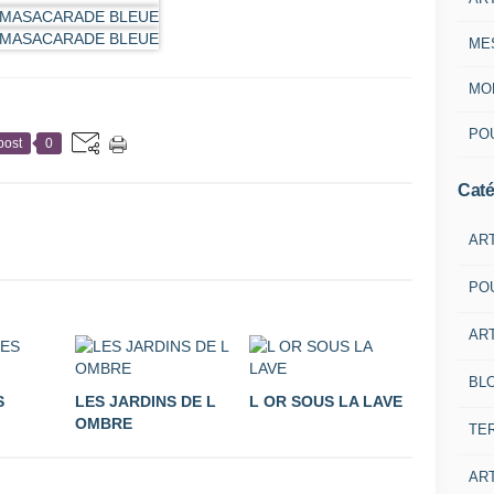
ME
MON
POU
post
0
Caté
AR
PO
ART
BL
S
LES JARDINS DE L
L OR SOUS LA LAVE
OMBRE
TE
ART