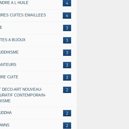
NDRE A L HUILE
4
RRES CUITES EMAILLEES
4
IE
3
TES A BIJOUX
3
UDDHISME
3
ANTEURS
3
RRE CUITE
3
T DECO-ART NOUVEAU-
2
GURATIF CONTEMPORAIN-
BISME
UDDHA
2
OWNS
2