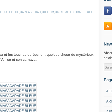
LIQUE FLUIDE
,
#ART ABSTRAIT
,
#BLOOM
,
#KISS BALLON
,
#ART FLUIDE
News
Abonn
eux et les touches dorées, ont quelque chose de mystérieux
articl
 Venise et son carnaval.
Pag
AC
AR
ART