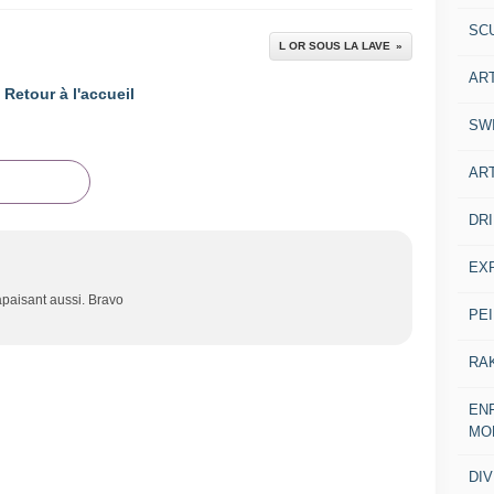
SC
L OR SOUS LA LAVE
AR
Retour à l'accueil
SW
AR
DR
EX
apaisant aussi. Bravo
PE
RA
ENF
MO
DI