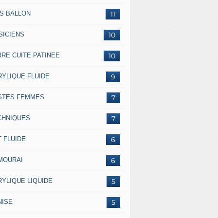
SS BALLON
11
SICIENS
10
RRE CUITE PATINEE
10
RYLIQUE FLUIDE
9
STES FEMMES
7
CHNIQUES
7
 FLUIDE
6
MOURAI
6
RYLIQUE LIQUIDE
5
NISE
5