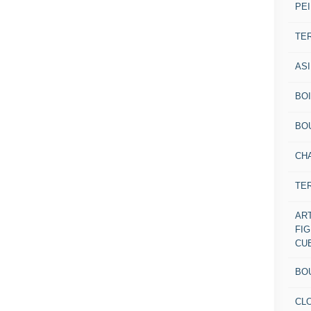
PEI
TE
AS
BOI
BO
CH
TE
AR
FI
CU
BO
CL