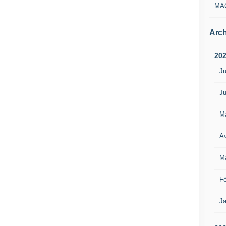
MA
Arch
20
Ju
Ju
M
Av
M
Fé
Ja