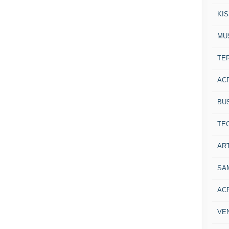
KI
MU
TE
AC
BU
TE
ART
SA
AC
VE