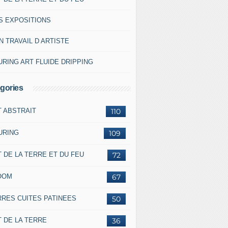
S EXPOSITIONS
 TRAVAIL D ARTISTE
RING ART FLUIDE DRIPPING
gories
T ABSTRAIT
110
URING
109
 DE LA TERRE ET DU FEU
72
OOM
67
RRES CUITES PATINEES
50
 DE LA TERRE
36