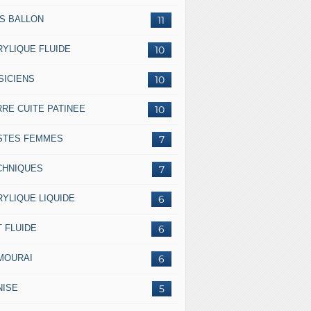
SS BALLON
11
RYLIQUE FLUIDE
10
SICIENS
10
RRE CUITE PATINEE
10
STES FEMMES
7
CHNIQUES
7
RYLIQUE LIQUIDE
6
 FLUIDE
6
MOURAI
6
NISE
5