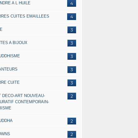
NDRE A L HUILE
4
RRES CUITES EMAILLEES
4
IE
3
TES A BIJOUX
3
UDDHISME
3
ANTEURS
3
RRE CUITE
3
T DECO-ART NOUVEAU-
2
GURATIF CONTEMPORAIN-
BISME
UDDHA
2
OWNS
2