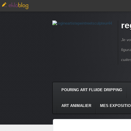
re
Je vo
figur
cuite
POURING ART FLUIDE DRIPPING
ART ANIMALIER
MES EXPOSITI