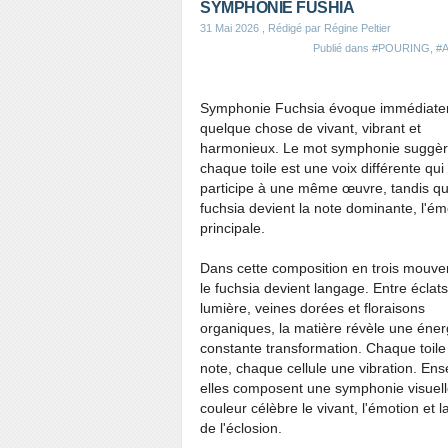
SYMPHONIE FUSHIA
31 Mai 2026
, Rédigé par Régine Peltier
Publié dans
#POURING
,
#
Symphonie Fuchsia évoque immédiat
quelque chose de vivant, vibrant et
harmonieux. Le mot symphonie suggè
chaque toile est une voix différente qui
participe à une même œuvre, tandis qu
fuchsia devient la note dominante, l'ém
principale.
Dans cette composition en trois mouv
le fuchsia devient langage. Entre éclat
lumière, veines dorées et floraisons
organiques, la matière révèle une éner
constante transformation. Chaque toile
note, chaque cellule une vibration. En
elles composent une symphonie visuell
couleur célèbre le vivant, l'émotion et 
de l'éclosion.