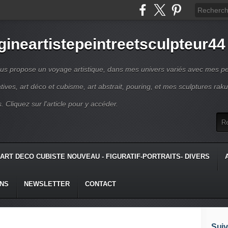
gineartistepeintreetsculpteur44
us propose un voyage artistique, dans mes univers variés avec mes pe
atives, art déco et cubisme, art abstrait, pouring, et mes sculptures raku
s. Cliquez sur l'article pour y accéder.
ART DECO CUBISTE NOUVEAU - FIGURATIF-PORTRAITS- DIVERS
ONS
NEWSLETTER
CONTACT
Suiv