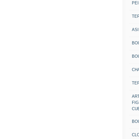
PEI
TE
AS
BOI
BO
CH
TE
AR
FI
CU
BO
CL