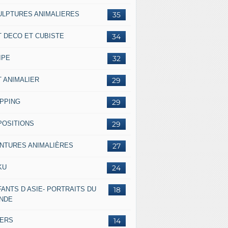
ULPTURES ANIMALIERES
35
T DECO ET CUBISTE
34
IPE
32
T ANIMALIER
29
IPPING
29
POSITIONS
29
INTURES ANIMALIÈRES
27
KU
24
ANTS D ASIE- PORTRAITS DU
18
NDE
VERS
14