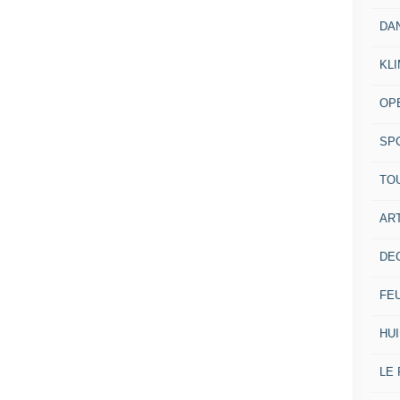
DA
KL
OP
SP
TO
ART
DE
FE
HUI
LE 