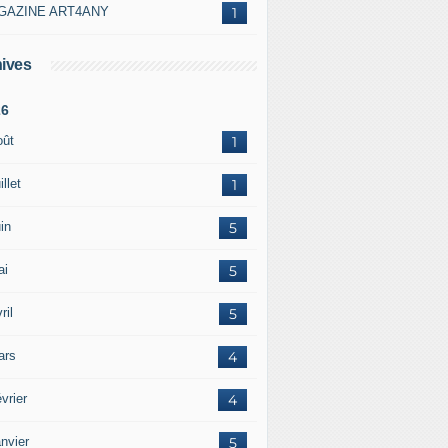
GAZINE ART4ANY
1
ives
26
oût
1
illet
1
in
5
ai
5
ril
5
ars
4
vrier
4
nvier
5