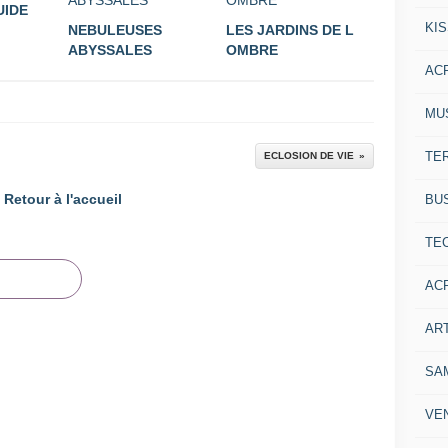
UIDE
KI
NEBULEUSES
LES JARDINS DE L
ABYSSALES
OMBRE
AC
MU
TE
ECLOSION DE VIE
Retour à l'accueil
BU
TE
AC
ART
SA
VE