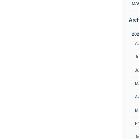
MA
Arch
20
A
Ju
Ju
M
Av
M
Fé
Ja