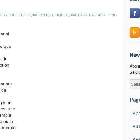
ACRYLIQUE FLUIDE
,
#ACRYLIQUE LIQUIDE
,
#ART ABSTRAIT
,
#DRIPPING
ement
re que
News
e le
otion
Abonn
articl
ements,
s de
Pag
gie en
 est une
AC
semble,
e où la
AR
la beauté
ART