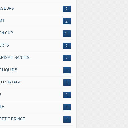
NSEURS
2
IMT
2
EN CUP
2
ORTS
2
URISME NANTES.
2
 LIQUIDE
1
CO VINTAGE
1
U
1
LE
1
PETIT PRINCE
1