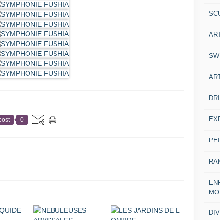
SC
AR
SW
AR
DR
EX
post
0
PE
RA
ENF
MO
DI