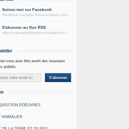
Suivez-moi sur Facebook
//facebook.com/https://www.facebook.com/peltierregine
S'abonner au flux RSS
https://regineartistepeintreetsculpteur44.com/rss
letter
ez-vous pour être averti des nouveaux
es publiés.
es
QUISITION D'OEUVRES
T ANIMALIER
 DE LA TERRE ET DU FEU