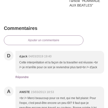
Commentaires
Ajouter un commentaire
D
d.jack
04/03/2019 19:40
Cette interprétation et la façon de la travailler est réussie.<br
/> je m'arrête pour ce soir je reviendrai plus tard<br /> d'jack
Répondre
A
ANISTE
15/03/2013 18:53
<br /> Merci beaucoup pour ce mot, qui me fait plaisir. Pour
l'expo, c'est peut-être encore un peu tôt? Il faut que je
peaufine encore mon travail au couteau. Bonne soirée à toi