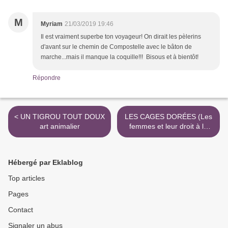
M
Myriam
21/03/2019 19:46
Il est vraiment superbe ton voyageur! On dirait les pèlerins
d'avant sur le chemin de Compostelle avec le bâton de
marche...mais il manque la coquille!!! Bisous et à bientôt!
Répondre
< UN TIGROU TOUT DOUX
LES CAGES DORÉES (Les
art animalier
femmes et leur droit à la
liberté) >
Hébergé par Eklablog
Top articles
Pages
Contact
Signaler un abus