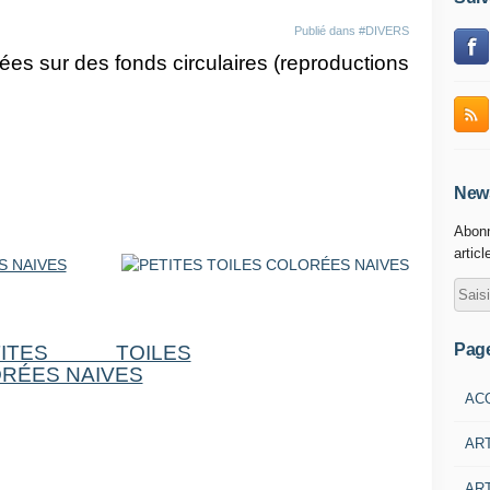
Publié dans
#DIVERS
sées sur des fonds circulaires (reproductions
News
Abonn
articl
Pag
AC
AR
ART