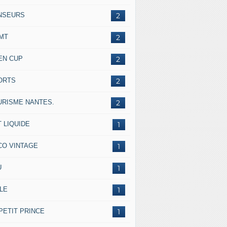
NSEURS
2
IMT
2
EN CUP
2
ORTS
2
URISME NANTES.
2
 LIQUIDE
1
CO VINTAGE
1
U
1
LE
1
PETIT PRINCE
1