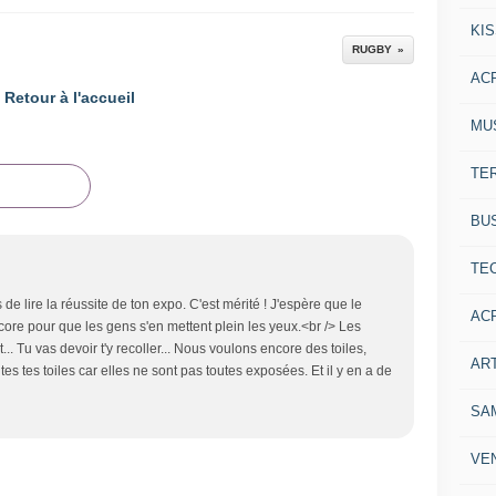
KI
RUGBY
AC
Retour à l'accueil
MU
TE
BU
TE
 lire la réussite de ton expo. C'est mérité ! J'espère que le
AC
core pour que les gens s'en mettent plein les yeux.<br /> Les
.. Tu vas devoir t'y recoller... Nous voulons encore des toiles,
ART
outes tes toiles car elles ne sont pas toutes exposées. Et il y en a de
SA
VE