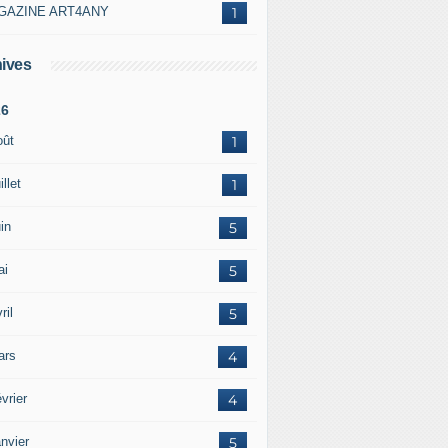
GAZINE ART4ANY
1
ives
26
oût
1
illet
1
in
5
ai
5
ril
5
ars
4
vrier
4
nvier
5