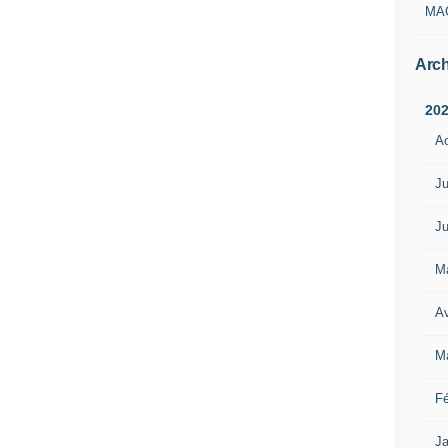
MA
Arch
20
A
Ju
Ju
M
Av
M
Fé
Ja