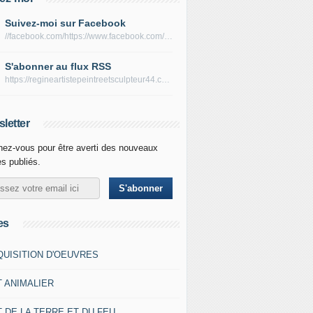
Suivez-moi sur Facebook
//facebook.com/https://www.facebook.com/peltierregine
S'abonner au flux RSS
https://regineartistepeintreetsculpteur44.com/rss
letter
ez-vous pour être averti des nouveaux
es publiés.
es
QUISITION D'OEUVRES
T ANIMALIER
 DE LA TERRE ET DU FEU