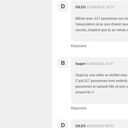
D
DILEG
01/04/2014 18:10
Même avec 317 personnes sur une j
l'association où je suis d'avoir s
succès, j'espère que tu as vendu 
Répondre
B
bagan
01/04/2014 10:47
Oups! je suis allée re-vérifier mes 
C'est 317 personnes hors enfants le
personnes le samedi AM, et une so
erreur!<br />
Répondre
D
DILEG
01/04/2014 06:43