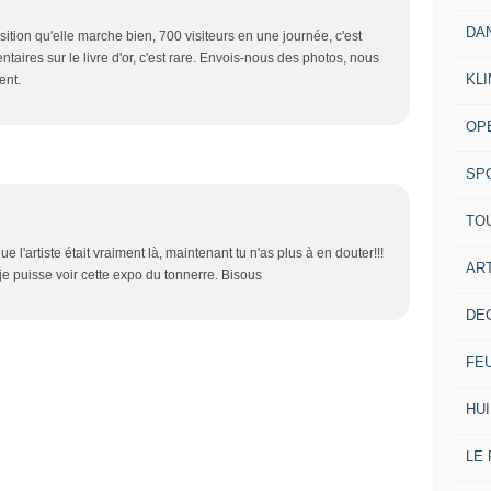
DA
ition qu'elle marche bien, 700 visiteurs en une journée, c'est
aires sur le livre d'or, c'est rare. Envois-nous des photos, nous
KL
ent.
OP
SP
TO
ue l'artiste était vraiment là, maintenant tu n'as plus à en douter!!!
ART
e puisse voir cette expo du tonnerre. Bisous
DE
FE
HUI
LE 