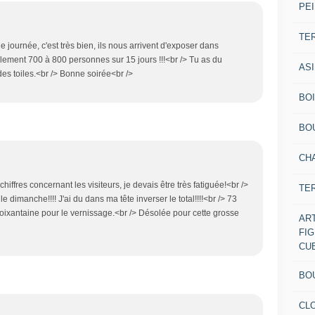
PEI
TE
ournée, c'est très bien, ils nous arrivent d'exposer dans
eulement 700 à 800 personnes sur 15 jours !!!<br /> Tu as du
AS
des toiles.<br /> Bonne soirée<br />
BOI
BO
CH
chiffres concernant les visiteurs, je devais être très fatiguée!<br />
TE
 dimanche!!!! J'ai du dans ma tête inverser le total!!!!<br /> 73
ixantaine pour le vernissage.<br /> Désolée pour cette grosse
AR
FI
CU
BO
CL