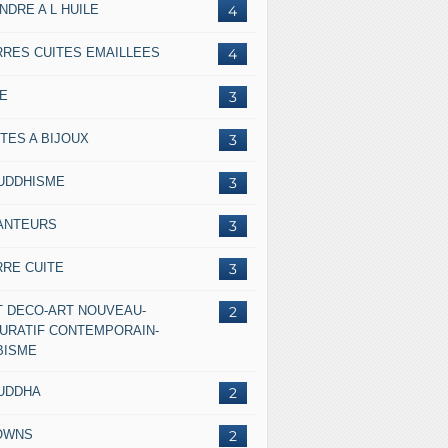
NDRE A L HUILE
4
RRES CUITES EMAILLEES
4
IE
3
TES A BIJOUX
3
UDDHISME
3
ANTEURS
3
RRE CUITE
3
T DECO-ART NOUVEAU-
2
GURATIF CONTEMPORAIN-
BISME
UDDHA
2
OWNS
2