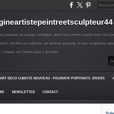
gineartistepeintreetsculpteur44
us propose un voyage artistique, dans mes univers variés avec mes pe
atives, art déco et cubisme, art abstrait, pouring, et mes sculptures raku
s. Cliquez sur l'article pour y accéder.
ART DECO CUBISTE NOUVEAU - FIGURATIF-PORTRAITS- DIVERS
ONS
NEWSLETTER
CONTACT
Suiv