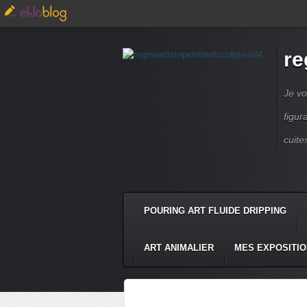
re
Je vo
figur
cuite
POURING ART FLUIDE DRIPPING
ART ANIMALIER
MES EXPOSITI