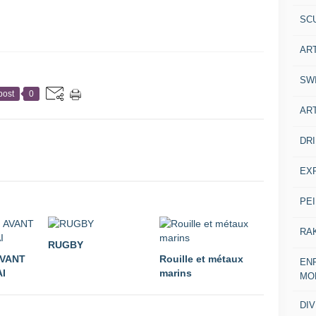
SC
AR
SW
post
0
AR
DR
EX
PE
RA
RUGBY
AVANT
Rouille et métaux
ENF
I
marins
MO
DI