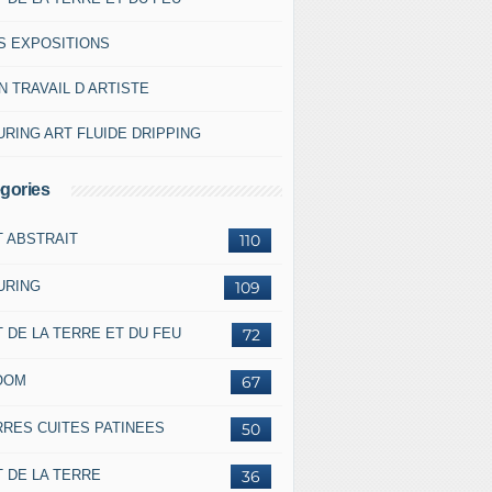
S EXPOSITIONS
 TRAVAIL D ARTISTE
RING ART FLUIDE DRIPPING
gories
T ABSTRAIT
110
URING
109
 DE LA TERRE ET DU FEU
72
OOM
67
RRES CUITES PATINEES
50
 DE LA TERRE
36