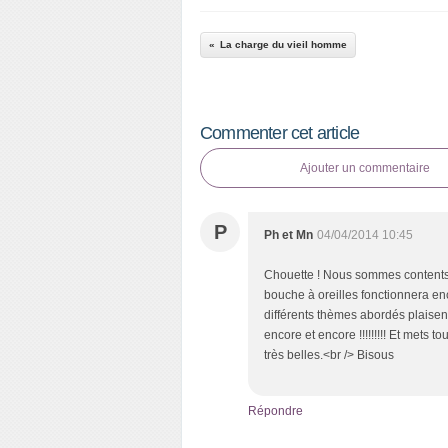
La charge du vieil homme
Commenter cet article
Ajouter un commentaire
P
Ph et Mn
04/04/2014 10:45
Chouette ! Nous sommes contents de
bouche à oreilles fonctionnera en
différents thèmes abordés plaisent.
encore et encore !!!!!!!!! Et mets t
très belles.<br /> Bisous
Répondre