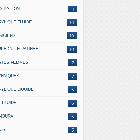
SS BALLON
11
RYLIQUE FLUIDE
10
SICIENS
10
RRE CUITE PATINEE
10
STES FEMMES
7
CHNIQUES
7
RYLIQUE LIQUIDE
6
 FLUIDE
6
MOURAI
6
NISE
5