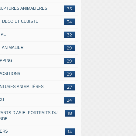
ULPTURES ANIMALIERES
35
T DECO ET CUBISTE
34
IPE
32
T ANIMALIER
29
IPPING
29
POSITIONS
29
INTURES ANIMALIÈRES
27
KU
24
ANTS D ASIE- PORTRAITS DU
18
NDE
VERS
14