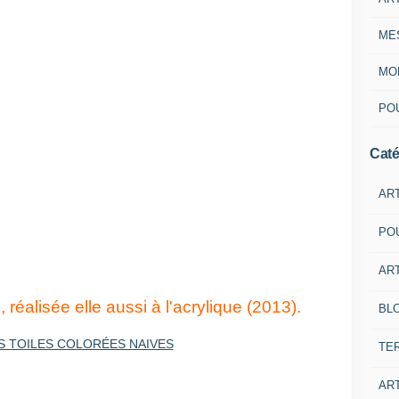
ME
MON
POU
Caté
AR
PO
ART
, réalisée elle aussi à l'acrylique (2013).
BL
TE
ART