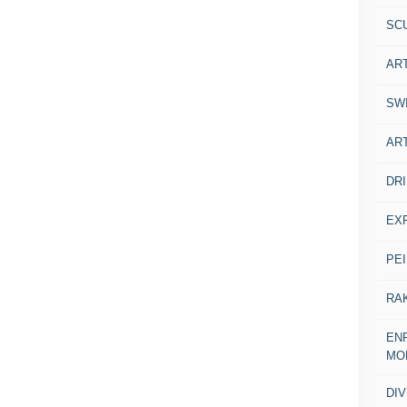
SC
AR
SW
AR
DR
EX
PE
RA
ENF
MO
DI