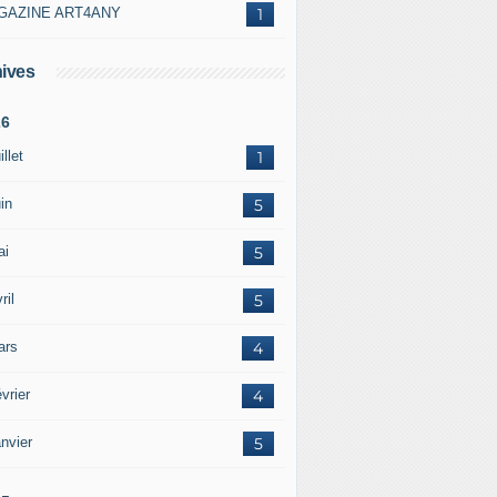
GAZINE ART4ANY
1
ives
26
illet
1
in
5
ai
5
ril
5
ars
4
vrier
4
nvier
5