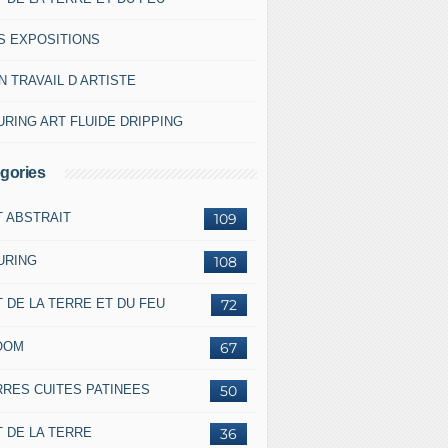
S EXPOSITIONS
 TRAVAIL D ARTISTE
RING ART FLUIDE DRIPPING
gories
T ABSTRAIT
109
URING
108
 DE LA TERRE ET DU FEU
72
OOM
67
RRES CUITES PATINEES
50
 DE LA TERRE
36