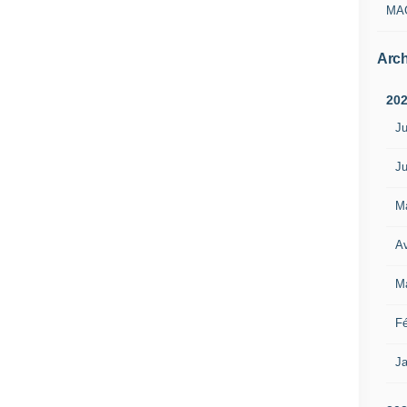
MA
Arch
20
Ju
Ju
M
Av
M
Fé
Ja