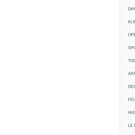
DA
KL
OP
SP
TO
ART
DE
FE
HUI
LE 