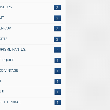
NSEURS
2
IMT
2
EN CUP
2
ORTS
2
URISME NANTES.
2
 LIQUIDE
1
CO VINTAGE
1
U
1
LE
1
PETIT PRINCE
1