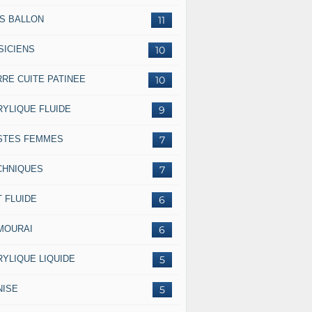
SS BALLON
11
SICIENS
10
RRE CUITE PATINEE
10
RYLIQUE FLUIDE
9
STES FEMMES
7
CHNIQUES
7
 FLUIDE
6
MOURAI
6
RYLIQUE LIQUIDE
5
NISE
5