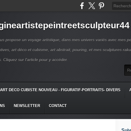
gineartistepeintreetsculpteur44
us propose un voyage artistique, dans mes univers variés avec mes pe
atives, art déco et cubisme, art abstrait, pouring, et mes sculptures raku
s. Cliquez sur l'article pour y accéder.
ART DECO CUBISTE NOUVEAU - FIGURATIF-PORTRAITS- DIVERS
ONS
NEWSLETTER
CONTACT
Suiv