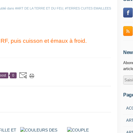
ublié dans
#ART DE LA TERRE ET DU FEU
,
#TERRES CUITES EMAILLEES
RF, puis cuisson et émaux à froid.
News
Abonn
articl
post
0
Pag
AC
AR
ART