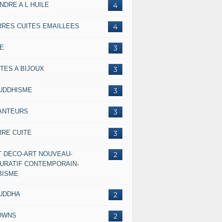
NDRE A L HUILE
4
RRES CUITES EMAILLEES
4
IE
3
TES A BIJOUX
3
UDDHISME
3
ANTEURS
3
RRE CUITE
3
T DECO-ART NOUVEAU-
2
GURATIF CONTEMPORAIN-
BISME
UDDHA
2
OWNS
2