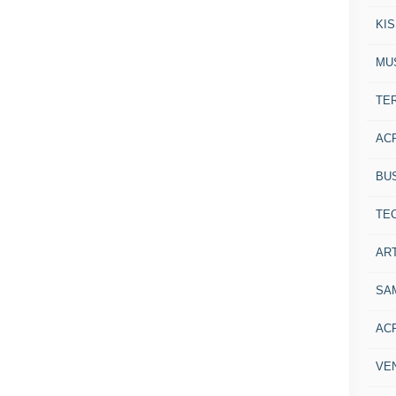
KI
MU
TE
AC
BU
TE
ART
SA
AC
VE