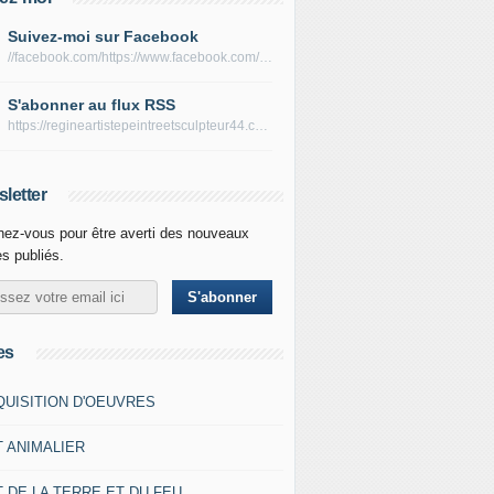
Suivez-moi sur Facebook
//facebook.com/https://www.facebook.com/peltierregine
S'abonner au flux RSS
https://regineartistepeintreetsculpteur44.com/rss
letter
ez-vous pour être averti des nouveaux
es publiés.
es
QUISITION D'OEUVRES
T ANIMALIER
 DE LA TERRE ET DU FEU