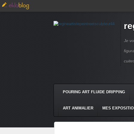
re
Je vo
figur
cuite
POURING ART FLUIDE DRIPPING
ART ANIMALIER
MES EXPOSITI