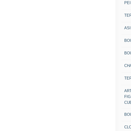
PEI
TE
AS
BOI
BO
CH
TE
AR
FI
CU
BO
CL