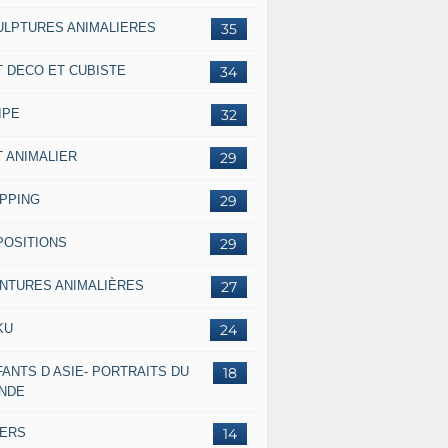
ULPTURES ANIMALIERES
35
T DECO ET CUBISTE
34
IPE
32
T ANIMALIER
29
IPPING
29
POSITIONS
29
INTURES ANIMALIÈRES
27
KU
24
ANTS D ASIE- PORTRAITS DU
18
NDE
VERS
14