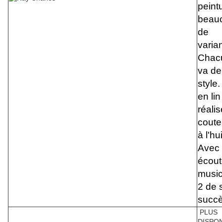
peint
beau
de
varia
Chac
va de
style.
en li
réali
coute
à l'hui
Avec
écou
music
2 de 
succè
PLUS
DISPO