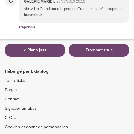
G
GALERIE MARIE L
28/07/2013 20:52
<br /> Un Grand portrait, pour un Grand artiste, c'est superbe,
bravo<br />
Répondre
< Piano jazz
Trompettiste >
Hébergé par Eklablog
Top articles
Pages
Contact
Signaler un abus
C.G.U.
Cookies et données personnelles