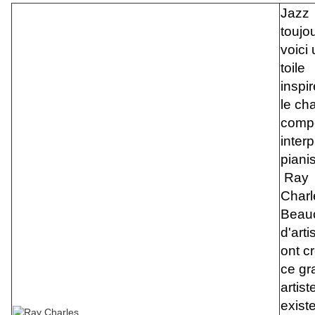
Jazz
toujo
voici
toile
inspi
le ch
compo
interp
pianis
Ray
Charl
Beau
d'arti
ont c
ce gr
artiste
exist