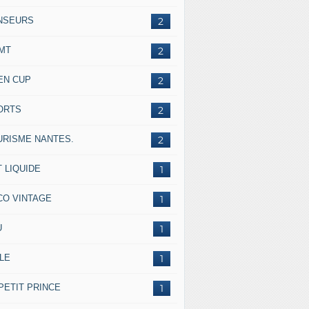
NSEURS
2
IMT
2
EN CUP
2
ORTS
2
URISME NANTES.
2
 LIQUIDE
1
CO VINTAGE
1
U
1
LE
1
PETIT PRINCE
1