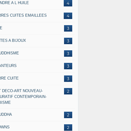
NDRE A L HUILE
4
RRES CUITES EMAILLEES
4
IE
3
TES A BIJOUX
3
UDDHISME
3
ANTEURS
3
RRE CUITE
3
T DECO-ART NOUVEAU-
2
GURATIF CONTEMPORAIN-
BISME
UDDHA
2
OWNS
2