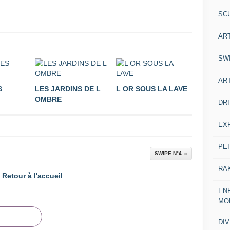
SC
AR
SW
AR
S
LES JARDINS DE L
L OR SOUS LA LAVE
OMBRE
DR
EX
PE
SWIPE N°4
RA
Retour à l'accueil
ENF
MO
DI