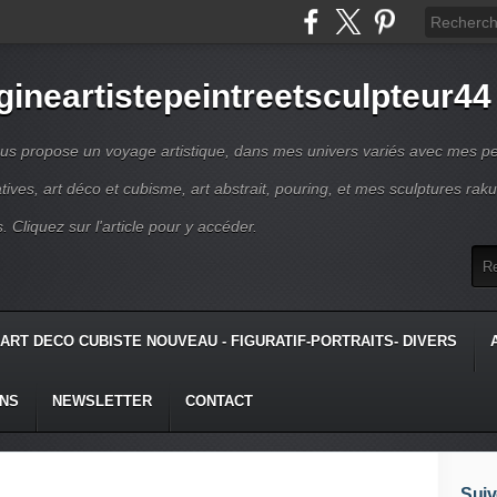
gineartistepeintreetsculpteur44
us propose un voyage artistique, dans mes univers variés avec mes pe
atives, art déco et cubisme, art abstrait, pouring, et mes sculptures raku
s. Cliquez sur l'article pour y accéder.
ART DECO CUBISTE NOUVEAU - FIGURATIF-PORTRAITS- DIVERS
ONS
NEWSLETTER
CONTACT
Suiv