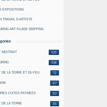
S EXPOSITIONS
 TRAVAIL D ARTISTE
RING ART FLUIDE DRIPPING
gories
T ABSTRAIT
109
URING
108
 DE LA TERRE ET DU FEU
72
OOM
67
RRES CUITES PATINEES
50
 DE LA TERRE
36