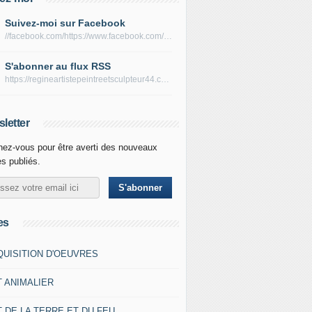
Suivez-moi sur Facebook
//facebook.com/https://www.facebook.com/peltierregine
S'abonner au flux RSS
https://regineartistepeintreetsculpteur44.com/rss
letter
ez-vous pour être averti des nouveaux
es publiés.
es
QUISITION D'OEUVRES
T ANIMALIER
 DE LA TERRE ET DU FEU