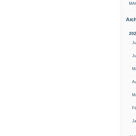
MA
Arch
20
Ju
Ju
M
Av
M
Fé
Ja