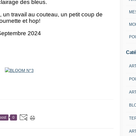
clairage des bleus.
ME
, un travail au couteau, un petit coup de
tournette et hop!
MON
Septembre 2024
POU
Caté
AR
PO
ART
BL
post
0
TE
ART