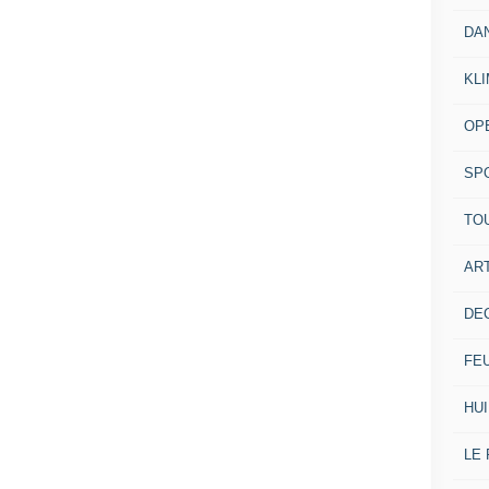
DA
KL
OP
SP
TO
ART
DE
FE
HUI
LE 