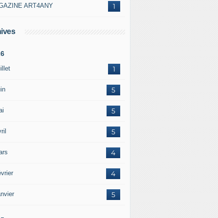
GAZINE ART4ANY
1
ives
26
illet
1
in
5
ai
5
ril
5
ars
4
vrier
4
nvier
5