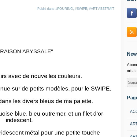
Publié dans
#POURING
,
#SWIPE
,
#ART ABSTRAIT
ORAISON ABYSSALE"
News
Abonn
articl
isirs avec de nouvelles couleurs.
tinue sur de petits modèles, pour le SWIPE.
Pag
 dans les divers bleus de ma palette.
AC
uoise blue, bleu outremer, et un filet d'or
iridescent.
AR
iridescent métal pour une petite touche
ART