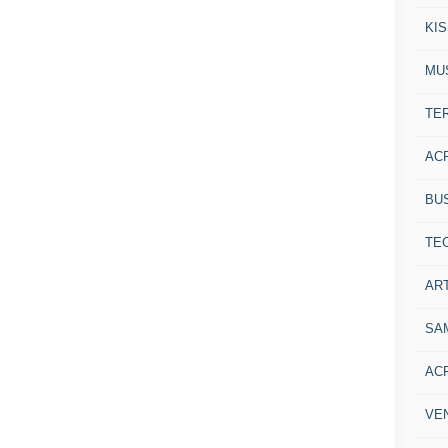
KI
MU
TE
AC
BU
TE
ART
SA
AC
VE