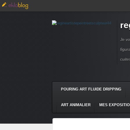
re
Je vo
figur
cuite
POURING ART FLUIDE DRIPPING
ART ANIMALIER
MES EXPOSITI