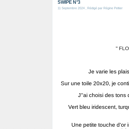
SWIPE N°3
11 Septembre 2024
, Rédigé par Régine Peltier
" FL
Je varie les pla
Sur une toile 20x20, je con
J''ai choisi des tons
Vert bleu iridescent, turq
Une petite touche d'or 