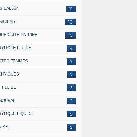
SS BALLON
11
SICIENS
10
RRE CUITE PATINEE
10
RYLIQUE FLUIDE
9
STES FEMMES
7
CHNIQUES
7
 FLUIDE
6
MOURAI
6
RYLIQUE LIQUIDE
5
NISE
5