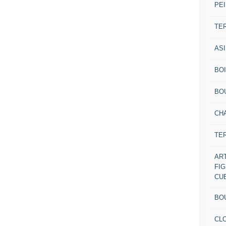
PEI
TE
AS
BOI
BO
CH
TE
AR
FI
CU
BO
CL