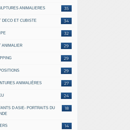
ULPTURES ANIMALIERES
35
T DECO ET CUBISTE
34
IPE
32
T ANIMALIER
29
IPPING
29
POSITIONS
29
INTURES ANIMALIÈRES
27
KU
24
ANTS D ASIE- PORTRAITS DU
18
NDE
VERS
14