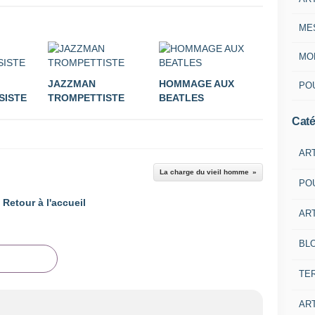
ME
MON
JAZZMAN
HOMMAGE AUX
POU
SISTE
TROMPETTISTE
BEATLES
Caté
AR
La charge du vieil homme
PO
Retour à l'accueil
ART
BL
TE
ART