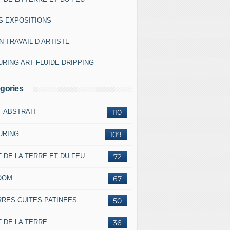
S EXPOSITIONS
 TRAVAIL D ARTISTE
RING ART FLUIDE DRIPPING
gories
T ABSTRAIT
110
URING
109
 DE LA TERRE ET DU FEU
72
OOM
67
RRES CUITES PATINEES
50
 DE LA TERRE
36