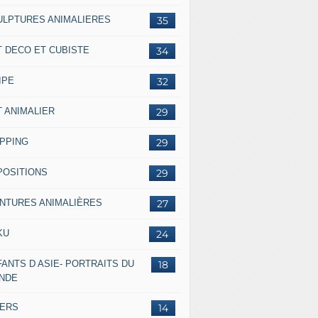
ULPTURES ANIMALIERES
35
T DECO ET CUBISTE
34
IPE
32
T ANIMALIER
29
IPPING
29
POSITIONS
29
INTURES ANIMALIÈRES
27
KU
24
ANTS D ASIE- PORTRAITS DU
18
NDE
VERS
14