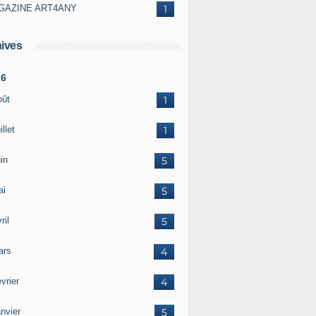
GAZINE ART4ANY
1
ives
26
oût
1
illet
1
in
5
ai
5
ril
5
ars
4
vrier
4
nvier
5