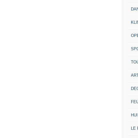
DA
KL
OP
SP
TO
ART
DE
FE
HUI
LE 