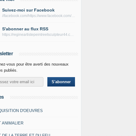
Suivez-moi sur Facebook
//facebook.com/https://www.facebook.com/peltierregine
S'abonner au flux RSS
https://regineartistepeintreetsculpteur44.com/rss
letter
ez-vous pour être averti des nouveaux
es publiés.
es
QUISITION D'OEUVRES
T ANIMALIER
 DE LA TERRE ET DU FEU