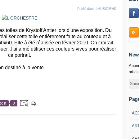
Publié dans
#MUSICIENS
 toiles de Krystoff Antier lors d'une exposition. Du
éaliser cette toile entièrement faite au couteau et à
 60x60. Elle à été réalisée en février 2010. On croirait
er. J'ai aimé utiliser ces couleurs vives pour réaliser
News
ce portrait.
Abonn
n destiné à la vente
articl
Pag
post
0
AC
AR
ART