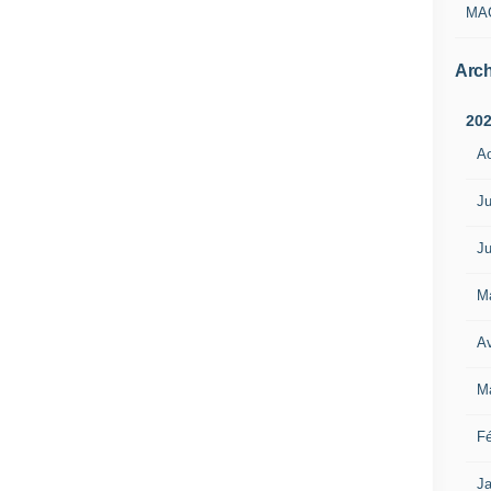
MA
Arch
20
A
Ju
Ju
M
Av
M
Fé
Ja