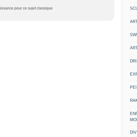
SC
ssance pour ce sujet classique
AR
SW
AR
DR
EX
PE
RA
ENF
MO
DI