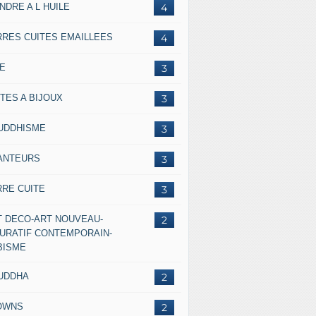
NDRE A L HUILE
4
RRES CUITES EMAILLEES
4
IE
3
TES A BIJOUX
3
UDDHISME
3
ANTEURS
3
RRE CUITE
3
T DECO-ART NOUVEAU-
2
GURATIF CONTEMPORAIN-
BISME
UDDHA
2
OWNS
2