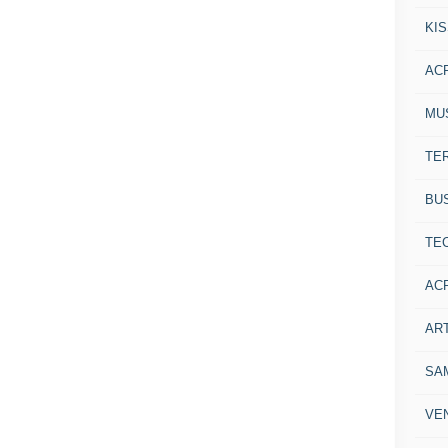
KI
AC
MU
TE
BU
TE
AC
ART
SA
VE