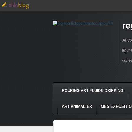
re
Je vo
figur
cuite
POURING ART FLUIDE DRIPPING
ART ANIMALIER
MES EXPOSITI