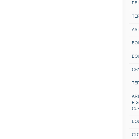
PEI
TE
AS
BOI
BO
CH
TE
AR
FI
CU
BO
CL