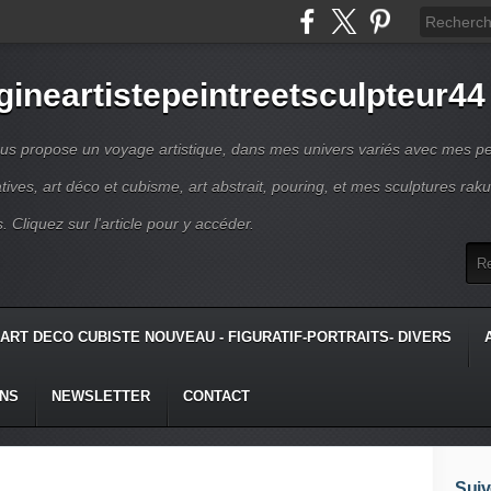
gineartistepeintreetsculpteur44
us propose un voyage artistique, dans mes univers variés avec mes pe
atives, art déco et cubisme, art abstrait, pouring, et mes sculptures raku
s. Cliquez sur l'article pour y accéder.
ART DECO CUBISTE NOUVEAU - FIGURATIF-PORTRAITS- DIVERS
ONS
NEWSLETTER
CONTACT
Suiv