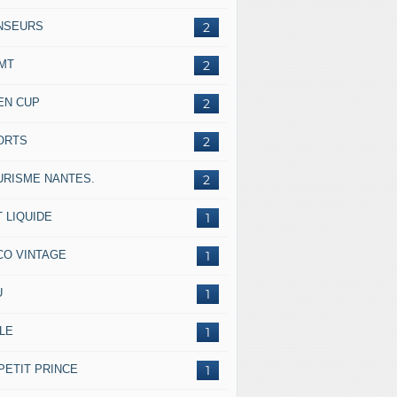
NSEURS
2
IMT
2
EN CUP
2
ORTS
2
URISME NANTES.
2
 LIQUIDE
1
CO VINTAGE
1
U
1
LE
1
PETIT PRINCE
1