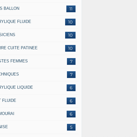
SS BALLON
11
RYLIQUE FLUIDE
10
SICIENS
10
RRE CUITE PATINEE
10
STES FEMMES
7
CHNIQUES
7
RYLIQUE LIQUIDE
6
 FLUIDE
6
MOURAI
6
NISE
5