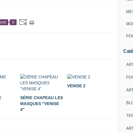
ME
post
0
MON
POU
Caté
AR
PO
VENISE 2
ART
E
SÉRIE CHAPEAU LES
BL
MASQUES "VENISE
4"
TE
ART