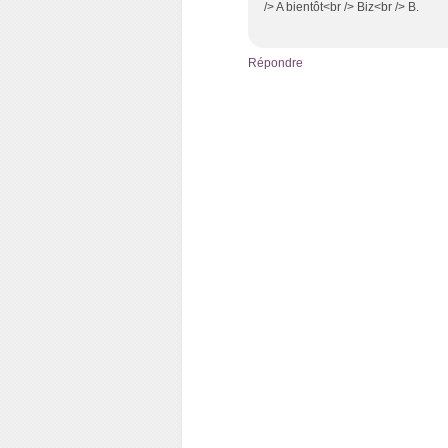
/> A bientôt<br /> Biz<br /> B.
Répondre