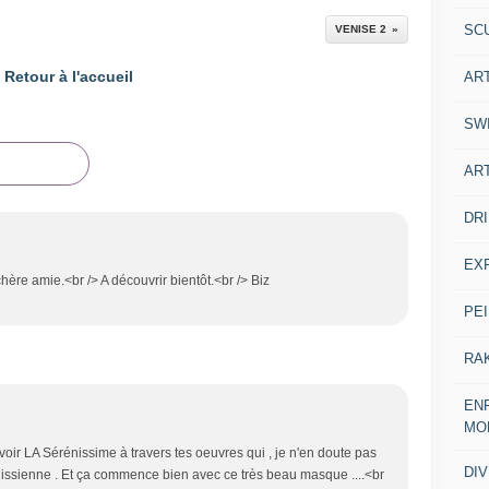
SC
VENISE 2
Retour à l'accueil
AR
SW
AR
DR
EX
hère amie.<br /> A découvrir bientôt.<br /> Biz
PE
RA
ENF
MO
evoir LA Sérénissime à travers tes oeuvres qui , je n'en doute pas
DI
nissienne . Et ça commence bien avec ce très beau masque ....<br