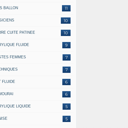
SS BALLON
11
SICIENS
10
RRE CUITE PATINEE
10
RYLIQUE FLUIDE
9
STES FEMMES
7
CHNIQUES
7
 FLUIDE
6
MOURAI
6
RYLIQUE LIQUIDE
5
NISE
5