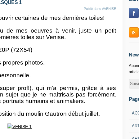
ASQUES 1
Publié dans
#VENISE
ouvrir certaines de mes dernières toiles!
çu de mes oeuvres à venir, juste un petit
ières toiles sur Venise.
t 20P (72X54)
News
s propres photos.
Abonn
articl
personnelle.
super prof!), qui m'a permis, grâce à ses
un sujet que je ne maîtrisais pas forcément.
Pag
 portraits humains et animaliers.
position du moulin Gautron début juillet.
AC
AR
ART