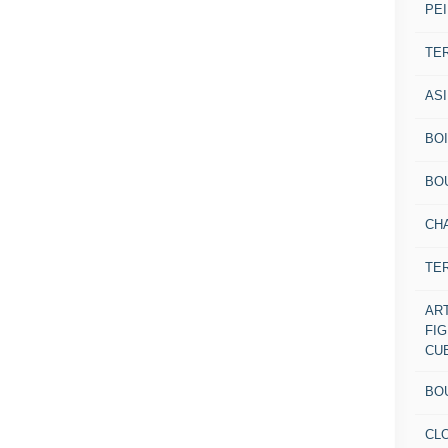
PEI
TE
AS
BOI
BO
CH
TE
AR
FI
CU
BO
CL