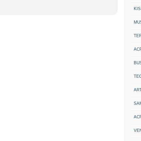
KI
MU
TE
AC
BU
TE
ART
SA
AC
VE