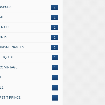
NSEURS
2
IMT
2
EN CUP
2
ORTS
2
URISME NANTES.
2
 LIQUIDE
1
CO VINTAGE
1
U
1
LE
1
PETIT PRINCE
1