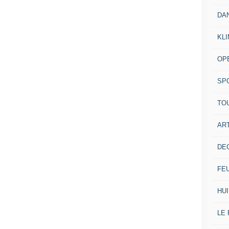
DA
KL
OP
SP
TO
ART
DE
FE
HUI
LE 