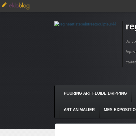
re
Je vo
figur
cuite
POURING ART FLUIDE DRIPPING
ART ANIMALIER
MES EXPOSITI