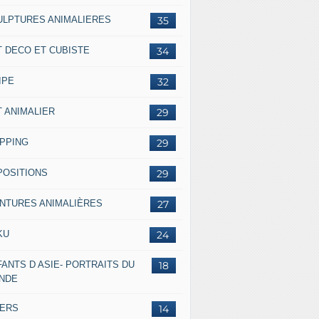
ULPTURES ANIMALIERES
35
T DECO ET CUBISTE
34
IPE
32
T ANIMALIER
29
IPPING
29
POSITIONS
29
INTURES ANIMALIÈRES
27
KU
24
ANTS D ASIE- PORTRAITS DU
18
NDE
VERS
14