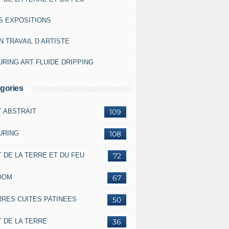
S EXPOSITIONS
 TRAVAIL D ARTISTE
RING ART FLUIDE DRIPPING
gories
T ABSTRAIT
109
URING
108
 DE LA TERRE ET DU FEU
72
OOM
67
RRES CUITES PATINEES
50
 DE LA TERRE
36