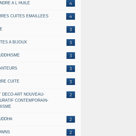
NDRE A L HUILE
4
RRES CUITES EMAILLEES
4
IE
3
TES A BIJOUX
3
UDDHISME
3
ANTEURS
3
RRE CUITE
3
T DECO-ART NOUVEAU-
2
GURATIF CONTEMPORAIN-
BISME
UDDHA
2
OWNS
2