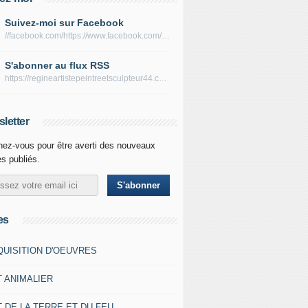
Suivez-moi sur Facebook
//facebook.com/https://www.facebook.com/peltierregine
S'abonner au flux RSS
https://regineartistepeintreetsculpteur44.com/rss
letter
ez-vous pour être averti des nouveaux
es publiés.
es
QUISITION D'OEUVRES
T ANIMALIER
 DE LA TERRE ET DU FEU