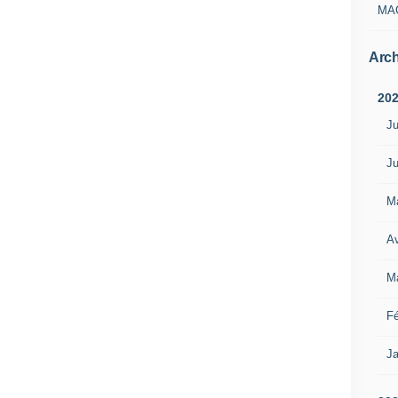
MA
Arch
20
Ju
Ju
M
Av
M
Fé
Ja