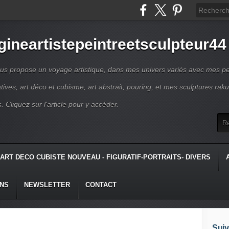
gineartistepeintreetsculpteur44
us propose un voyage artistique, dans mes univers variés avec mes pe
atives, art déco et cubisme, art abstrait, pouring, et mes sculptures raku
s. Cliquez sur l'article pour y accéder.
ART DECO CUBISTE NOUVEAU - FIGURATIF-PORTRAITS- DIVERS
ONS
NEWSLETTER
CONTACT
Suiv