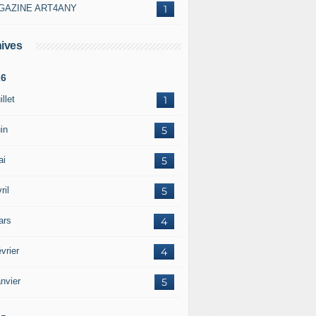
GAZINE ART4ANY
1
ives
26
illet
1
in
5
ai
5
ril
5
ars
4
vrier
4
nvier
5