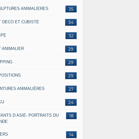
ULPTURES ANIMALIERES
35
T DECO ET CUBISTE
34
IPE
32
T ANIMALIER
29
IPPING
29
POSITIONS
29
INTURES ANIMALIÈRES
27
KU
24
ANTS D ASIE- PORTRAITS DU
18
NDE
VERS
14