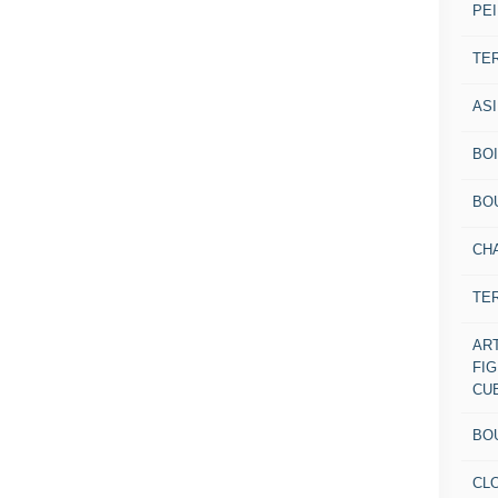
PEI
TE
AS
BOI
BO
CH
TE
AR
FI
CU
BO
CL