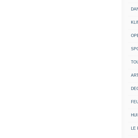
DA
KL
OP
SP
TO
ART
DE
FE
HUI
LE 