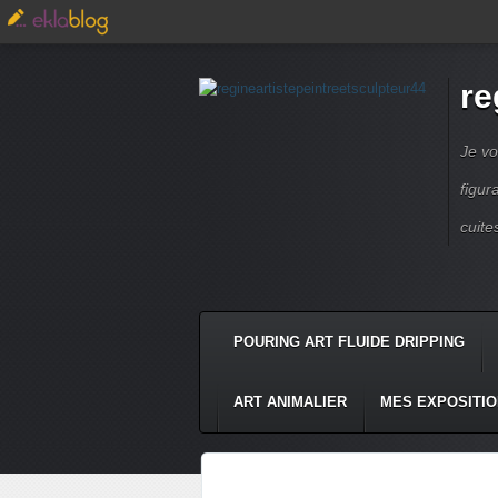
re
Je vo
figur
cuite
POURING ART FLUIDE DRIPPING
ART ANIMALIER
MES EXPOSITI