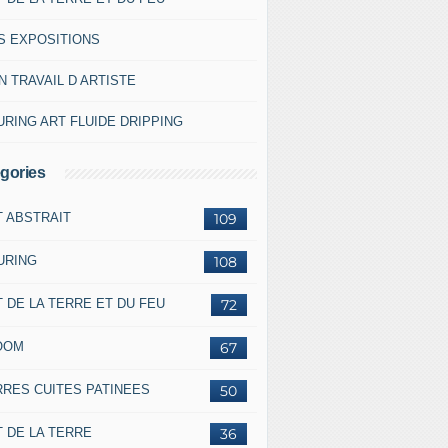
S EXPOSITIONS
 TRAVAIL D ARTISTE
RING ART FLUIDE DRIPPING
gories
T ABSTRAIT
109
URING
108
 DE LA TERRE ET DU FEU
72
OOM
67
RRES CUITES PATINEES
50
 DE LA TERRE
36