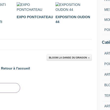
ME
EXPO PONTCHATEAU
EXPOSITION OUDON
MON
TI
44
POU
Caté
AR
BLOOM LA DANSE DU DRAGON
PO
Retour à l'accueil
ART
BL
TE
ART