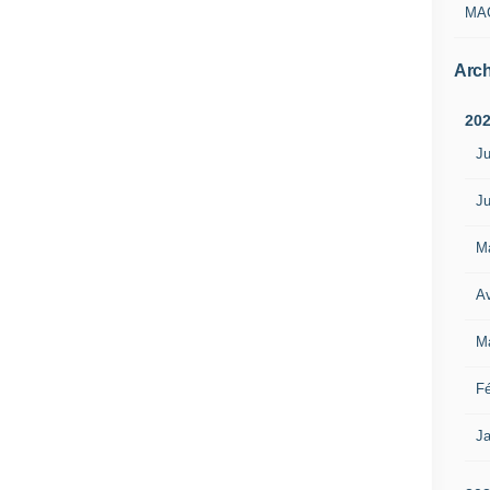
MA
Arch
20
Ju
Ju
M
Av
M
Fé
Ja