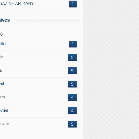
GAZINE ART4ANY
1
ives
26
illet
1
in
5
ai
5
ril
5
ars
4
vrier
4
nvier
5