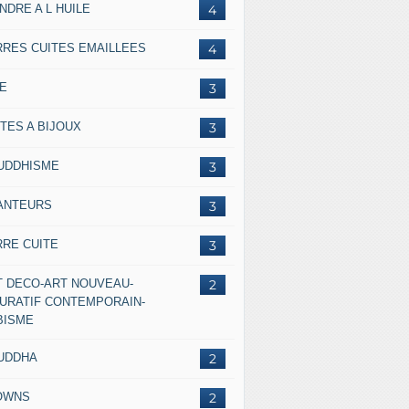
NDRE A L HUILE
4
RRES CUITES EMAILLEES
4
IE
3
TES A BIJOUX
3
UDDHISME
3
ANTEURS
3
RRE CUITE
3
T DECO-ART NOUVEAU-
2
GURATIF CONTEMPORAIN-
BISME
UDDHA
2
OWNS
2