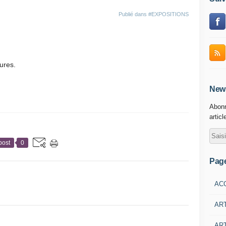
Publié dans
#EXPOSITIONS
ures.
News
Abonn
articl
post
0
Pag
AC
AR
ART