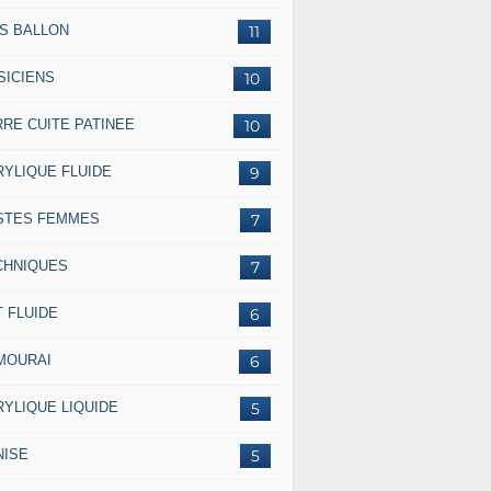
SS BALLON
11
SICIENS
10
RRE CUITE PATINEE
10
RYLIQUE FLUIDE
9
STES FEMMES
7
CHNIQUES
7
 FLUIDE
6
MOURAI
6
RYLIQUE LIQUIDE
5
NISE
5