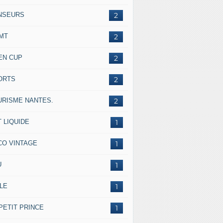
NSEURS
2
IMT
2
EN CUP
2
ORTS
2
URISME NANTES.
2
 LIQUIDE
1
CO VINTAGE
1
U
1
LE
1
PETIT PRINCE
1