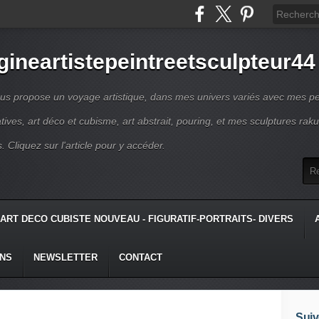
gineartistepeintreetsculpteur44
us propose un voyage artistique, dans mes univers variés avec mes pe
atives, art déco et cubisme, art abstrait, pouring, et mes sculptures raku
s. Cliquez sur l'article pour y accéder.
ART DECO CUBISTE NOUVEAU - FIGURATIF-PORTRAITS- DIVERS
ONS
NEWSLETTER
CONTACT
Suiv