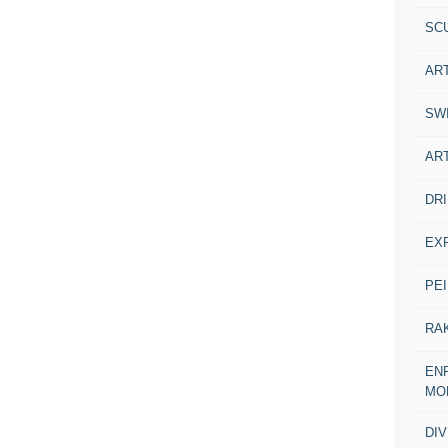
SC
AR
SW
AR
DR
EX
PE
RA
ENF
MO
DI