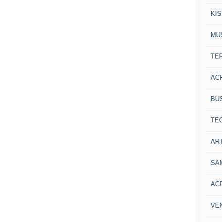
KI
MU
TE
AC
BU
TE
ART
SA
AC
VE