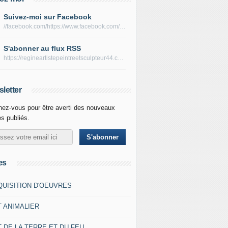
Suivez-moi sur Facebook
//facebook.com/https://www.facebook.com/peltierregine
S'abonner au flux RSS
https://regineartistepeintreetsculpteur44.com/rss
letter
ez-vous pour être averti des nouveaux
es publiés.
es
QUISITION D'OEUVRES
T ANIMALIER
 DE LA TERRE ET DU FEU