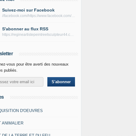
Suivez-moi sur Facebook
//facebook.com/https://www.facebook.com/peltierregine
S'abonner au flux RSS
https://regineartistepeintreetsculpteur44.com/rss
letter
ez-vous pour être averti des nouveaux
es publiés.
es
QUISITION D'OEUVRES
T ANIMALIER
 DE LA TERRE ET DU FEU