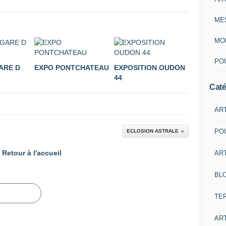
ME
MON
POU
ARE D
EXPO PONTCHATEAU
EXPOSITION OUDON
44
Caté
AR
PO
ECLOSION ASTRALE
Retour à l'accueil
ART
BL
TE
ART