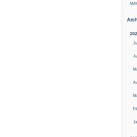
MA
Arch
20
Ju
Ju
M
Av
M
Fé
Ja