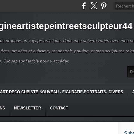
gineartistepeintreetsculpteur44
us propose un voyage artistique, dans mes univers variés avec mes pe
atives, art déco et cubisme, art abstrait, pouring, et mes sculptures raku
s. Cliquez sur l'article pour y accéder.
ART DECO CUBISTE NOUVEAU - FIGURATIF-PORTRAITS- DIVERS
ONS
NEWSLETTER
CONTACT
Suiv