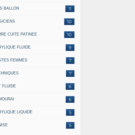
SS BALLON
11
SICIENS
10
RRE CUITE PATINEE
10
RYLIQUE FLUIDE
9
STES FEMMES
7
CHNIQUES
7
 FLUIDE
6
MOURAI
6
RYLIQUE LIQUIDE
5
NISE
5