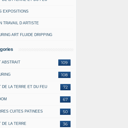
S EXPOSITIONS
 TRAVAIL D ARTISTE
RING ART FLUIDE DRIPPING
gories
T ABSTRAIT
109
URING
108
 DE LA TERRE ET DU FEU
72
OOM
67
RRES CUITES PATINEES
50
 DE LA TERRE
36