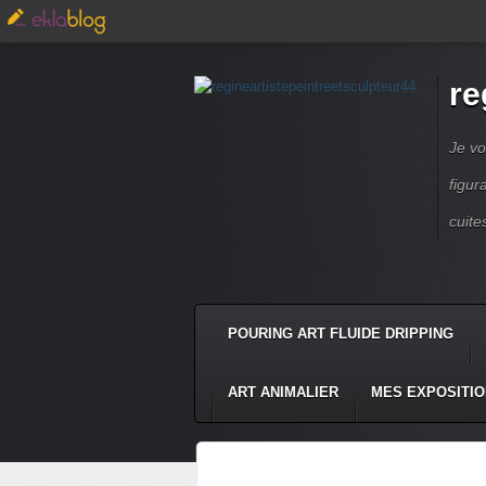
re
Je vo
figur
cuite
POURING ART FLUIDE DRIPPING
ART ANIMALIER
MES EXPOSITI