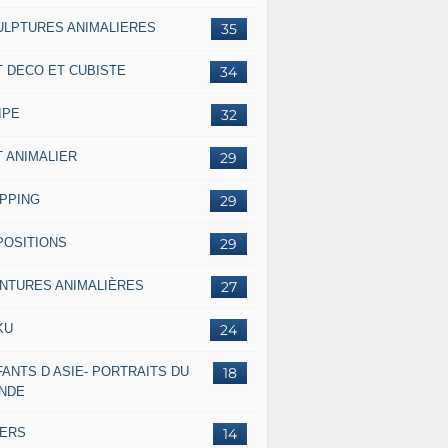
ULPTURES ANIMALIERES
35
T DECO ET CUBISTE
34
IPE
32
T ANIMALIER
29
IPPING
29
POSITIONS
29
INTURES ANIMALIÈRES
27
KU
24
ANTS D ASIE- PORTRAITS DU
18
NDE
VERS
14