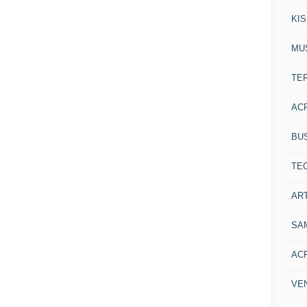
KI
MU
TE
AC
BU
TE
ART
SA
AC
VE