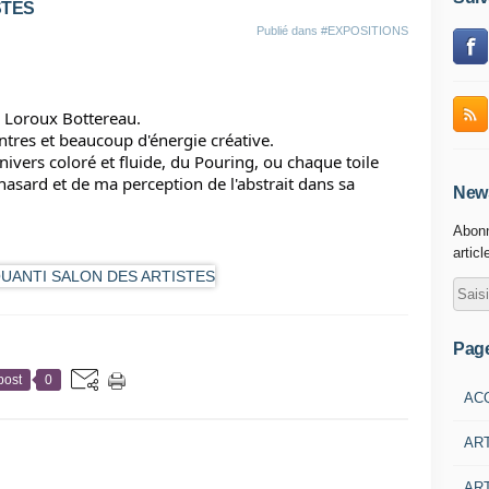
STES
Publié dans
#EXPOSITIONS
u Loroux Bottereau.
ntres et beaucoup d'énergie créative.
ivers coloré et fluide, du Pouring, ou chaque toile 
sard et de ma perception de l'abstrait dans sa 
News
Abonn
articl
Pag
post
0
AC
AR
ART