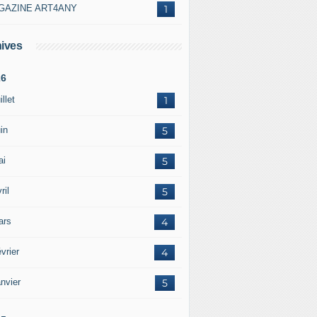
GAZINE ART4ANY
1
ives
26
illet
1
in
5
ai
5
ril
5
ars
4
vrier
4
nvier
5