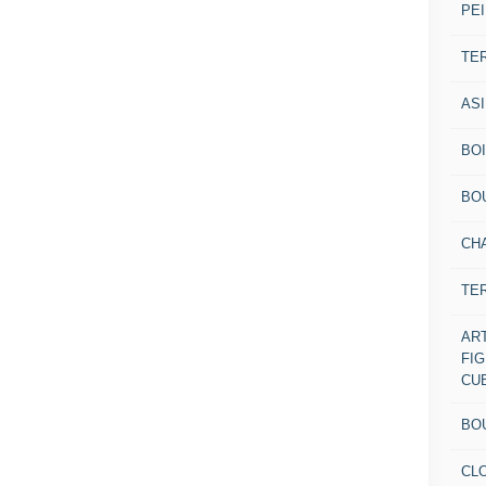
PEI
TE
AS
BOI
BO
CH
TE
AR
FI
CU
BO
CL