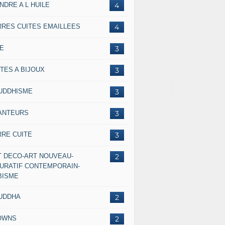
NDRE A L HUILE
4
RRES CUITES EMAILLEES
4
IE
3
TES A BIJOUX
3
UDDHISME
3
ANTEURS
3
RRE CUITE
3
T DECO-ART NOUVEAU-
2
GURATIF CONTEMPORAIN-
BISME
UDDHA
2
OWNS
2