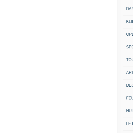
DA
KL
OP
SP
TO
ART
DE
FE
HUI
LE 