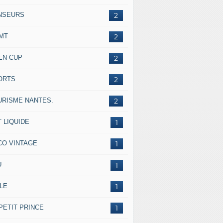
NSEURS
2
IMT
2
EN CUP
2
ORTS
2
URISME NANTES.
2
 LIQUIDE
1
CO VINTAGE
1
U
1
LE
1
PETIT PRINCE
1