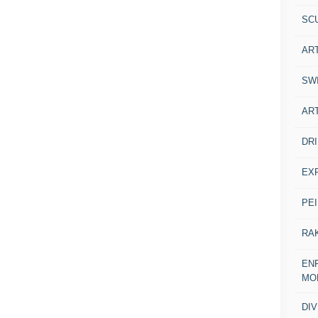
SC
AR
SW
AR
DR
EX
PE
RA
ENF
MO
DI