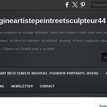
gineartistepeintreetsculpteur44
us propose un voyage artistique, dans mes univers variés avec mes pe
atives, art déco et cubisme, art abstrait, pouring, et mes sculptures raku
s. Cliquez sur l'article pour y accéder.
ART DECO CUBISTE NOUVEAU - FIGURATIF-PORTRAITS- DIVERS
ONS
NEWSLETTER
CONTACT
Suiv