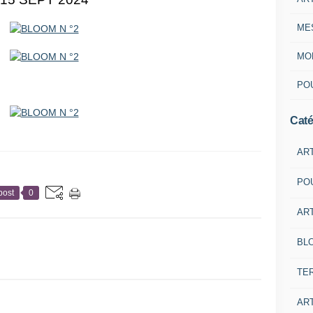
ME
MON
POU
Caté
AR
PO
post
0
ART
BL
TE
ART