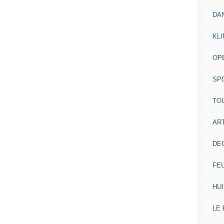
DA
KL
OP
SP
TO
ART
DE
FE
HUI
LE 