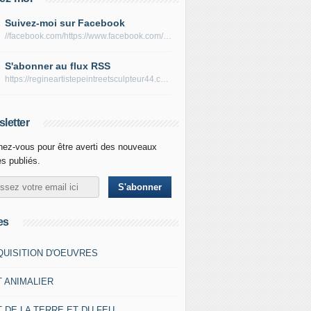
Suivez-moi sur Facebook
//facebook.com/https://www.facebook.com/peltierregine
S'abonner au flux RSS
https://regineartistepeintreetsculpteur44.com/rss
letter
ez-vous pour être averti des nouveaux
es publiés.
es
QUISITION D'OEUVRES
T ANIMALIER
 DE LA TERRE ET DU FEU