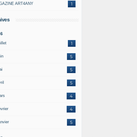
GAZINE ART4ANY
1
ives
26
illet
1
in
5
ai
5
ril
5
ars
4
vrier
4
nvier
5