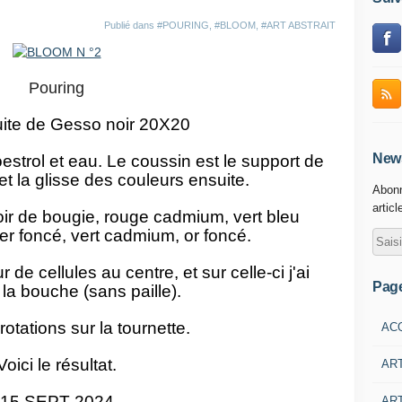
Publié dans
#POURING
,
#BLOOM
,
#ART ABSTRAIT
Pouring
uite de Gesso noir 20X20
News
oestrol et eau. Le coussin est le support de
t la glisse des couleurs ensuite.
Abonn
articl
Noir de bougie, rouge cadmium, vert bleu
er foncé, vert cadmium, or foncé.
r de cellules au centre, et sur celle-ci j'ai
Pag
 la bouche (sans paille).
rotations sur la tournette.
AC
Voici le résultat.
AR
15 SEPT 2024
ART