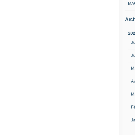
MA
Arch
20
Ju
Ju
M
Av
M
Fé
Ja