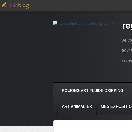
re
Je vo
figur
cuite
POURING ART FLUIDE DRIPPING
ART ANIMALIER
MES EXPOSITI