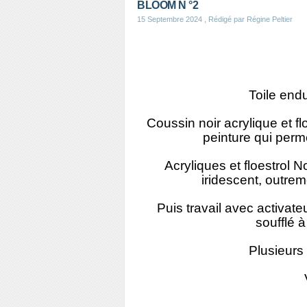
BLOOM N °2
15 Septembre 2024
, Rédigé par Régine Peltier
Toile end
Coussin noir acrylique et fl
peinture qui perme
Acryliques et floestrol 
iridescent, outrem
Puis travail avec activateu
soufflé à
Plusieurs 