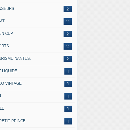
NSEURS
2
IMT
2
EN CUP
2
ORTS
2
URISME NANTES.
2
 LIQUIDE
1
CO VINTAGE
1
U
1
LE
1
PETIT PRINCE
1