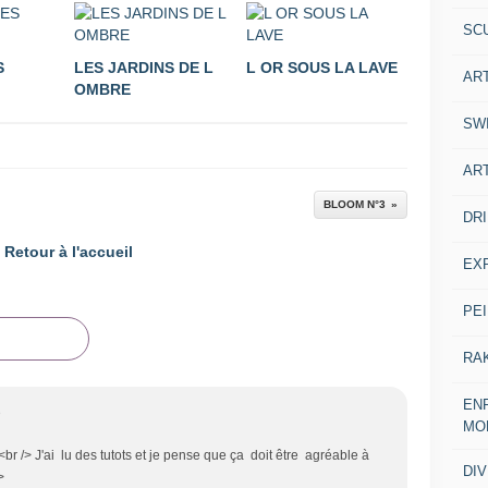
SC
S
LES JARDINS DE L
L OR SOUS LA LAVE
AR
OMBRE
SW
AR
BLOOM N°3
DR
Retour à l'accueil
EX
PE
RA
ENF
8
MO
br /> J'ai lu des tutots et je pense que ça doit être agréable à
DI
/>