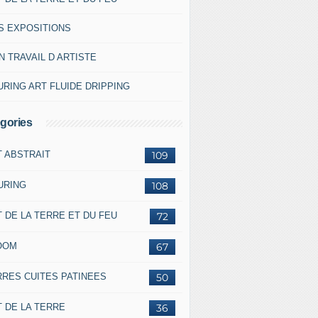
S EXPOSITIONS
 TRAVAIL D ARTISTE
RING ART FLUIDE DRIPPING
gories
T ABSTRAIT
109
URING
108
 DE LA TERRE ET DU FEU
72
OOM
67
RRES CUITES PATINEES
50
 DE LA TERRE
36