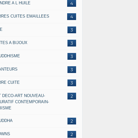
NDRE A L HUILE
4
RRES CUITES EMAILLEES
4
IE
3
TES A BIJOUX
3
UDDHISME
3
ANTEURS
3
RRE CUITE
3
T DECO-ART NOUVEAU-
2
GURATIF CONTEMPORAIN-
BISME
UDDHA
2
OWNS
2