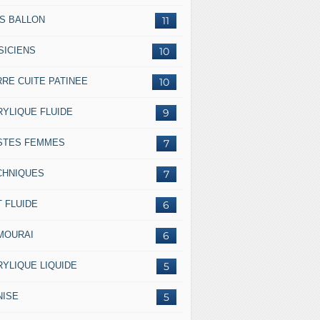
SS BALLON
11
SICIENS
10
RRE CUITE PATINEE
10
RYLIQUE FLUIDE
9
STES FEMMES
7
CHNIQUES
7
 FLUIDE
6
MOURAI
6
RYLIQUE LIQUIDE
5
NISE
5