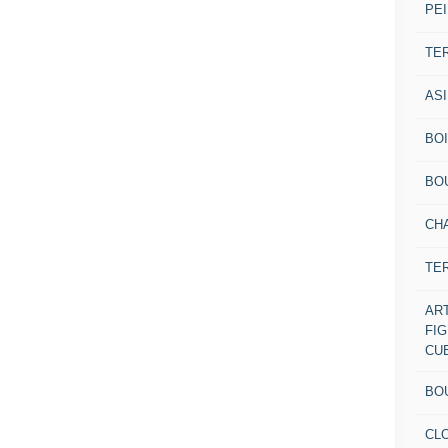
PEI
TE
AS
BOI
BO
CH
TE
AR
FI
CU
BO
CL