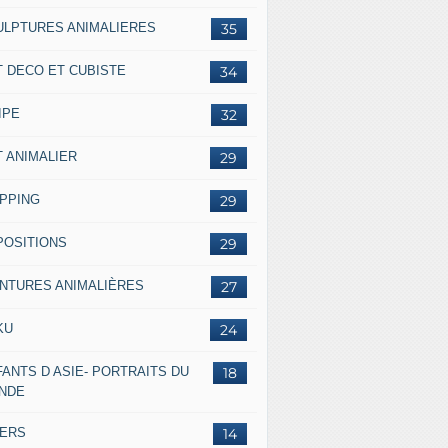
ULPTURES ANIMALIERES
35
T DECO ET CUBISTE
34
IPE
32
T ANIMALIER
29
IPPING
29
POSITIONS
29
INTURES ANIMALIÈRES
27
KU
24
ANTS D ASIE- PORTRAITS DU
18
NDE
VERS
14