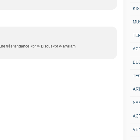
KI
MU
TE
ture très tendance!<br /> Bisous<br /> Myriam
AC
BU
TE
ART
SA
AC
VE