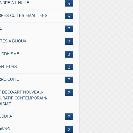
NDRE A L HUILE
4
RRES CUITES EMAILLEES
4
IE
3
TES A BIJOUX
3
UDDHISME
3
ANTEURS
3
RRE CUITE
3
T DECO-ART NOUVEAU-
2
GURATIF CONTEMPORAIN-
BISME
UDDHA
2
OWNS
2