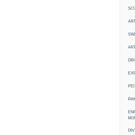
SC
AR
SW
AR
DR
EX
PE
RA
ENF
MO
DI