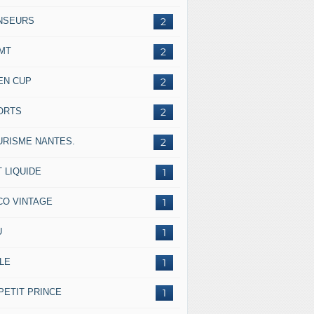
NSEURS
2
IMT
2
EN CUP
2
ORTS
2
URISME NANTES.
2
 LIQUIDE
1
CO VINTAGE
1
U
1
LE
1
PETIT PRINCE
1