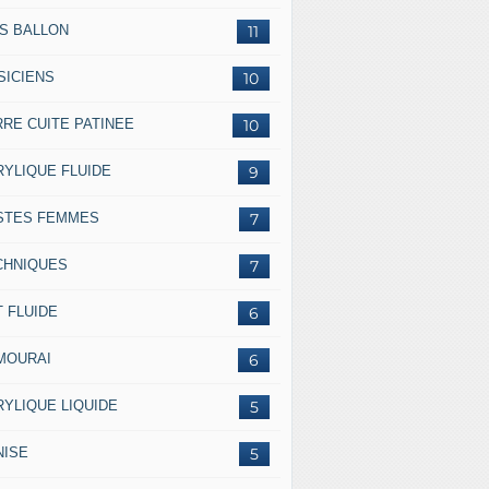
SS BALLON
11
SICIENS
10
RRE CUITE PATINEE
10
RYLIQUE FLUIDE
9
STES FEMMES
7
CHNIQUES
7
 FLUIDE
6
MOURAI
6
RYLIQUE LIQUIDE
5
NISE
5