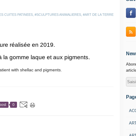
S CUITES PATINEES
,
#SCULPTURES ANIMALIERES
,
#ART DE LA TERRE
ure réalisée en 2019.
News
 à la gomme laque et aux pigments.
Abonn
atient with shellac and pigments.
articl
Pag
post
0
AC
AR
ART