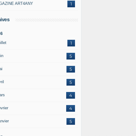
GAZINE ART4ANY
1
ives
26
illet
1
in
5
ai
5
ril
5
ars
4
vrier
4
nvier
5