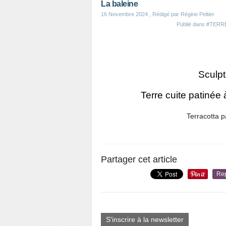
La baleine
16 Novembre 2024
, Rédigé par Régine Peltier
Publié dans
#TERRE
Sculpt
Terre cuite patinée
Terracotta p
Partager cet article
Re
S'inscrire à la newsletter