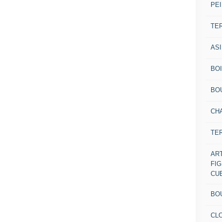
PEI
TE
AS
BOI
BO
CH
TE
AR
FI
CU
BO
CL