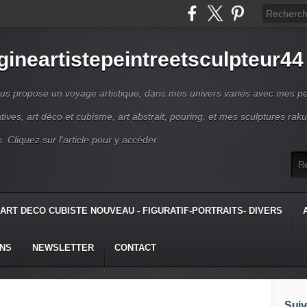
gineartistepeintreetsculpteur44
us propose un voyage artistique, dans mes univers variés avec mes pe
atives, art déco et cubisme, art abstrait, pouring, et mes sculptures raku
s. Cliquez sur l'article pour y accéder.
ART DECO CUBISTE NOUVEAU - FIGURATIF-PORTRAITS- DIVERS
ONS
NEWSLETTER
CONTACT
Suiv