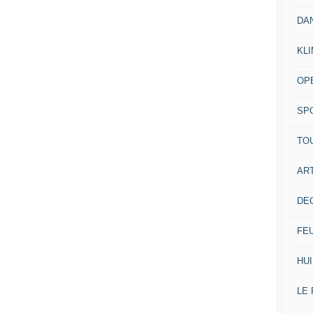
DA
KL
OP
SP
TO
ART
DE
FE
HUI
LE 