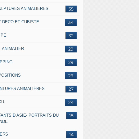
ULPTURES ANIMALIERES
35
T DECO ET CUBISTE
34
IPE
32
T ANIMALIER
29
IPPING
29
POSITIONS
29
INTURES ANIMALIÈRES
27
KU
24
ANTS D ASIE- PORTRAITS DU
18
NDE
VERS
14