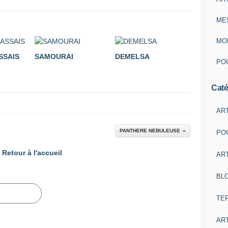
ME
MON
SSAIS
SAMOURAI
DEMELSA
POU
Caté
AR
PANTHERE NEBULEUSE
PO
Retour à l'accueil
ART
BL
TE
ART