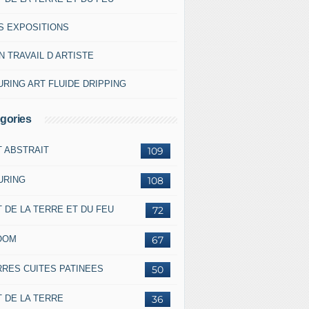
S EXPOSITIONS
 TRAVAIL D ARTISTE
RING ART FLUIDE DRIPPING
gories
T ABSTRAIT
109
URING
108
 DE LA TERRE ET DU FEU
72
OOM
67
RRES CUITES PATINEES
50
 DE LA TERRE
36