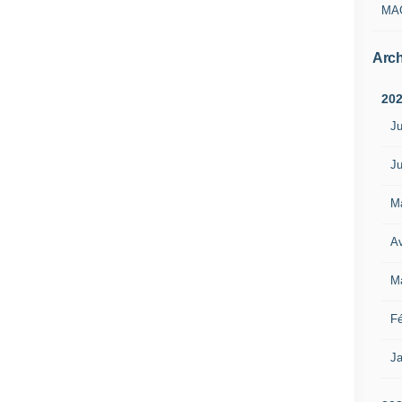
MA
Arch
20
Ju
Ju
M
Av
M
Fé
Ja