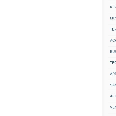
KI
MU
TE
AC
BU
TE
ART
SA
AC
VE