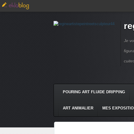
re
Je vo
figur
cuite
POURING ART FLUIDE DRIPPING
ART ANIMALIER
MES EXPOSITI