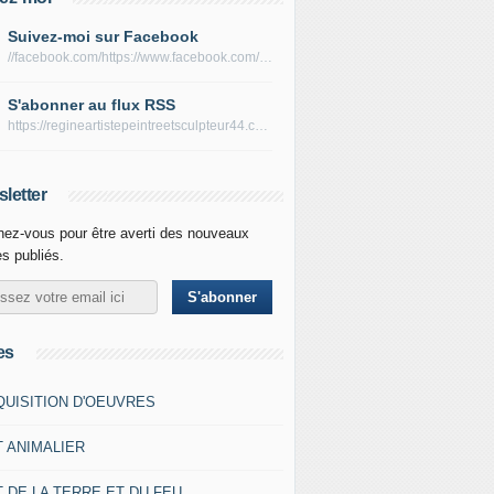
Suivez-moi sur Facebook
//facebook.com/https://www.facebook.com/peltierregine
S'abonner au flux RSS
https://regineartistepeintreetsculpteur44.com/rss
letter
ez-vous pour être averti des nouveaux
es publiés.
es
QUISITION D'OEUVRES
T ANIMALIER
 DE LA TERRE ET DU FEU