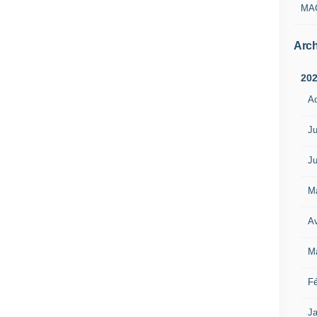
MA
Arch
20
A
Ju
Ju
M
Av
M
Fé
Ja