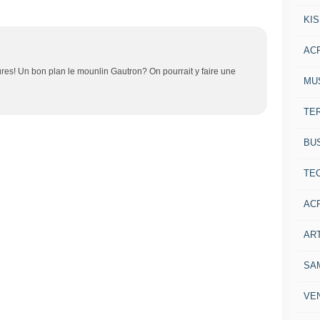
KI
5
AC
ures! Un bon plan le mounlin Gautron? On pourrait y faire une
MU
TE
BU
TE
AC
ART
SA
VE