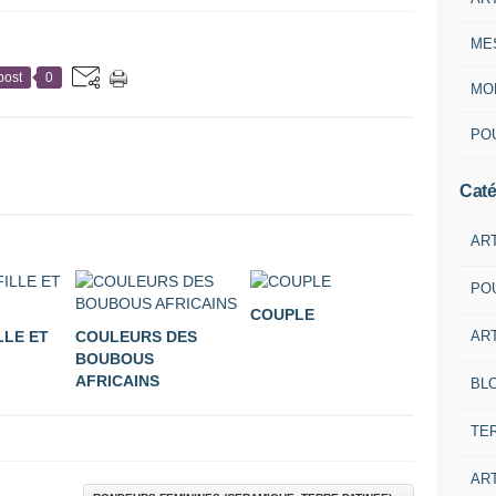
ME
post
0
MON
POU
Caté
AR
PO
COUPLE
ART
LLE ET
COULEURS DES
BOUBOUS
AFRICAINS
BL
TE
ART