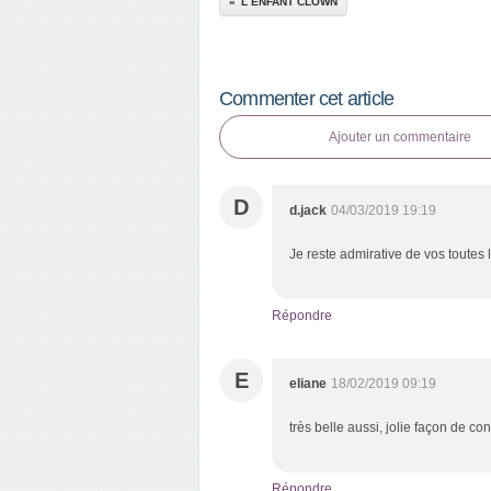
L ENFANT CLOWN
Commenter cet article
Ajouter un commentaire
D
d.jack
04/03/2019 19:19
Je reste admirative de vos toutes 
Répondre
E
eliane
18/02/2019 09:19
très belle aussi, jolie façon de co
Répondre