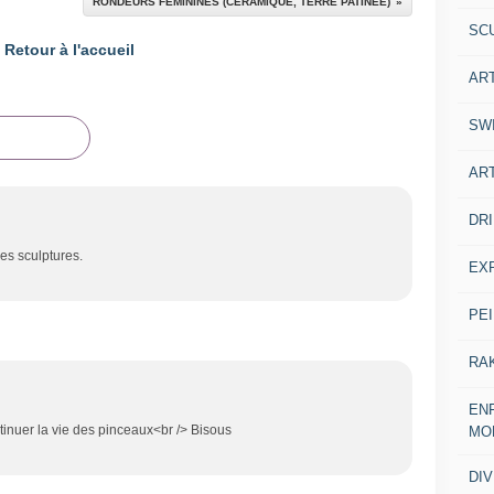
RONDEURS FEMININES (CERAMIQUE, TERRE PATINEE)
SC
Retour à l'accueil
AR
SW
AR
DR
les sculptures.
EX
PE
RA
ENF
ntinuer la vie des pinceaux<br /> Bisous
MO
DI