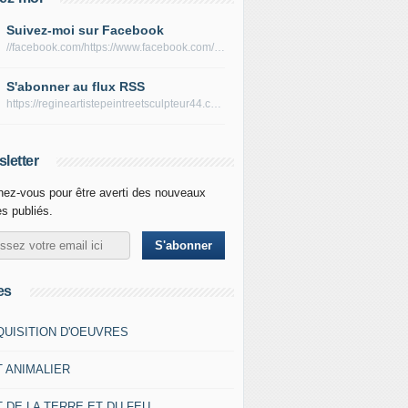
Suivez-moi sur Facebook
//facebook.com/https://www.facebook.com/peltierregine
S'abonner au flux RSS
https://regineartistepeintreetsculpteur44.com/rss
letter
ez-vous pour être averti des nouveaux
es publiés.
es
QUISITION D'OEUVRES
T ANIMALIER
 DE LA TERRE ET DU FEU