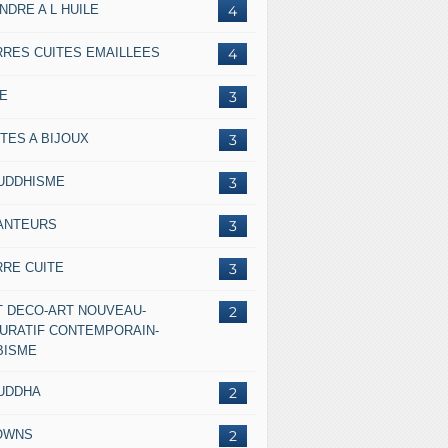
NDRE A L HUILE
4
RRES CUITES EMAILLEES
4
IE
3
TES A BIJOUX
3
UDDHISME
3
ANTEURS
3
RRE CUITE
3
T DECO-ART NOUVEAU-
2
GURATIF CONTEMPORAIN-
BISME
UDDHA
2
OWNS
2