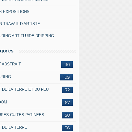
S EXPOSITIONS
 TRAVAIL D ARTISTE
RING ART FLUIDE DRIPPING
gories
T ABSTRAIT
110
URING
109
 DE LA TERRE ET DU FEU
72
OOM
67
RRES CUITES PATINEES
50
 DE LA TERRE
36