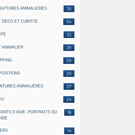
ULPTURES ANIMALIERES
35
T DECO ET CUBISTE
34
IPE
32
T ANIMALIER
29
IPPING
29
POSITIONS
29
INTURES ANIMALIÈRES
27
KU
24
ANTS D ASIE- PORTRAITS DU
18
NDE
VERS
14