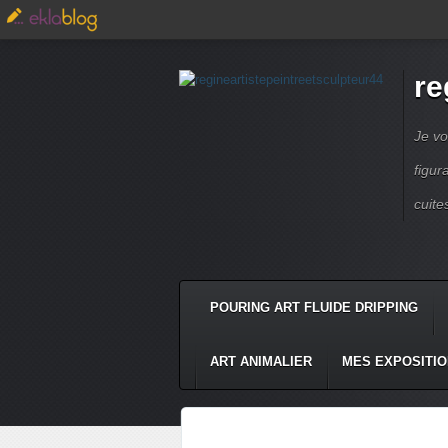
re
Je vo
figur
cuite
POURING ART FLUIDE DRIPPING
ART ANIMALIER
MES EXPOSITI