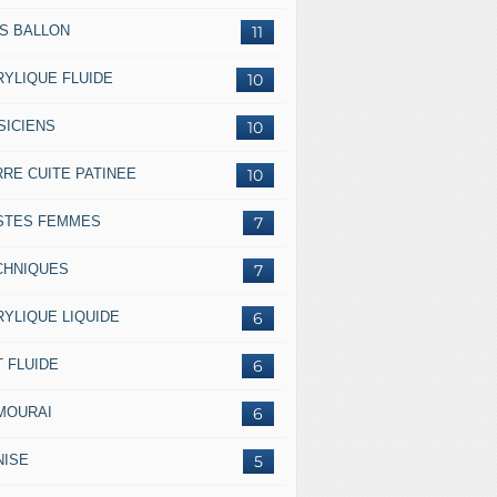
SS BALLON
11
RYLIQUE FLUIDE
10
SICIENS
10
RRE CUITE PATINEE
10
STES FEMMES
7
CHNIQUES
7
RYLIQUE LIQUIDE
6
 FLUIDE
6
MOURAI
6
NISE
5