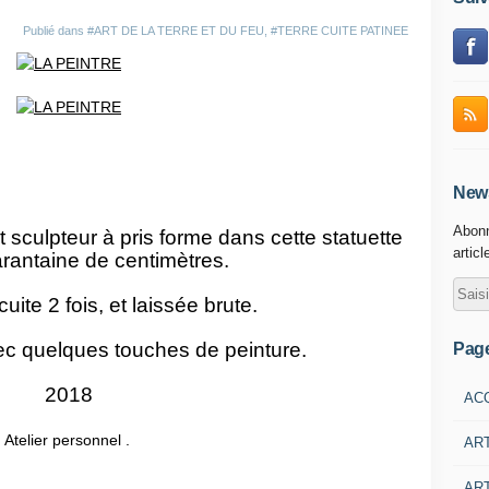
Publié dans
#ART DE LA TERRE ET DU FEU
,
#TERRE CUITE PATINEE
News
Abonn
t sculpteur à pris forme dans cette statuette
articl
rantaine de centimètres.
ite 2 fois, et laissée brute.
vec quelques touches de peinture.
Pag
2018
AC
Atelier personnel .
AR
ART