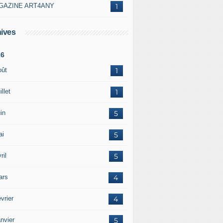
GAZINE ART4ANY
1
ives
26
oût
1
illet
1
in
5
ai
5
ril
5
ars
4
vrier
4
nvier
5