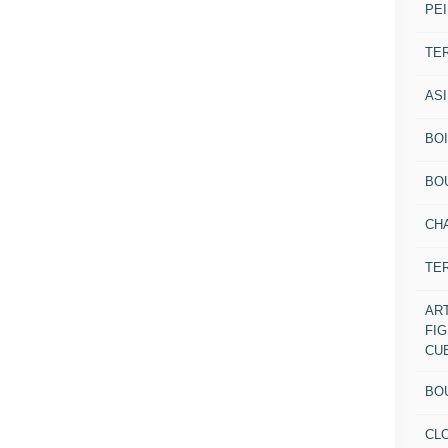
PEI
TE
AS
BOI
BO
CH
TE
AR
FI
CU
BO
CL