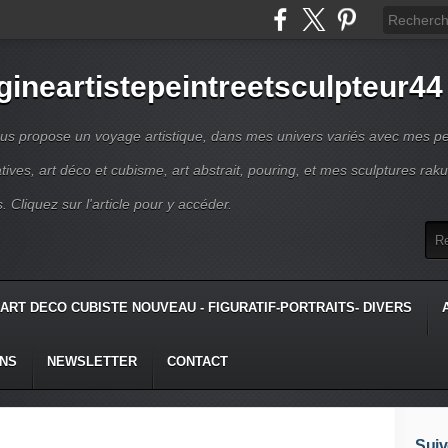
gineartistepeintreetsculpteur44
us propose un voyage artistique, dans mes univers variés avec mes pe
atives, art déco et cubisme, art abstrait, pouring, et mes sculptures raku
s. Cliquez sur l'article pour y accéder.
ART DECO CUBISTE NOUVEAU - FIGURATIF-PORTRAITS- DIVERS
ONS
NEWSLETTER
CONTACT
Suiv