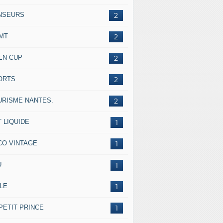
NSEURS
2
IMT
2
EN CUP
2
ORTS
2
URISME NANTES.
2
 LIQUIDE
1
CO VINTAGE
1
U
1
LE
1
PETIT PRINCE
1