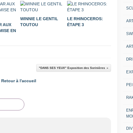
SC
WINNIE LE GENTIL
LE RHINOCEROS:
AR
R AUX
TOUTOU
ÉTAPE 3
MISE EN
SW
AR
DR
"DANS SES YEUX" Exposition des Sorinières
EX
Retour à l'accueil
PE
RA
ENF
MO
DI