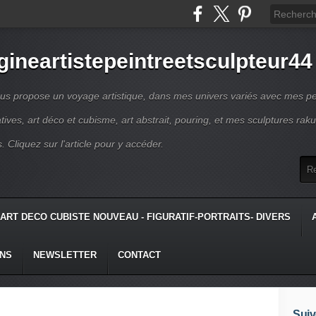
gineartistepeintreetsculpteur44
us propose un voyage artistique, dans mes univers variés avec mes pe
atives, art déco et cubisme, art abstrait, pouring, et mes sculptures raku
s. Cliquez sur l'article pour y accéder.
ART DECO CUBISTE NOUVEAU - FIGURATIF-PORTRAITS- DIVERS
ONS
NEWSLETTER
CONTACT
Suiv