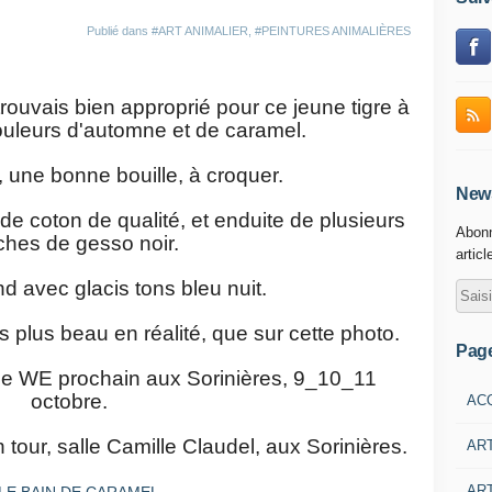
Publié dans
#ART ANIMALIER
,
#PEINTURES ANIMALIÈRES
uvais bien approprié pour ce jeune tigre à
ouleurs d'automne et de caramel.
 une bonne bouille, à croquer.
News
de coton de qualité, et enduite de plusieurs
Abonn
hes de gesso noir.
articl
nd avec glacis tons bleu nuit.
 plus beau en réalité, que sur cette photo.
Pag
 le WE prochain aux Sorinières, 9_10_11
octobre.
AC
n tour, salle Camille Claudel, aux Sorinières.
AR
ART