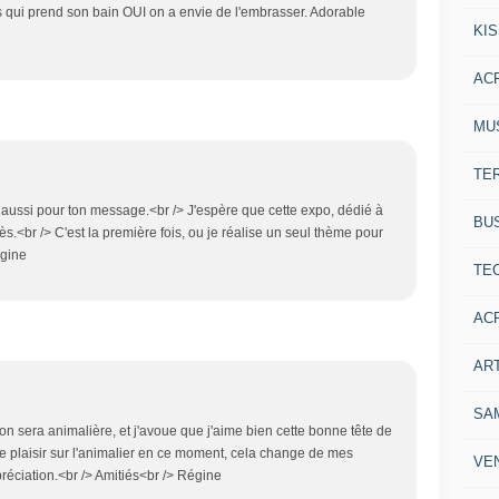
qui prend son bain OUI on a envie de l'embrasser. Adorable
KI
AC
MU
TE
i aussi pour ton message.<br /> J'espère que cette expo, dédié à
BU
ès.<br /> C'est la première fois, ou je réalise un seul thème pour
égine
TE
AC
ART
SA
on sera animalière, et j'avoue que j'aime bien cette bonne tête de
e plaisir sur l'animalier en ce moment, cela change de mes
VE
préciation.<br /> Amitiés<br /> Régine