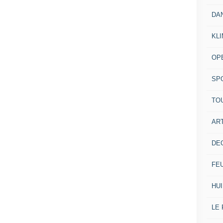
DA
KL
OP
SP
TO
ART
DE
FE
HUI
LE 