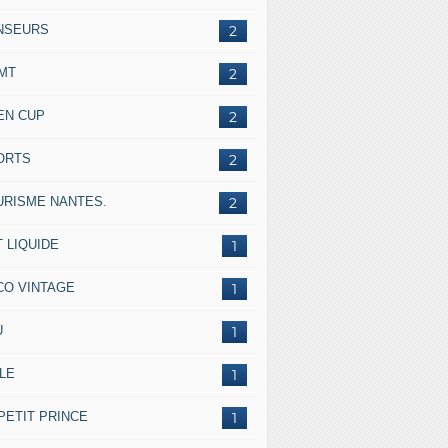
NSEURS
2
IMT
2
EN CUP
2
ORTS
2
URISME NANTES.
2
 LIQUIDE
1
CO VINTAGE
1
U
1
LE
1
PETIT PRINCE
1