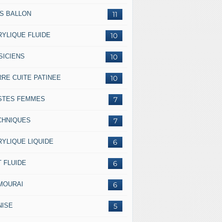
SS BALLON
11
RYLIQUE FLUIDE
10
SICIENS
10
RRE CUITE PATINEE
10
STES FEMMES
7
CHNIQUES
7
RYLIQUE LIQUIDE
6
 FLUIDE
6
MOURAI
6
NISE
5