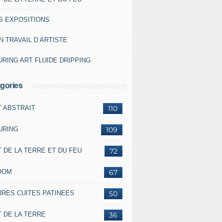
S EXPOSITIONS
 TRAVAIL D ARTISTE
RING ART FLUIDE DRIPPING
gories
T ABSTRAIT
110
URING
109
 DE LA TERRE ET DU FEU
72
OOM
67
RRES CUITES PATINEES
50
 DE LA TERRE
36