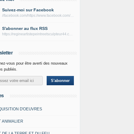
Suivez-moi sur Facebook
//facebook.com/https://www.facebook.com/peltierregine
S'abonner au flux RSS
https://regineartistepeintreetsculpteur44.com/rss
letter
ez-vous pour être averti des nouveaux
es publiés.
es
QUISITION D'OEUVRES
T ANIMALIER
 DE LA TERRE ET DU FEU