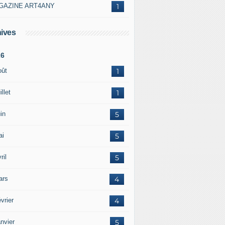
GAZINE ART4ANY
1
ives
26
oût
1
illet
1
in
5
ai
5
ril
5
ars
4
vrier
4
nvier
5