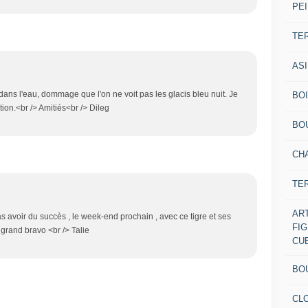
PEI
TE
AS
 dans l'eau, dommage que l'on ne voit pas les glacis bleu nuit. Je
BOI
ion.<br /> Amitiés<br /> Dileg
BO
CH
TE
AR
s avoir du succès , le week-end prochain , avec ce tigre et ses
FI
un grand bravo <br /> Talie
CU
BO
CL