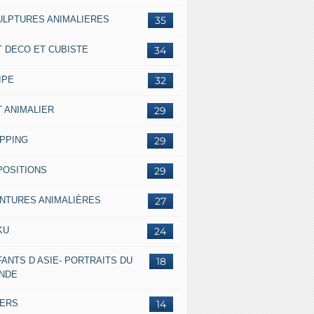
ULPTURES ANIMALIERES
35
T DECO ET CUBISTE
34
IPE
32
T ANIMALIER
29
IPPING
29
POSITIONS
29
INTURES ANIMALIÈRES
27
KU
24
ANTS D ASIE- PORTRAITS DU
18
NDE
VERS
14