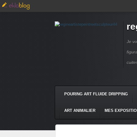
re
Je vo
figur
cuite
POURING ART FLUIDE DRIPPING
ART ANIMALIER
MES EXPOSITI