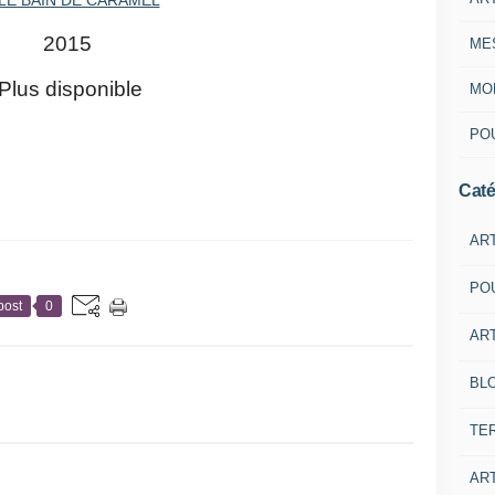
2015
ME
Plus disponible
MON
POU
Caté
AR
PO
post
0
ART
BL
TE
ART