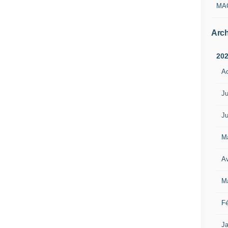
MA
Arch
20
A
Ju
Ju
M
Av
M
Fé
Ja