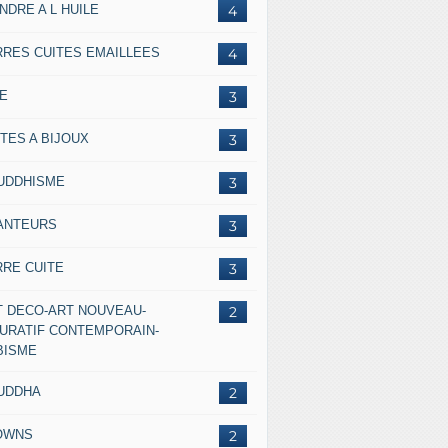
NDRE A L HUILE
4
RRES CUITES EMAILLEES
4
IE
3
TES A BIJOUX
3
UDDHISME
3
ANTEURS
3
RRE CUITE
3
T DECO-ART NOUVEAU-
2
GURATIF CONTEMPORAIN-
BISME
UDDHA
2
OWNS
2