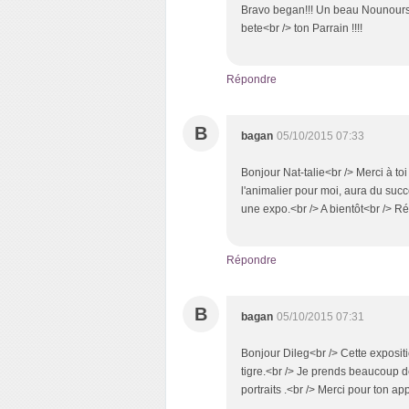
Bravo began!!! Un beau Nounours 
bete<br /> ton Parrain !!!!
Répondre
B
bagan
05/10/2015 07:33
Bonjour Nat-talie<br /> Merci à to
l'animalier pour moi, aura du succ
une expo.<br /> A bientôt<br /> R
Répondre
B
bagan
05/10/2015 07:31
Bonjour Dileg<br /> Cette expositi
tigre.<br /> Je prends beaucoup d
portraits .<br /> Merci pour ton ap