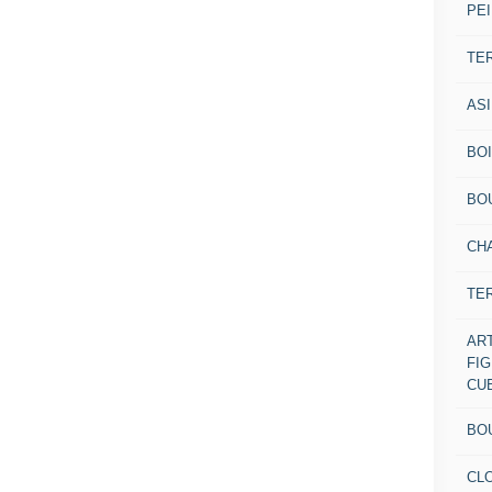
PEI
TE
AS
BOI
BO
CH
TE
AR
FI
CU
BO
CL