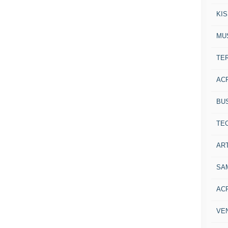
KI
MU
TE
AC
BU
TE
ART
SA
AC
VE