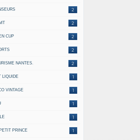
NSEURS
2
IMT
2
EN CUP
2
ORTS
2
URISME NANTES.
2
 LIQUIDE
1
CO VINTAGE
1
U
1
LE
1
PETIT PRINCE
1