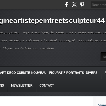
gineartistepeintreetsculpteur44
us propose un voyage artistique, dans mes univers variés avec mes pe
atives, art déco et cubisme, art abstrait, pouring, et mes sculptures raku
s. Cliquez sur l'article pour y accéder.
ART DECO CUBISTE NOUVEAU - FIGURATIF-PORTRAITS- DIVERS
ONS
NEWSLETTER
CONTACT
Suiv