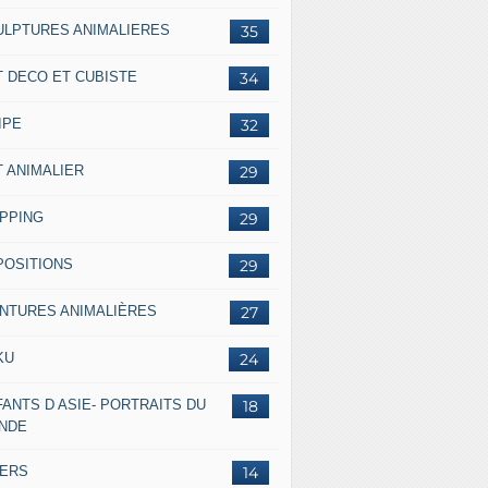
ULPTURES ANIMALIERES
35
T DECO ET CUBISTE
34
IPE
32
T ANIMALIER
29
IPPING
29
POSITIONS
29
INTURES ANIMALIÈRES
27
KU
24
ANTS D ASIE- PORTRAITS DU
18
NDE
VERS
14