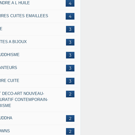
NDRE A L HUILE
4
RRES CUITES EMAILLEES
4
IE
3
TES A BIJOUX
3
UDDHISME
3
ANTEURS
3
RRE CUITE
3
T DECO-ART NOUVEAU-
2
GURATIF CONTEMPORAIN-
BISME
UDDHA
2
OWNS
2