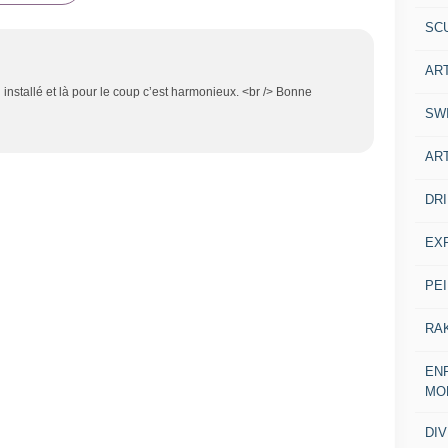
SC
AR
l installé et là pour le coup c’est harmonieux. <br /> Bonne
SW
AR
DR
EX
PE
RA
ENF
MO
DI