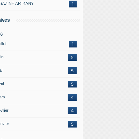
GAZINE ART4ANY
1
ives
26
illet
1
in
5
ai
5
ril
5
ars
4
vrier
4
nvier
5