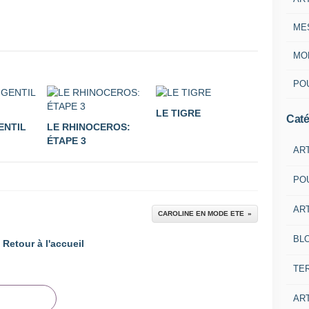
ME
MON
POU
LE TIGRE
Caté
ENTIL
LE RHINOCEROS:
ÉTAPE 3
AR
PO
ART
CAROLINE EN MODE ETE
BL
Retour à l'accueil
TE
ART