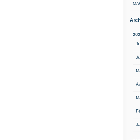
MA
Arch
20
Ju
Ju
M
Av
M
Fé
Ja