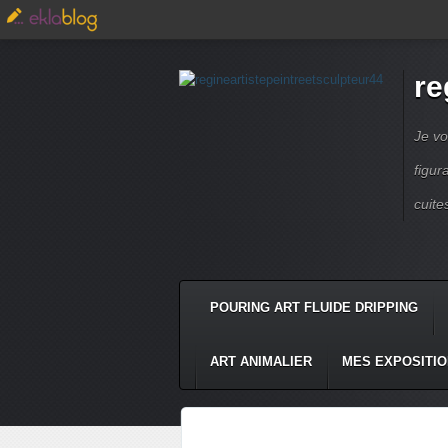
re
Je vo
figur
cuite
POURING ART FLUIDE DRIPPING
ART ANIMALIER
MES EXPOSITI