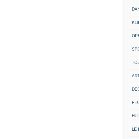
DA
KL
OP
SP
TO
ART
DE
FE
HUI
LE 