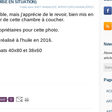
ISE EN SITUATION)
Publié dans
#ART ANIMALIER
,
#PEINTURES ANIMALIÈRES
ble, mais j'apprécie de le revoir, bien mis en
ur de cette chambre à coucher.
priétaires pour cette photo.
réalisé à l'huile en 2016.
News
ats 40x80 et 38x60
Abonn
articl
Pag
AC
post
0
AR
ART