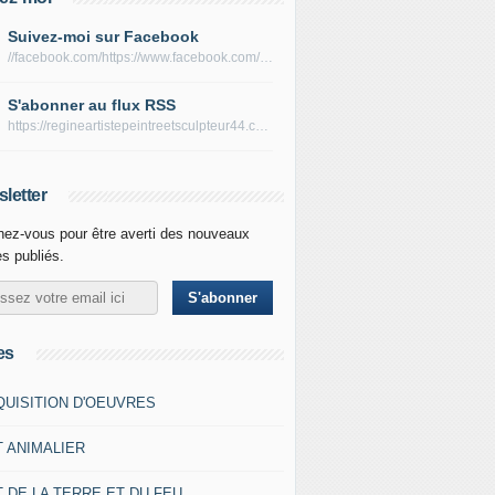
Suivez-moi sur Facebook
//facebook.com/https://www.facebook.com/peltierregine
S'abonner au flux RSS
https://regineartistepeintreetsculpteur44.com/rss
letter
ez-vous pour être averti des nouveaux
es publiés.
es
QUISITION D'OEUVRES
T ANIMALIER
 DE LA TERRE ET DU FEU