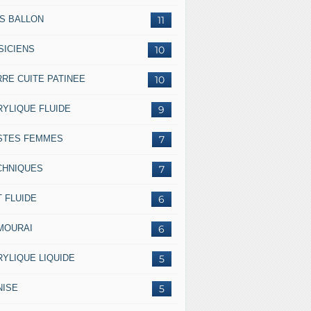
SS BALLON
11
SICIENS
10
RRE CUITE PATINEE
10
RYLIQUE FLUIDE
9
STES FEMMES
7
CHNIQUES
7
 FLUIDE
6
MOURAI
6
RYLIQUE LIQUIDE
5
NISE
5