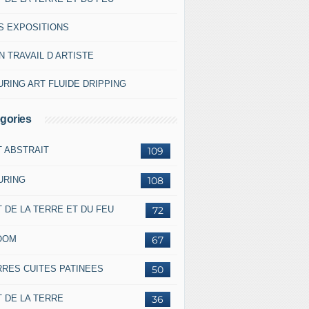
S EXPOSITIONS
 TRAVAIL D ARTISTE
RING ART FLUIDE DRIPPING
gories
T ABSTRAIT
109
URING
108
 DE LA TERRE ET DU FEU
72
OOM
67
RRES CUITES PATINEES
50
 DE LA TERRE
36