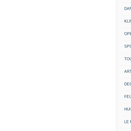
DA
KL
OP
SP
TO
ART
DE
FE
HUI
LE 