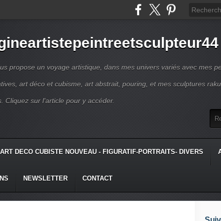
gineartistepeintreetsculpteur44
us propose un voyage artistique, dans mes univers variés avec mes pe
atives, art déco et cubisme, art abstrait, pouring, et mes sculptures raku
s. Cliquez sur l'article pour y accéder.
ART DECO CUBISTE NOUVEAU - FIGURATIF-PORTRAITS- DIVERS
ONS
NEWSLETTER
CONTACT
Suiv