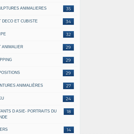
ULPTURES ANIMALIERES
35
T DECO ET CUBISTE
34
IPE
32
T ANIMALIER
29
IPPING
29
POSITIONS
29
INTURES ANIMALIÈRES
27
KU
24
ANTS D ASIE- PORTRAITS DU
18
NDE
VERS
14