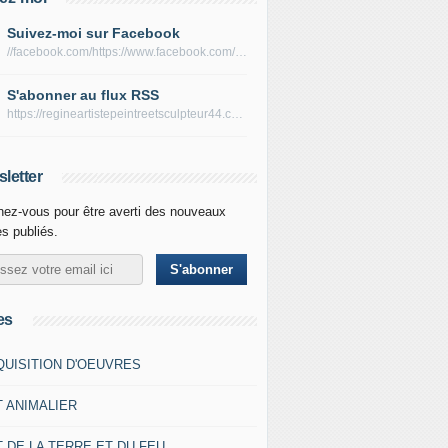
Suivez-moi sur Facebook
//facebook.com/https://www.facebook.com/peltierregine
S'abonner au flux RSS
https://regineartistepeintreetsculpteur44.com/rss
letter
ez-vous pour être averti des nouveaux
es publiés.
es
QUISITION D'OEUVRES
T ANIMALIER
 DE LA TERRE ET DU FEU