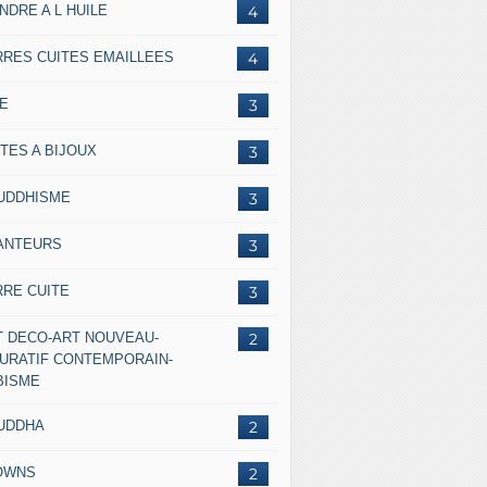
NDRE A L HUILE
4
RRES CUITES EMAILLEES
4
IE
3
TES A BIJOUX
3
UDDHISME
3
ANTEURS
3
RRE CUITE
3
T DECO-ART NOUVEAU-
2
GURATIF CONTEMPORAIN-
BISME
UDDHA
2
OWNS
2