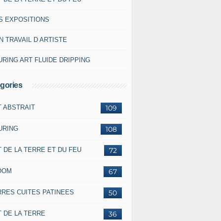
S EXPOSITIONS
 TRAVAIL D ARTISTE
RING ART FLUIDE DRIPPING
gories
T ABSTRAIT
109
URING
108
 DE LA TERRE ET DU FEU
72
OOM
67
RRES CUITES PATINEES
50
 DE LA TERRE
36