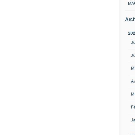
MA
Arch
20
Ju
Ju
M
Av
M
Fé
Ja