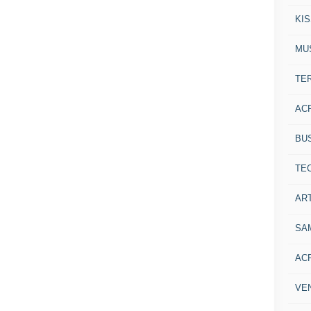
KI
MU
TE
AC
BU
TE
ART
SA
AC
VE