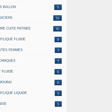
SS BALLON
11
SICIENS
10
RRE CUITE PATINEE
10
RYLIQUE FLUIDE
9
STES FEMMES
7
CHNIQUES
7
 FLUIDE
6
MOURAI
6
RYLIQUE LIQUIDE
5
NISE
5