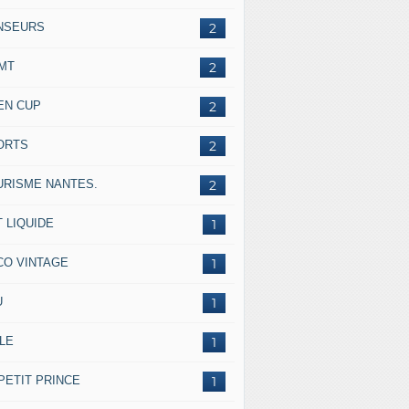
NSEURS
2
IMT
2
EN CUP
2
ORTS
2
URISME NANTES.
2
 LIQUIDE
1
CO VINTAGE
1
U
1
LE
1
PETIT PRINCE
1