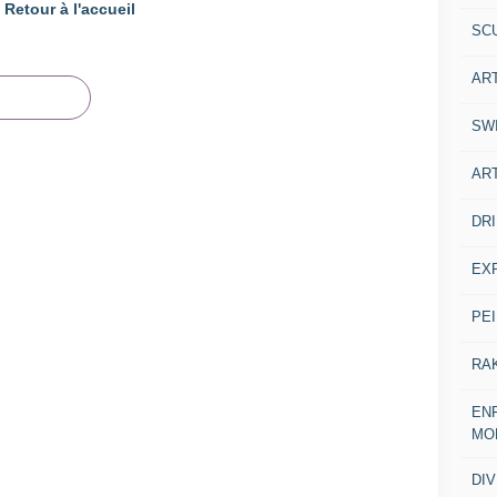
Retour à l'accueil
SC
AR
SW
AR
DR
EX
PE
RA
ENF
MO
DI