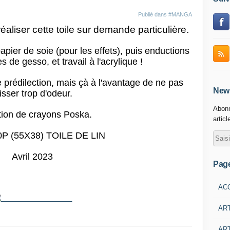
Publié dans
#MANGA
aliser cette toile sur demande particulière.
apier de soie (pour les effets), puis enductions
 de gesso, et travail à l'acrylique !
prédilection, mais çà à l'avantage de ne pas
News
isser trop d'odeur.
Abonn
ation de crayons Poska.
articl
0P (55X38) TOILE DE LIN
Avril 2023
Pag
AC
AR
ART