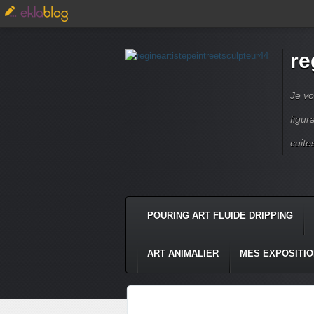
re
Je vo
figur
cuite
POURING ART FLUIDE DRIPPING
ART ANIMALIER
MES EXPOSITI