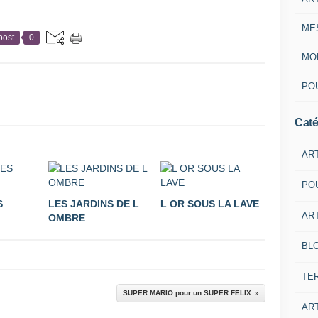
ME
post
0
MON
POU
Caté
AR
PO
S
LES JARDINS DE L
L OR SOUS LA LAVE
ART
OMBRE
BL
TE
SUPER MARIO pour un SUPER FELIX
ART