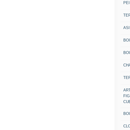
PEI
TE
AS
BOI
BO
CH
TE
AR
FI
CU
BO
CL