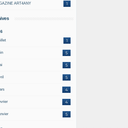
GAZINE ART4ANY
1
ives
26
illet
1
in
5
ai
5
ril
5
ars
4
vrier
4
nvier
5