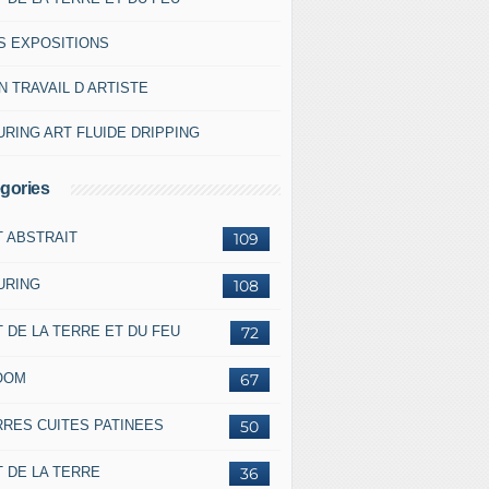
S EXPOSITIONS
 TRAVAIL D ARTISTE
RING ART FLUIDE DRIPPING
gories
T ABSTRAIT
109
URING
108
 DE LA TERRE ET DU FEU
72
OOM
67
RRES CUITES PATINEES
50
 DE LA TERRE
36