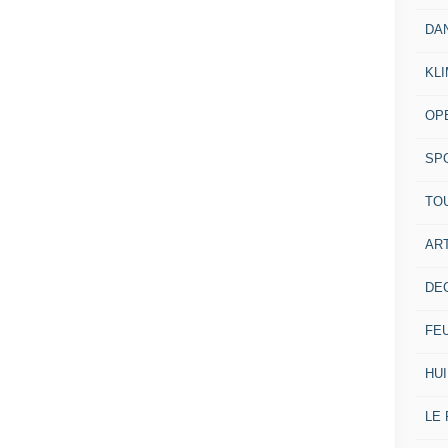
DA
KL
OP
SP
TO
ART
DE
FE
HUI
LE 