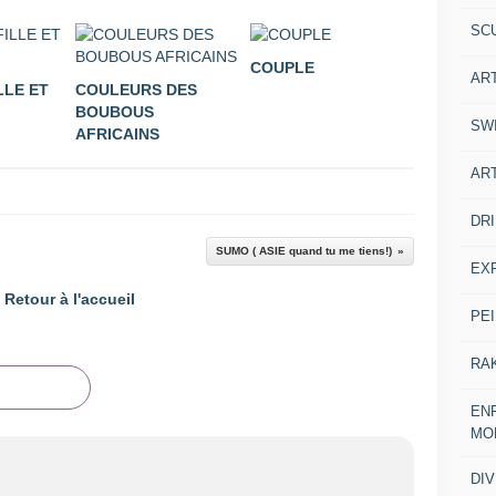
SC
COUPLE
AR
LLE ET
COULEURS DES
BOUBOUS
SW
AFRICAINS
AR
DR
SUMO ( ASIE quand tu me tiens!)
EX
Retour à l'accueil
PE
RA
ENF
MO
DI