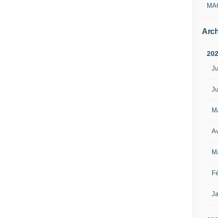
MA
Arch
20
Ju
Ju
M
Av
M
Fé
Ja