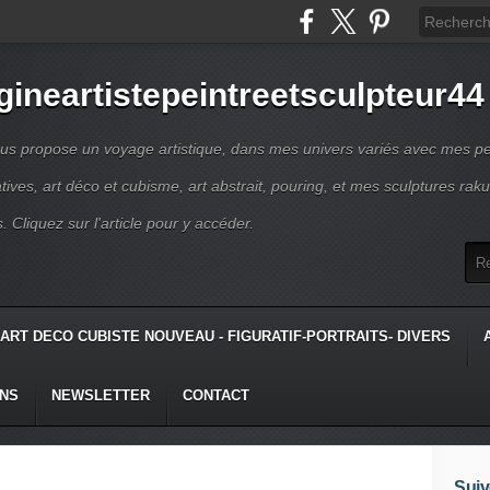
gineartistepeintreetsculpteur44
us propose un voyage artistique, dans mes univers variés avec mes pe
atives, art déco et cubisme, art abstrait, pouring, et mes sculptures raku
s. Cliquez sur l'article pour y accéder.
ART DECO CUBISTE NOUVEAU - FIGURATIF-PORTRAITS- DIVERS
ONS
NEWSLETTER
CONTACT
Suiv