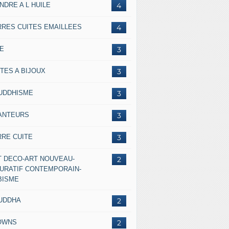
NDRE A L HUILE
4
RRES CUITES EMAILLEES
4
IE
3
TES A BIJOUX
3
UDDHISME
3
ANTEURS
3
RRE CUITE
3
T DECO-ART NOUVEAU-
2
GURATIF CONTEMPORAIN-
BISME
UDDHA
2
OWNS
2