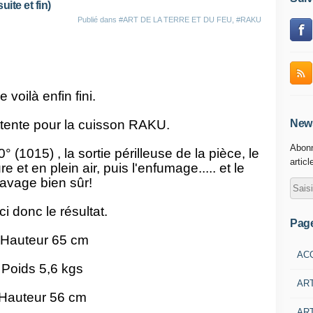
te et fin)
Publié dans
#ART DE LA TERRE ET DU FEU
,
#RAKU
e voilà enfin fini.
tente pour la cuisson RAKU.
News
Abonn
 (1015) , la sortie périlleuse de la pièce, le
articl
 et en plein air, puis l'enfumage..... et le
lavage bien sûr!
ci donc le résultat.
Pag
Hauteur 65 cm
AC
Poids 5,6 kgs
AR
Hauteur 56 cm
ART