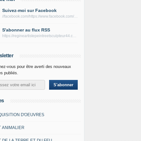
Suivez-moi sur Facebook
//facebook.com/https://www.facebook.com/peltierregine
S'abonner au flux RSS
https://regineartistepeintreetsculpteur44.com/rss
letter
ez-vous pour être averti des nouveaux
es publiés.
es
QUISITION D'OEUVRES
T ANIMALIER
 DE LA TERRE ET DU FEU