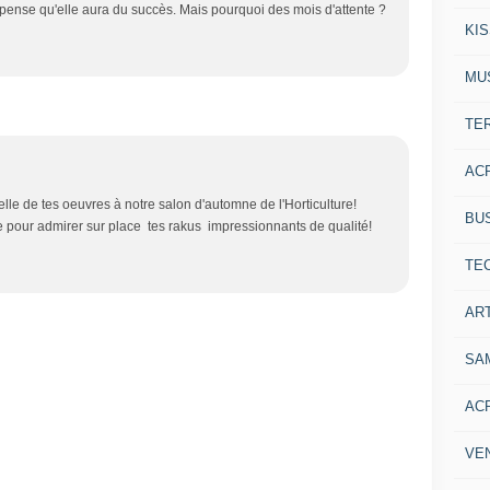
je pense qu'elle aura du succès. Mais pourquoi des mois d'attente ?
KI
MU
TE
AC
lle de tes oeuvres à notre salon d'automne de l'Horticulture!
BU
pour admirer sur place tes rakus impressionnants de qualité!
TE
ART
SA
AC
VE