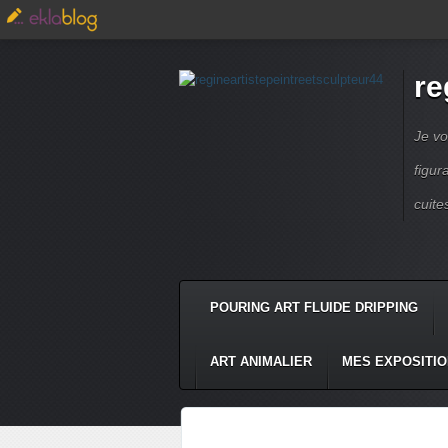
re
Je vo
figur
cuite
POURING ART FLUIDE DRIPPING
ART ANIMALIER
MES EXPOSITI