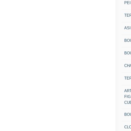
PEI
TE
AS
BOI
BO
CH
TE
AR
FI
CU
BO
CL