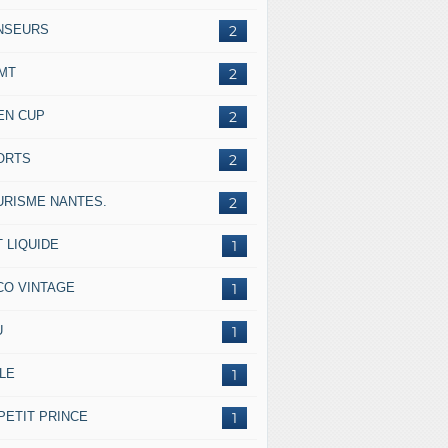
NSEURS
2
IMT
2
EN CUP
2
ORTS
2
URISME NANTES.
2
 LIQUIDE
1
CO VINTAGE
1
U
1
LE
1
PETIT PRINCE
1