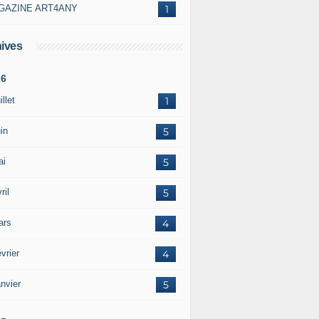
GAZINE ART4ANY
1
ives
26
illet
1
in
5
ai
5
ril
5
ars
4
vrier
4
nvier
5