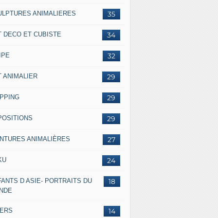
ULPTURES ANIMALIERES
35
T DECO ET CUBISTE
34
IPE
32
T ANIMALIER
29
IPPING
29
POSITIONS
29
INTURES ANIMALIÈRES
27
KU
24
ANTS D ASIE- PORTRAITS DU
18
NDE
VERS
14