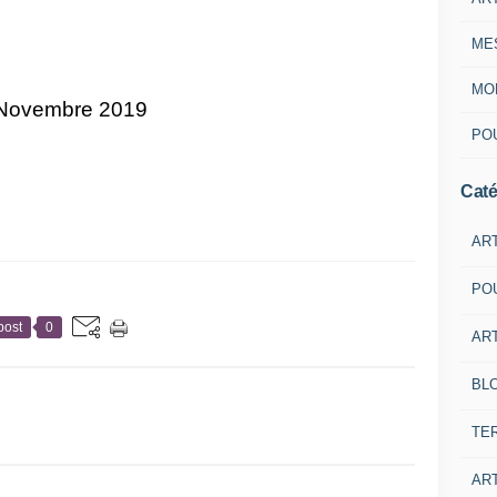
ME
MON
Novembre 2019
POU
Caté
AR
PO
post
0
ART
BL
TE
ART