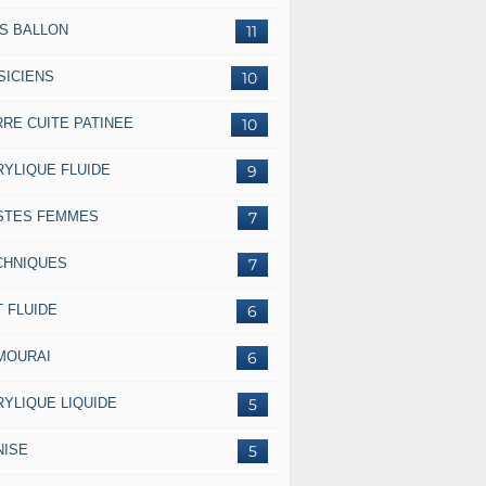
SS BALLON
11
SICIENS
10
RRE CUITE PATINEE
10
RYLIQUE FLUIDE
9
STES FEMMES
7
CHNIQUES
7
 FLUIDE
6
MOURAI
6
RYLIQUE LIQUIDE
5
NISE
5