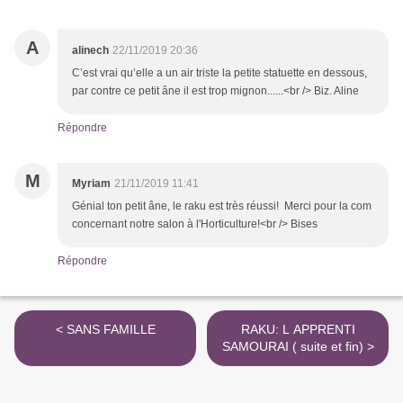
A
alinech
22/11/2019 20:36
C’est vrai qu’elle a un air triste la petite statuette en dessous,
par contre ce petit âne il est trop mignon......<br /> Biz. Aline
Répondre
M
Myriam
21/11/2019 11:41
Génial ton petit âne, le raku est très réussi! Merci pour la com
concernant notre salon à l'Horticulture!<br /> Bises
Répondre
< SANS FAMILLE
RAKU: L APPRENTI
SAMOURAI ( suite et fin) >