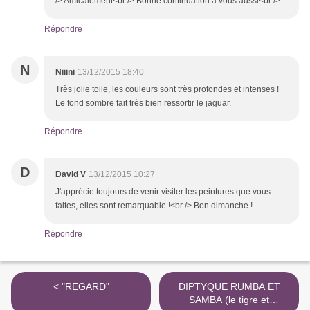
/> Amicalement<br /> Bonne continuation à vous aussi<br />
Répondre
N
Niiini
13/12/2015 18:40
Très jolie toile, les couleurs sont très profondes et intenses !
Le fond sombre fait très bien ressortir le jaguar.
Répondre
D
David V
13/12/2015 10:27
J'apprécie toujours de venir visiter les peintures que vous
faites, elles sont remarquable !<br /> Bon dimanche !
Répondre
< "REGARD"
DIPTYQUE RUMBA ET
SAMBA (le tigre et