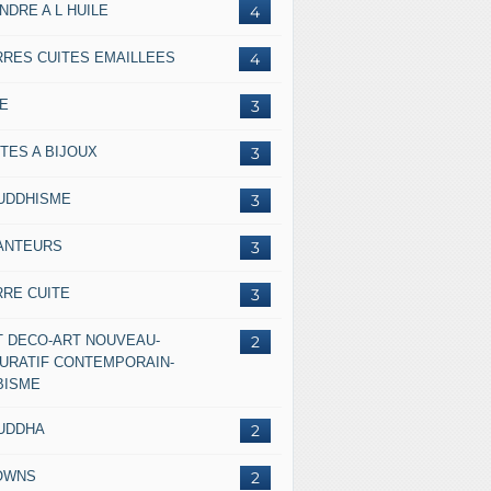
NDRE A L HUILE
4
RRES CUITES EMAILLEES
4
IE
3
TES A BIJOUX
3
UDDHISME
3
ANTEURS
3
RRE CUITE
3
T DECO-ART NOUVEAU-
2
GURATIF CONTEMPORAIN-
BISME
UDDHA
2
OWNS
2