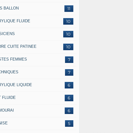
SS BALLON
11
RYLIQUE FLUIDE
10
SICIENS
10
RRE CUITE PATINEE
10
STES FEMMES
7
CHNIQUES
7
RYLIQUE LIQUIDE
6
 FLUIDE
6
MOURAI
6
NISE
5