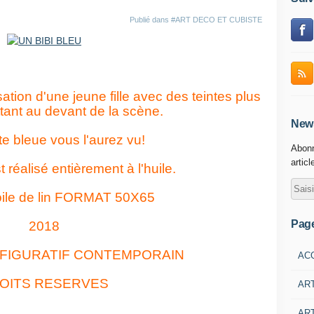
Publié dans
#ART DECO ET CUBISTE
sation d'une jeune fille avec des teintes plus
ttant au devant de la scène.
News
e bleue vous l'aurez vu!
Abonn
articl
 réalisé entièrement à l'huile.
toile de lin FORMAT 50X65
Pag
2018
 FIGURATIF CONTEMPORAIN
AC
OITS RESERVES
AR
ART