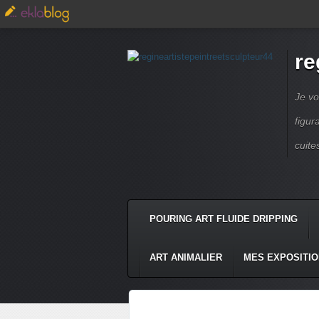
re
Je vo
figur
cuite
POURING ART FLUIDE DRIPPING
ART ANIMALIER
MES EXPOSITI