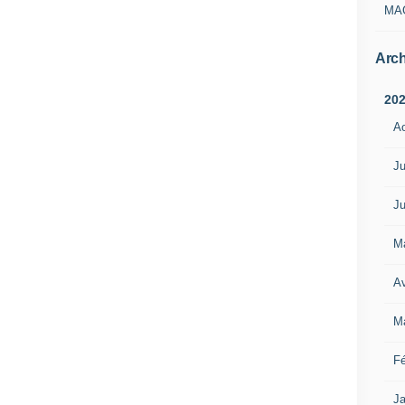
MA
Arch
20
A
Ju
Ju
M
Av
M
Fé
Ja