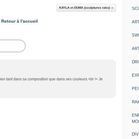
KAYLA et DUMA (sculptures raku)
SC
Retour à l'accueil
AR
SW
AR
DR
EX
 bien tant dans sa composition que dans ses couleurs.<br /> Je
PE
RA
ENF
MO
DI