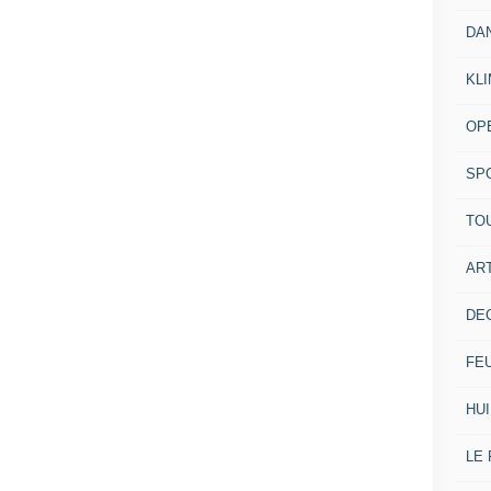
DA
KL
OP
SP
TO
ART
DE
FE
HUI
LE 