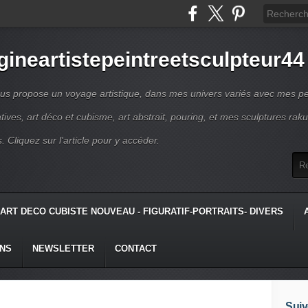
gineartistepeintreetsculpteur44
us propose un voyage artistique, dans mes univers variés avec mes pe
atives, art déco et cubisme, art abstrait, pouring, et mes sculptures raku
s. Cliquez sur l'article pour y accéder.
ART DECO CUBISTE NOUVEAU - FIGURATIF-PORTRAITS- DIVERS
ONS
NEWSLETTER
CONTACT
Suiv