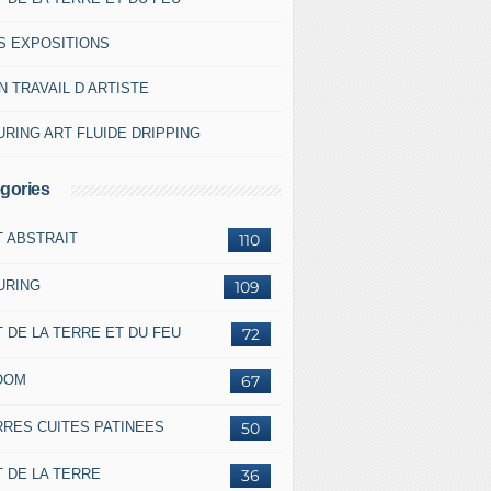
S EXPOSITIONS
 TRAVAIL D ARTISTE
RING ART FLUIDE DRIPPING
gories
T ABSTRAIT
110
URING
109
 DE LA TERRE ET DU FEU
72
OOM
67
RRES CUITES PATINEES
50
 DE LA TERRE
36