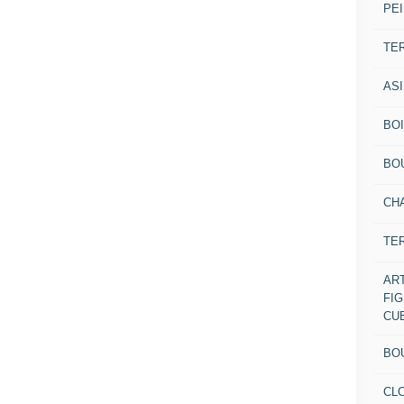
PEI
TE
AS
BOI
BO
CH
TE
AR
FI
CU
BO
CL