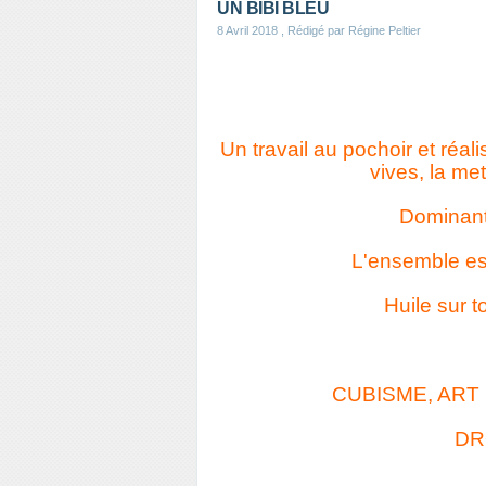
UN BIBI BLEU
8 Avril 2018
, Rédigé par Régine Peltier
Un travail au pochoir et réali
vives, la me
Dominant
L'ensemble est
Huile sur 
CUBISME, ART
DR