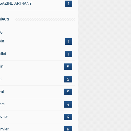
GAZINE ART4ANY
1
ives
26
oût
1
illet
1
in
5
ai
5
ril
5
ars
4
vrier
4
nvier
5