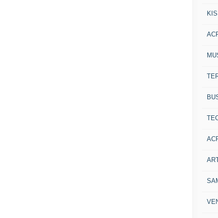
KI
AC
MU
TE
BU
TE
AC
ART
SA
VE