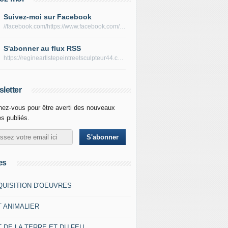
Suivez-moi sur Facebook
//facebook.com/https://www.facebook.com/peltierregine
S'abonner au flux RSS
https://regineartistepeintreetsculpteur44.com/rss
letter
ez-vous pour être averti des nouveaux
es publiés.
es
QUISITION D'OEUVRES
T ANIMALIER
 DE LA TERRE ET DU FEU