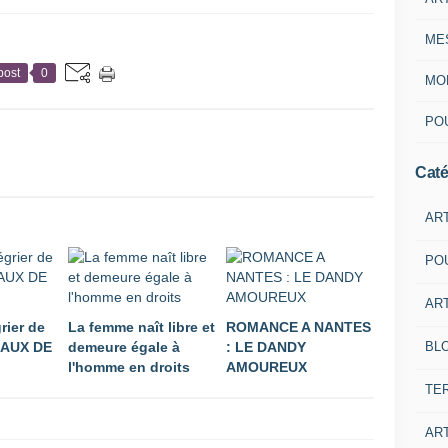
ME
post
0
MON
POU
Caté
AR
PO
ART
rier de
La femme naît libre et
ROMANCE A NANTES
BL
EAUX DE
demeure égale à
: LE DANDY
l'homme en droits
AMOUREUX
TE
ART