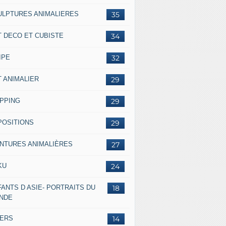
ULPTURES ANIMALIERES
35
T DECO ET CUBISTE
34
IPE
32
T ANIMALIER
29
IPPING
29
POSITIONS
29
INTURES ANIMALIÈRES
27
KU
24
ANTS D ASIE- PORTRAITS DU
18
NDE
VERS
14