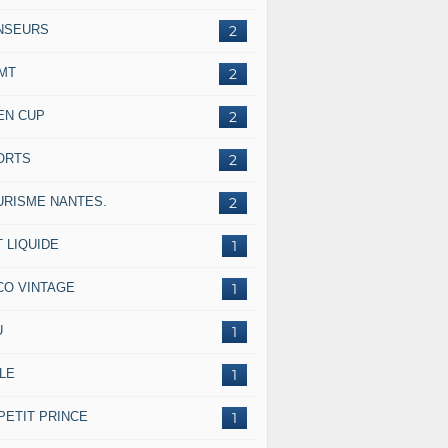
NSEURS
2
IMT
2
EN CUP
2
ORTS
2
URISME NANTES.
2
 LIQUIDE
1
CO VINTAGE
1
U
1
LE
1
PETIT PRINCE
1